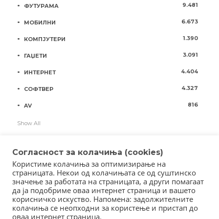
9.481
ФУТУРАМА
6.673
МОБИЛНИ
1.390
КОМПЈУТЕРИ
3.091
ГАЏЕТИ
4.404
ИНТЕРНЕТ
4.327
СОФТВЕР
816
AV
Show All
Согласност за колачиња (cookies)
Користиме колачиња за оптимизирање на
страницата. Некои од колачињата се од суштинско
значење за работата на страницата, а други помагаат
да ја подобриме оваа интернет страница и вашето
корисничко искуство. Напомена: задолжителните
колачиња се неопходни за користење и пристап до
оваа интернет страница.