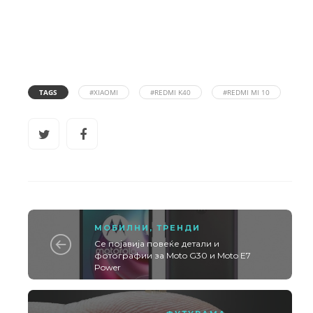
TAGS
#XIAOMI
#REDMI K40
#REDMI MI 10
МОБИЛНИ
,
ТРЕНДИ
Се појавија повеќе детали и
фотографии за Moto G30 и Moto E7
Power