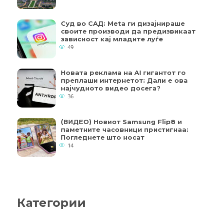
Суд во САД: Meta ги дизајнираше
своите производи да предизвикаат
зависност кај младите луѓе
49
Новата реклама на AI гигантот го
преплаши интернетот: Дали е ова
најчудното видео досега?
36
(ВИДЕО) Новиот Samsung Flip8 и
паметните часовници пристигнаа:
Погледнете што носат
14
Категории