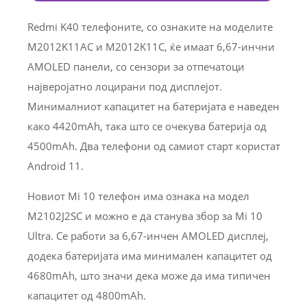
Redmi K40 телефоните, со ознаките на моделите
M2012K11AC и M2012K11C, ќе имаат 6,67-инчни
AMOLED панели, со сензори за отпечатоци
најверојатно лоцирани под дисплејот.
Минималниот капацитет на батеријата е наведен
како 4420mAh, така што се очекува батерија од
4500mAh. Два телефони од самиот старт користат
Android 11.
Новиот Mi 10 телефон има ознака на модел
M2102J2SC и можно е да станува збор за Mi 10
Ultra. Се работи за 6,67-инчен AMOLED дисплеј,
додека батеријата има минимален капацитет од
4680mAh, што значи дека може да има типичен
капацитет од 4800mAh.