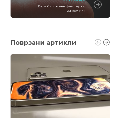
ФУТУРАМА
Дали би носеле фластер со
микрочип?
Поврзани артикли