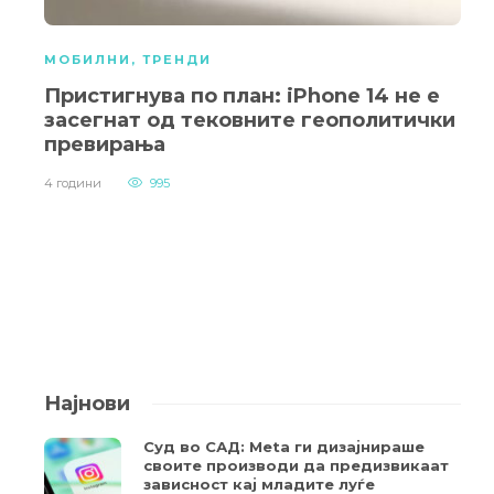
МОБИЛНИ
,
ТРЕНДИ
Пристигнува по план: iPhone 14 не е
засегнат од тековните геополитички
превирања
4 години
995
Најнови
Суд во САД: Meta ги дизајнираше
своите производи да предизвикаат
зависност кај младите луѓе