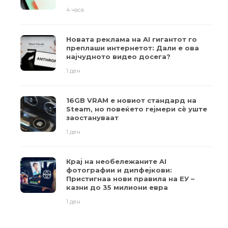
4 часа
Новата реклама на AI гигантот го
преплаши интернетот: Дали е ова
најчудното видео досега?
1 ден
16GB VRAM е новиот стандард на
Steam, но повеќето гејмери ​​сè уште
заостануваат
1 ден
Крај на необележаните AI
фотографии и дипфејкови:
Пристигнаа нови правила на ЕУ –
казни до 35 милиони евра
1 ден