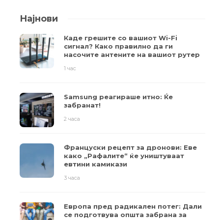
Најнови
Каде грешите со вашиот Wi-Fi
сигнал? Како правилно да ги
насочите антените на вашиот рутер
1 час
Samsung реагираше итно: Ќе
забранат!
2 часа
Француски рецепт за дронови: Еве
како „Рафалите“ ќе уништуваат
евтини камикази
3 часа
Европа пред радикален потег: Дали
се подготвува општа забрана за