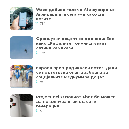
Waze добива големо AI ажурирање:
Апликацијата сега учи како да
возите
734
Француски рецепт за дронови: Еве
како „Рафалите“ ќе уништуваат
евтини камикази
146
Европа пред радикален потег: Дали
се подготвува општа забрана за
социјалните медиуми за деца?
96
Project Helix: Новиот Xbox би можел
да покренува игри од сите
генерации
55