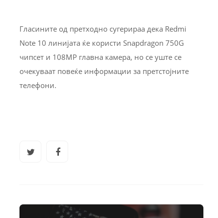
Гласините од претходно сугерираа дека Redmi
Note 10 линијата ќе користи Snapdragon 750G
чипсет и 108MP главна камера, но се уште се
очекуваат повеќе информации за претстојните
телефони.