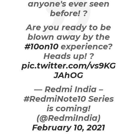
anyone's ever seen
before! ?
Are you ready to be
blown away by the
#10on10
experience?
Heads up! ?
pic.twitter.com/vs9KG
JAhOG
— Redmi India –
#RedmiNote10 Series
is coming!
(@RedmiIndia)
February 10, 2021