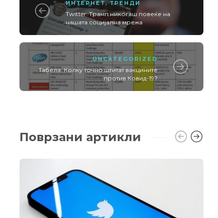
ИНТЕРНЕТ
,
ТРЕНДИ
Twitter: Трамп никогаш повеќе на
нашата социјална мрежа
UNCATEGORIZED
Табела: Колку точно штитат вакцините
против Ковид-19?
Поврзани артикли