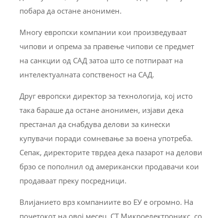
побара да остане анонимен.
Многу европски компании кои произведуваат
чипови и опрема за правење чипови се предмет
на санкции од САД затоа што се потпираат на
интелектуалната сопственост на САД.
Друг европски директор за технологија, кој исто
така бараше да остане анонимен, изјави дека
престанал да снабдува делови за кинески
купувачи поради сомневање за воена употреба.
Сепак, директорите тврдеа дека пазарот на делови
брзо се пополнил од американски продавачи кои
продаваат преку посредници.
Влијанието врз компаниите во ЕУ е огромно. На
почетокот на овој месец, СТ Микроелектроникс, со