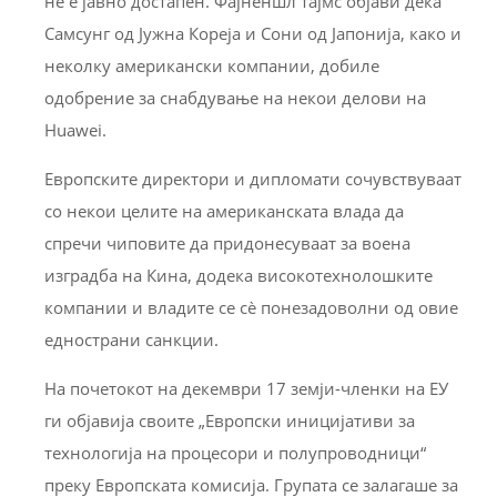
не е јавно достапен. Фајненшл тајмс објави дека
Самсунг од Јужна Кореја и Сони од Јапонија, како и
неколку американски компании, добиле
одобрение за снабдување на некои делови на
Huawei.
Европските директори и дипломати сочувствуваат
со некои целите на американската влада да
спречи чиповите да придонесуваат за воена
изградба на Кина, додека високотехнолошките
компании и владите се сè понезадоволни од овие
еднострани санкции.
На почетокот на декември 17 земји-членки на ЕУ
ги објавија своите „Европски иницијативи за
технологија на процесори и полупроводници“
преку Европската комисија. Групата се залагаше за