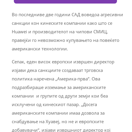
Во последниве две години САД воведоа агресивни
санкции кон кинеските компании како што се
Huawei и производителот на чипови СМИЦ,
правејќи го невозможно купувањето на повеќето
американски технологии.
Сепак, еден висок европски извршен директор
изјави дека санкциите создаваат трговска
политика наречена „Америка-прва“. Ова
подразбираше изземање за американските
компании и групите од други земји кои беа
исклучени од кинескиот пазар. „Досега
американските компании имаа дозвола за
снабдување на Хуавеј, но не и европските
добавувачи“, изјави извршниот директор кој