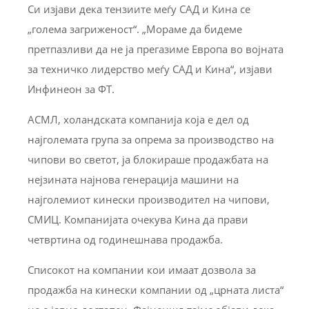
Си изјави дека тензиите меѓу САД и Кина се
„голема загриженост“. „Мораме да бидеме
претпазливи да не ја прегазиме Европа во војната
за техничко лидерство меѓу САД и Кина“, изјави
Инфинеон за ФТ.
АСМЛ, холандската компанија која е дел од
најголемата група за опрема за производство на
чипови во светот, ја блокираше продажбата на
нејзината најнова генерација машини на
најголемиот кинески производител на чипови,
СМИЦ. Компанијата очекува Кина да прави
четвртина од годинешнава продажба.
Списокот на компании кои имаат дозвола за
продажба на кинески компании од „црната листа“