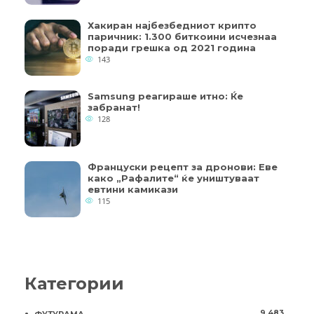
Хакиран најбезбедниот крипто
паричник: 1.300 биткоини исчезнаа
поради грешка од 2021 година
143
Samsung реагираше итно: Ќе
забранат!
128
Француски рецепт за дронови: Еве
како „Рафалите“ ќе уништуваат
евтини камикази
115
Категории
9.483