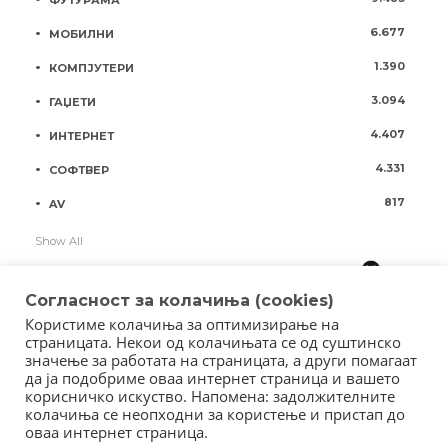
ФУТУРАМА
6.677
МОБИЛНИ
1.390
КОМПЈУТЕРИ
3.094
ГАЏЕТИ
4.407
ИНТЕРНЕТ
4.331
СОФТВЕР
817
AV
Show All
Согласност за колачиња (cookies)
Користиме колачиња за оптимизирање на
страницата. Некои од колачињата се од суштинско
значење за работата на страницата, а други помагаат
да ја подобриме оваа интернет страница и вашето
корисничко искуство. Напомена: задолжителните
колачиња се неопходни за користење и пристап до
оваа интернет страница.
Copyright © 2018 - Member of IAB Macedonia