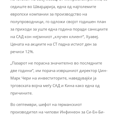
седиште во Швајцарија, една од најголемите
европски компании за производство на
полупроводници, го одложи својот годишен план
за приходи за уште една година поради санкциите
на САД кон нејзиниот „клучен клиент“, Хуавеј.
Цената на акциите на СТ падна истиот ден за
речиси 12%.
„Пазарот не порасна значително во последните
две години“, им порача извршниот директор Џин-
Марк Чери на инвеститорите, наведувајќи ја
трговската војна меѓу САД и Кина како една од
причините.
Во септември, шефот на германскиот
производител на чипови Инфинеон за Си-Ен-Би-