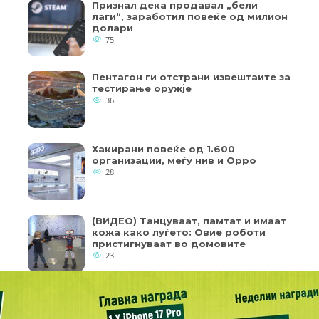
Признал дека продавал „бели
лаги“, заработил повеќе од милион
долари
75
Пентагон ги отстрани извештаите за
тестирање оружје
36
Хакирани повеќе од 1.600
организации, меѓу нив и Oppo
28
(ВИДЕО) Танцуваат, памтат и имаат
кожа како луѓето: Овие роботи
пристигнуваат во домовите
23