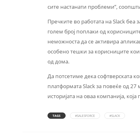
сите настанати проблеми”, соопшти
Пречките во работата на Slack беа 
голем број поплаки од корисниците
неможноста да се активира апликац
особено тешки за корисниците кои 
од дома.
Да потсетиме дека софтверската ком
платформата Slack за повеќе од 27
историјата на оваа компанија, која 
TAGS
#SALESFORCE
#SLACK