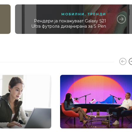
МОБИЛНИ
,
ТРЕНДИ
Рендери ја покажуваат Galaxy S21
Ultra футрола дизајнирана за S Pen