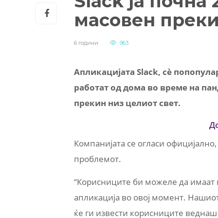
Slack ја почна 
масовен преки
6 години
963
Апликацијата Slack, сè попопула
работат од дома во време на пан
прекин низ целиот свет.
Д
Компанијата се огласи официјално,
проблемот.
“Корисниците би можеле да имаат 
апликација во овој момент. Нашио
ќе ги извести корисниците веднаш