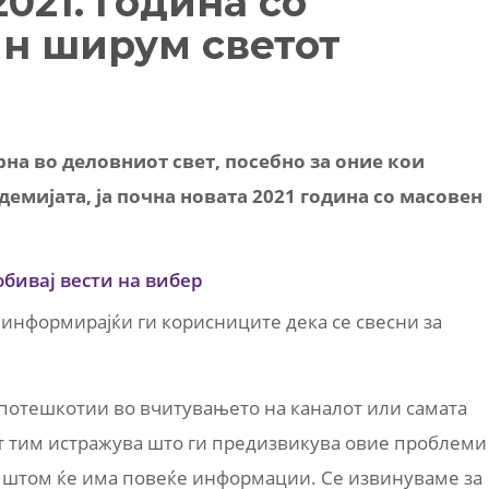
2021. година со
н ширум светот
рна во деловниот свет, посебно за оние кои
демијата, ја почна новата 2021 година со масовен
обивај вести на вибер
 информирајќи ги корисниците дека се свесни за
потешкотии во вчитувањето на каналот или самата
т тим истражува што ги предизвикува овие проблеми
 штом ќе има повеќе информации. Се извинуваме за