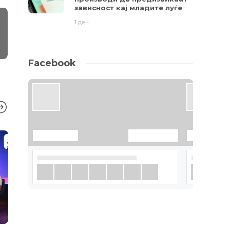
зависност кај младите луѓе
1 ден
Facebook