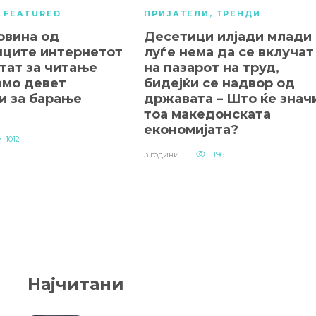
,
FEATURED
ПРИЈАТЕЛИ
,
ТРЕНДИ
овина од
Десетици илјади млади
ците интернетот
луѓе нема да се вклучат
тат за читање
на пазарот на труд,
амо девет
бидејќи се надвор од
и за барање
државата – Што ќе знач
тоа македонската
економијата?
1012
3 години
1196
Најчитани