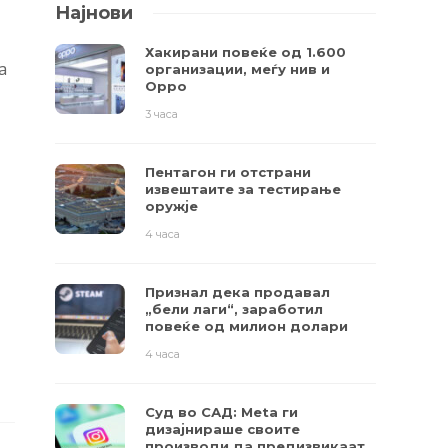
Најнови
Хакирани повеќе од 1.600
а
организации, меѓу нив и
Oppo
3 часа
Пентагон ги отстрани
извештаите за тестирање
оружје
4 часа
Признал дека продавал
„бели лаги“, заработил
повеќе од милион долари
4 часа
Суд во САД: Meta ги
дизајнираше своите
производи да предизвикаат