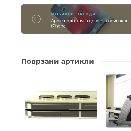
МОБИЛНИ
,
ТРЕНДИ
Apple подготвува целосно поинаков
iPhone
Поврзани артикли