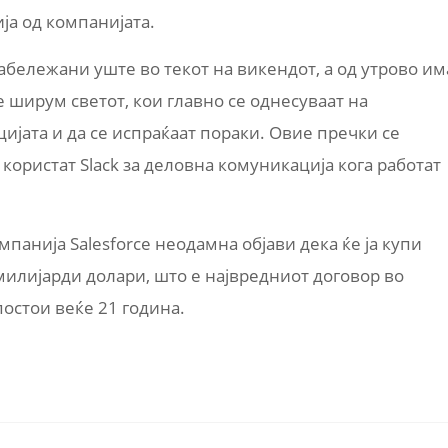
ја од компанијата.
забележани уште во текот на викендот, а од утрово им
 ширум светот, кои главно се однесуваат на
ијата и да се испраќаат пораки. Овие пречки се
користат Slack за деловна комуникација кога работат
панија Salesforce неодамна објави дека ќе ја купи
 милијарди долари, што е највредниот договор во
постои веќе 21 година.