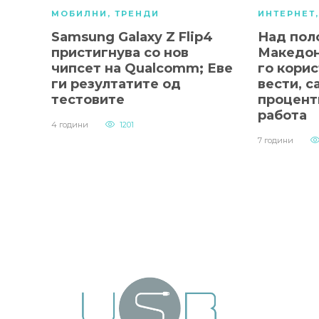
МОБИЛНИ
,
ТРЕНДИ
ИНТЕРНЕТ
Samsung Galaxy Z Flip4
Над пол
пристигнува со нов
Македон
чипсет на Qualcomm; Еве
го корис
ги резултатите од
вести, с
тестовите
процент
работа
4 години
1201
7 години