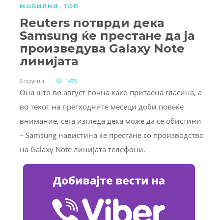
МОБИЛНИ
,
ТОП
Reuters потврди дека
Samsung ќе престане да ја
произведува Galaxy Note
линијата
6 години
1479
Она што во август почна како притаена гласина, а
во текот на претходните месеци доби повеќе
внимание, сега изгледа дека може да се обистини
– Samsung навистина ќе престане со производство
на Galaxy Note линијата телефони.