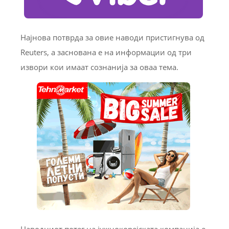
Најнова потврда за овие наводи пристигнува од
Reuters, а заснована е на информации од три
извори кои имаат сознанија за оваа тема.
Наводниот потег на јужнокорејската компанија е