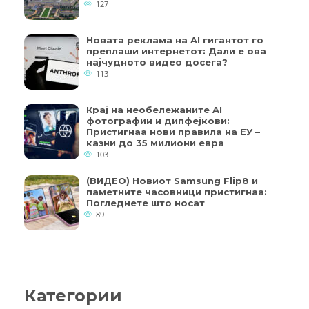
127
Новата реклама на AI гигантот го
преплаши интернетот: Дали е ова
најчудното видео досега?
113
Крај на необележаните AI
фотографии и дипфејкови:
Пристигнаа нови правила на ЕУ –
казни до 35 милиони евра
103
(ВИДЕО) Новиот Samsung Flip8 и
паметните часовници пристигнаа:
Погледнете што носат
89
Категории