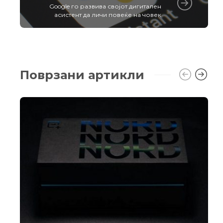
Google го развива својот дигитален
асистент да личи повеќе на човек
Поврзани артикли