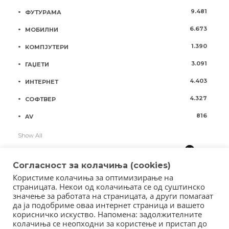
9.481
ФУТУРАМА
6.673
МОБИЛНИ
1.390
КОМПЈУТЕРИ
3.091
ГАЏЕТИ
4.403
ИНТЕРНЕТ
4.327
СОФТВЕР
816
AV
Show All
Согласност за колачиња (cookies)
Користиме колачиња за оптимизирање на
страницата. Некои од колачињата се од суштинско
значење за работата на страницата, а други помагаат
да ја подобриме оваа интернет страница и вашето
корисничко искуство. Напомена: задолжителните
колачиња се неопходни за користење и пристап до