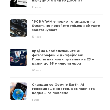
најчудното видео досега?
18 часа
16GB VRAM е новиот стандард на
Steam, но повеќето гејмери ​​сè уште
заостануваат
19 часа
Крај на необележаните AI
фотографии и дипфејкови:
Пристигнаа нови правила на ЕУ –
казни до 35 милиони евра
20 часа
Скандал со Google Earth: AI
генерираше кратер, компанијата
веднаш го повлече
1 ден