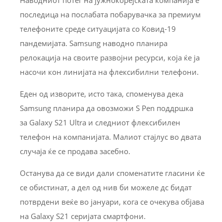
последица на послабата побарувачка за премиум
телефоните среде ситуацијата со Ковид-19
пандемијата. Samsung наводно планира
релокација на своите развојни ресурси, која ќе ја
насочи кон линијата на флексибилни телефони.
Еден од изворите, исто така, споменува дека
Samsung планира да овозможи S Pen поддршка
за Galaxy S21 Ultra и следниот флексибилен
телефон на компанијата. Малиот стајлус во двата
случаја ќе се продава засебно.
Останува да се види дали споменатите гласини ќе
се обистинат, а дел од нив би можеле дс бидат
потврдени веќе во јануари, кога се очекува објава
на Galaxy S21 серијата смартфони.