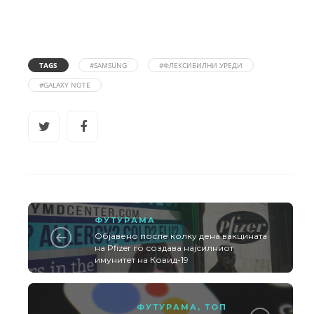
TAGS
#SAMSUNG
#ФЛЕКСИБИЛНИ УРЕДИ
#GALAXY NOTE
ФУТУРАМА
Објавено после колку дена вакцината
на Pfizer го создава најсилниот
имунитет на Ковид-19
ФУТУРАМА
,
ТОП