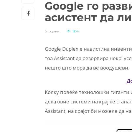
Google го разв
асистент да ли
6 години
1154
Google Duplex е навистина инвенти
тоа Assistant да резервира некој усл
нешто што мора да ве воодушеви.
Д
Колку повеќе технолошки гиганти и
дека овие системи на крај ќе стана
Assistant, на крајот би можеле да н