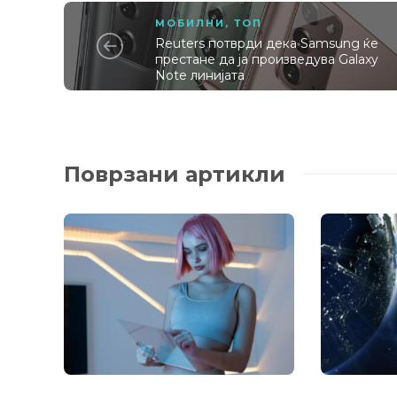
МОБИЛНИ
,
ТОП
Reuters потврди дека Samsung ќе
престане да ја произведува Galaxy
Note линијата
Поврзани артикли