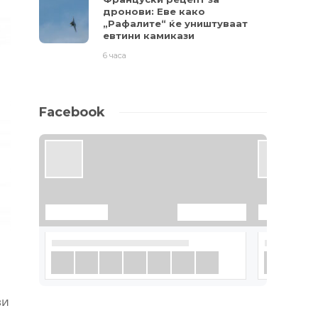
дронови: Еве како
„Рафалите“ ќе уништуваат
евтини камикази
6 часа
Facebook
ви