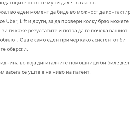
датоците што сте му ги дале со гласот.
ожел во еден момент да биде во можност да контакти
е Uber, Lift и други, за да провери колку брзо можете
а ви ги каже резултатите и потоа да го почека вашиот
мобилот. Ова е само еден пример како асистентот би
те обврски.
а иднина во која дигиталните помошници би биле дел
м засега се уште е на ниво на патент.