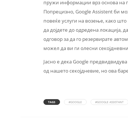
пружи информации врз основа на по
Попрецизно, Google Assistent би м
повеќе услуги на возење, како што с
да дојдете до одредена локација, д
одговор за да го резервирате авто
можел да ви ги олесни секојдневни
Јасно е дека Google предвидвидув
од нашето секојдневие, но ова баре
TAGS
#GOOGLE
#GOOGLE ASSISTANT