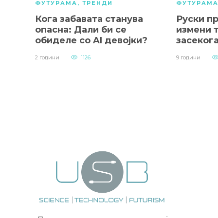
ФУТУРАМА
,
ТРЕНДИ
ФУТУРАМ
Кога забавата станува
Руски пр
опасна: Дали би се
измени 
обиделе со AI девојки?
засеког
2 години
1126
9 години