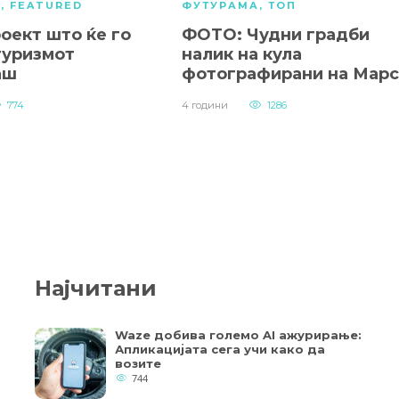
А
,
FEATURED
ФУТУРАМА
,
ТОП
оект што ќе го
ФОТО: Чудни градби
туризмот
налик на кула
аш
фотографирани на Марс
774
4 години
1286
Најчитани
Waze добива големо AI ажурирање:
Апликацијата сега учи како да
возите
744