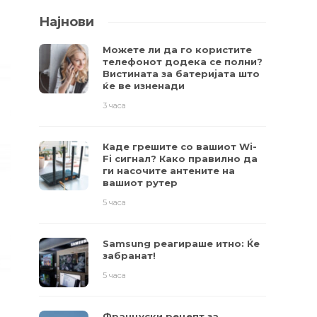
Најнови
Можете ли да го користите
телефонот додека се полни?
Вистината за батеријата што
ќе ве изненади
3 часа
Каде грешите со вашиот Wi-
Fi сигнал? Како правилно да
ги насочите антените на
вашиот рутер
5 часа
Samsung реагираше итно: Ќе
забранат!
5 часа
Француски рецепт за