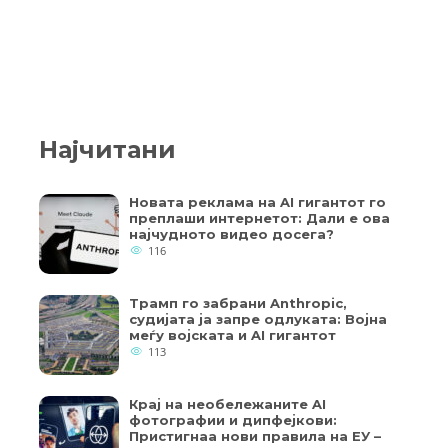
Најчитани
Новата реклама на AI гигантот го
преплаши интернетот: Дали е ова
најчудното видео досега?
116
Трамп го забрани Anthropic,
судијата ја запре одлуката: Војна
меѓу војската и AI гигантот
113
Крај на необележаните AI
фотографии и дипфејкови:
Пристигнаа нови правила на ЕУ –