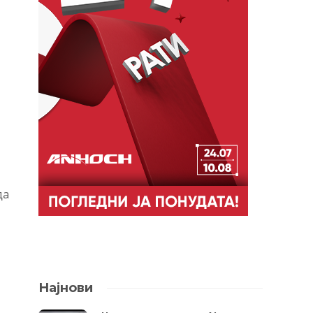
да
.
Најнови