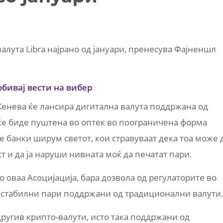
валута Libra најрано од јануари, пренесува Фајненшл
.
обивај вести на вибер
 Женева ќе лансира дигитална валута поддржана од
 ќе биде пуштена во оптек во поограничена форма
 банки ширум светот, кои стравуваат дека тоа може 
т и да ја наруши нивната моќ да печатат пари.
о оваа Асоцијација, бара дозвола од регулаторите во
а стабилни пари поддржани од традиционални валути
ругив крипто-валути, исто така поддржани од