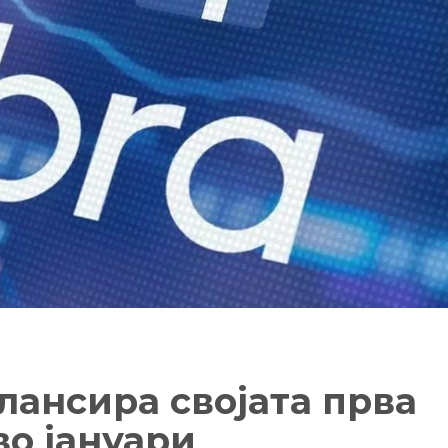
 лансира својата прва
во јануари