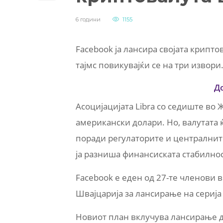
6 години
1155
Facebook ја лансира својата крипто
тајмс повикувајќи се на три извори
Д
Асоцијацијата Libra со седиште во
американски долари. Но, валутата
поради регулаторите и централните
ја разниша финансиската стабилнос
Facebook е еден од 27-те членови в
Швајцарија за лансирање на сериј
Новиот план вклучува лансирање д