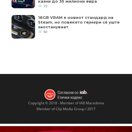
казни до 35 милиони евра
73
16GB VRAM е новиот стандард на
Steam, но повеќето гејмери ​​сè уште
заостануваат
60
Copyright © 2018 - Member of IAB Macedonia
Member of Clip Media Group / 2017