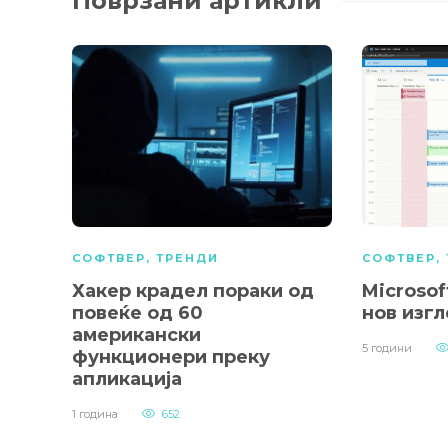
Поврзани артикли
СОФТВЕР
,
ТРЕНДИ
СОФТВЕР
,
Хакер крадел пораки од
Microsof
повеќе од 60
нов изг
американски
5 години
функционери преку
апликација
1 година
652