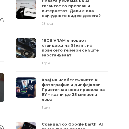
Новата реклама на AI
гигантот го преплаши
интернетот: Дали е ова
најчудното видео досега?
т,
23 часа
16GB VRAM е новиот
стандард на Steam, но
повеќето гејмери ​​сè уште
заостануваат
1 ден
Крај на необележаните AI
фотографии и дипфејкови:
Пристигнаа нови правила на
ЕУ – казни до 35 милиони
евра
1 ден
Скандал со Google Earth: AI