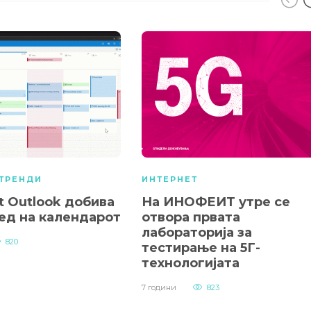
ТРЕНДИ
ИНТЕРНЕТ
t Outlook добива
На ИНОФЕИТ утре се
лед на календарот
отвора првата
лабораторија за
820
тестирање на 5Г-
технологијата
7 години
823