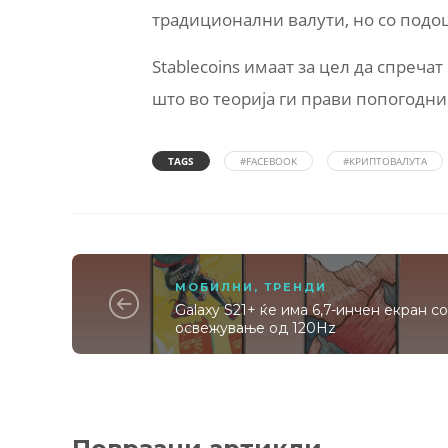
традиционални валути, но со подо
Stablecoins имаат за цел да спреча
што во теорија ги прави попогодни
TAGS
#FACEBOOK
#КРИПТОВАЛУТА
МОБИЛНИ
,
ТРЕНДИ
Galaxy S21+ ќе има 6,7-инчен екран с
освежување од 120Hz