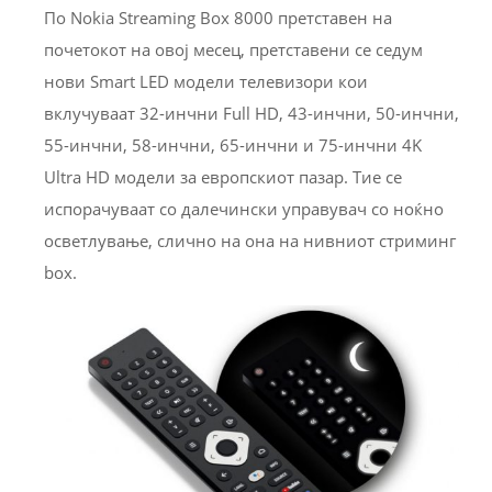
По Nokia Streaming Box 8000 претставен на
почетокот на овој месец, претставени се седум
нови Smart LED модели телевизори кои
вклучуваат 32-инчни Full HD, 43-инчни, 50-инчни,
55-инчни, 58-инчни, 65-инчни и 75-инчни 4K
Ultra HD модели за европскиот пазар. Тие се
испорачуваат со далечински управувач со ноќно
осветлување, слично на она на нивниот стриминг
box.