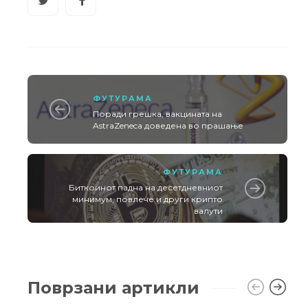
ФУТУРАМА
Поради грешка, вакцината на
AstraZeneca доведена во прашање
ФУТУРАМА
Биткоинот падна на десетдневниот
минимум, повлече и други крипто
валути
Поврзани артикли