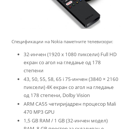
Спецификации на Nokia паметните телевизори:
32-инчен (1920 x 1080 пиксели) Full HD
екран со агол на гледање од 178
степени
43, 50, 55, 58, 65 i 75-инчен (3840 × 2160
пиксели) 4K екран со агол на гледање
од 178 степени, Dolby Vision
ARM CA55 четиријадрен процесор Mali
470 MP3 GPU
1,5 GB RAM / 1 GB (32-инчен модел)
RAM, 8 GB простор за складирање