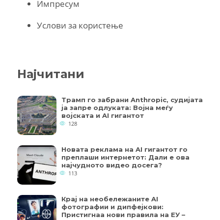
Импресум
Услови за користење
Најчитани
Трамп го забрани Anthropic, судијата
ја запре одлуката: Војна меѓу
војската и AI гигантот
128
Новата реклама на AI гигантот го
преплаши интернетот: Дали е ова
најчудното видео досега?
113
Крај на необележаните AI
фотографии и дипфејкови:
Пристигнаа нови правила на ЕУ –