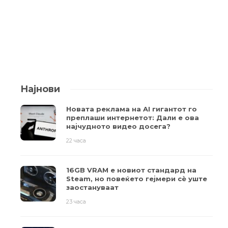
Најнови
Новата реклама на AI гигантот го
преплаши интернетот: Дали е ова
најчудното видео досега?
22 часа
16GB VRAM е новиот стандард на
Steam, но повеќето гејмери ​​сè уште
заостануваат
23 часа