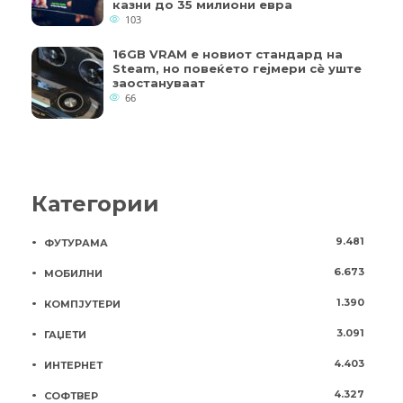
казни до 35 милиони евра
103
16GB VRAM е новиот стандард на
Steam, но повеќето гејмери ​​сè уште
заостануваат
66
Категории
9.481
ФУТУРАМА
6.673
МОБИЛНИ
1.390
КОМПЈУТЕРИ
3.091
ГАЏЕТИ
4.403
ИНТЕРНЕТ
4.327
СОФТВЕР