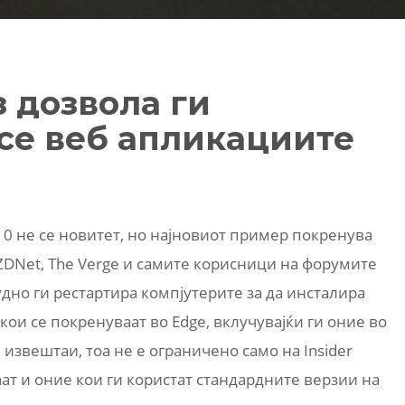
з дозвола ги
ice веб апликациите
0 не се новитет, но најновиот пример покренува
ZDNet, The Verge и самите корисници на форумите
дно ги рестартира компјутерите за да инсталира
кои се покренуваат во Edge, вклучувајќи ги оние во
 извештаи, тоа не е ограничено само на Insider
ат и оние кои ги користат стандардните верзии на