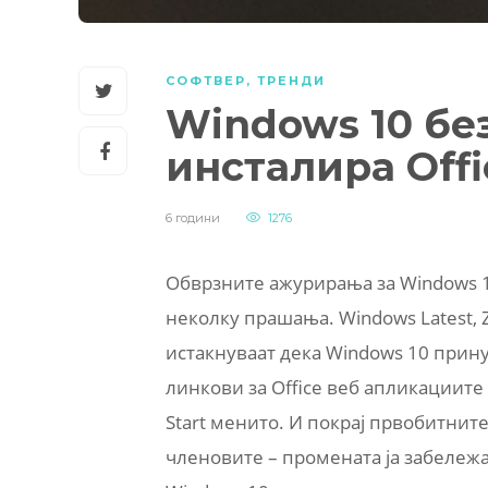
СОФТВЕР
,
ТРЕНДИ
Windows 10 бе
инсталира Off
6 години
1276
Обврзните ажурирања за Windows 1
неколку прашања. Windows Latest, 
истакнуваат дека Windows 10 прину
линкови за Office веб апликациите 
Start менито. И покрај првобитните
членовите – промената ја забележа