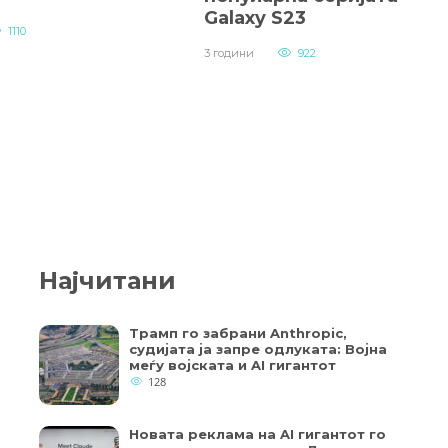
Galaxy S23
1110
3 години
922
Најчитани
Трамп го забрани Anthropic,
судијата ја запре одлуката: Војна
меѓу војската и AI гигантот
128
Новата реклама на AI гигантот го