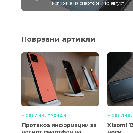
испорака на смартфони во август
Поврзани артикли
МОБИЛНИ
,
ТРЕНДИ
МОБИЛНИ
Протекоа информации за
Xiaomi 1
новиот смартфон на
носи