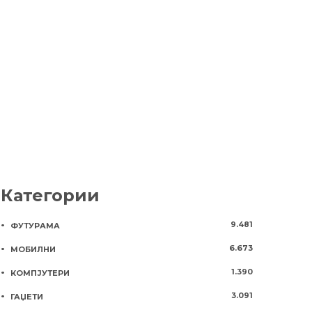
фокусиран
2 години
1211
решенија з
компании
7 години
73
Категории
9.481
ФУТУРАМА
6.673
МОБИЛНИ
1.390
КОМПЈУТЕРИ
3.091
ГАЏЕТИ