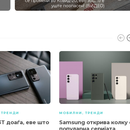
се промени во Ковид-20, еве зошто е
уште поопасен! (ВИДЕО)
,
ТРЕНДИ
МОБИЛНИ
,
ТРЕНДИ
3T доаѓа, еве што
Samsung открива колку 
популарна серијата