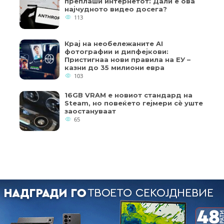
преплаши интернетот: Дали е ова
најчудното видео досега?
113
Крај на необележаните AI
фотографии и дипфејкови:
Пристигнаа нови правила на ЕУ –
казни до 35 милиони евра
103
16GB VRAM е новиот стандард на
Steam, но повеќето гејмери ​​сè уште
заостануваат
65