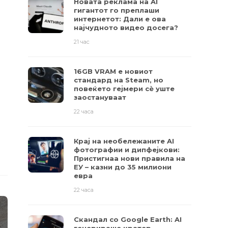
Новата реклама на AI
гигантот го преплаши
интернетот: Дали е ова
најчудното видео досега?
21 час
16GB VRAM е новиот
стандард на Steam, но
повеќето гејмери ​​сè уште
заостануваат
22 часа
Крај на необележаните AI
фотографии и дипфејкови:
Пристигнаа нови правила на
ЕУ – казни до 35 милиони
евра
22 часа
Скандал со Google Earth: AI