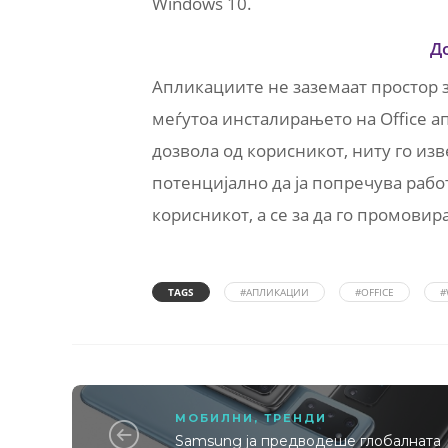
Windows 10.
Д
Апликациите не заземаат простор з
меѓутоа инсталирањето на Office 
дозвола од корисникот, ниту го изве
потенцијално да ја попречува рабо
корисникот, а се за да го промовир
TAGS
#АПЛИКАЦИИ
#OFFICE
#
МОБИЛНИ
,
ТРЕНДИ
Samsung ја предводеше глобалната