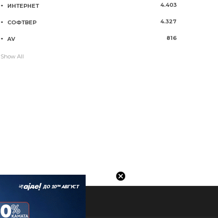
4.403
ИНТЕРНЕТ
4.327
СОФТВЕР
816
AV
Show All