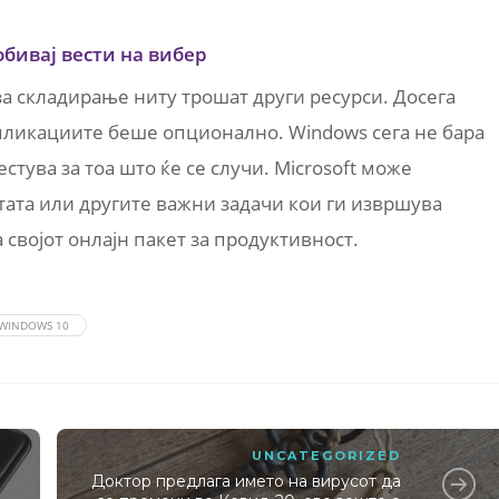
обивај вести на вибер
а складирање ниту трошат други ресурси. Досега
апликациите беше опционално. Windows сега не бара
стува за тоа што ќе се случи. Microsoft може
тата или другите важни задачи кои ги извршува
а својот онлајн пакет за продуктивност.
WINDOWS 10
UNCATEGORIZED
Доктор предлага името на вирусот да