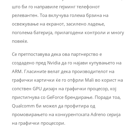
што би го направиле гејминг телефонот
релевантен. Тоа вклучува голема брзина на
освежување на екранот, засилено ладење,
поголема батерија, прилагодени контроли и многу
повеќе.
Се претпоставува дека ова партнерство е
создадено пред Nvidia да го најави купувањето на
ARM. Гласиниte велат дека производителот на
графички картички ќе го отфрли Mali во корист на
сопствен GPU дизајн на графички процесор, кој
пристигнува со GeForce брендирање. Поради тоа,
Qualcomm би можел да профитира од
промовирањето на конкурентската Adreno серија
на графички процесори.