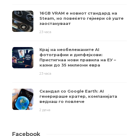
16GB VRAM е новиот стандард на
Steam, но повеќето гејмери ​​сè уште
заостануваат
23 часа
Крај на необележаните AI
фотографии и дипфејкови:
Пристигнаа нови правила на ЕУ –
казни до 35 милиони евра
23 часа
Скандал со Google Earth: AI
генерираше кратер, компанијата
веднаш го повлече
2 дена
Facebook