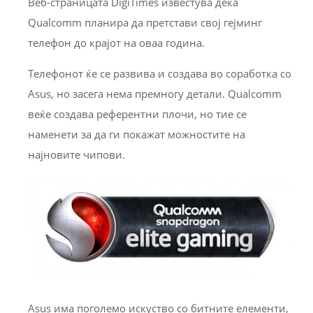
Веб-страницата DigiTimes известува дека
Qualcomm планира да претстави свој гејминг
телефон до крајот на оваа година.
Телефонот ќе се развива и создава во соработка со
Asus, но засега нема премногу детали. Qualcomm
веќе создава референтни плочи, но тие се
наменети за да ги покажат можностите на
најновите чипови.
Asus има поголемо искуство со битните елементи,