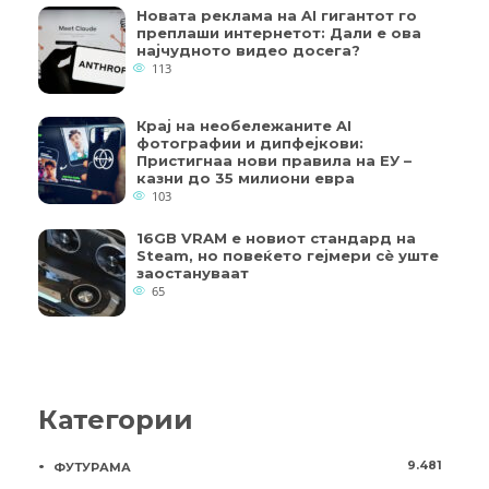
Новата реклама на AI гигантот го
преплаши интернетот: Дали е ова
најчудното видео досега?
113
Крај на необележаните AI
фотографии и дипфејкови:
Пристигнаа нови правила на ЕУ –
казни до 35 милиони евра
103
16GB VRAM е новиот стандард на
Steam, но повеќето гејмери ​​сè уште
заостануваат
65
Категории
9.481
ФУТУРАМА