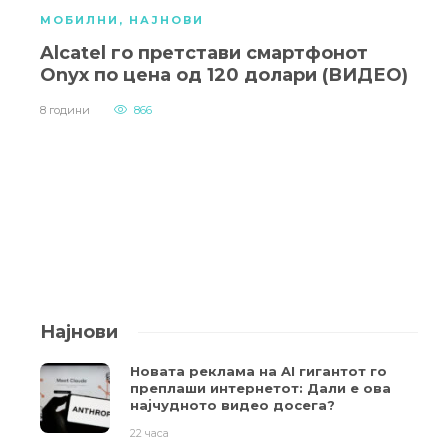
МОБИЛНИ
,
НАЈНОВИ
Alcatel го претстави смартфонот
Onyx по цена од 120 долари (ВИДЕО)
8 години
866
Најнови
Новата реклама на AI гигантот го
преплаши интернетот: Дали е ова
најчудното видео досега?
22 часа