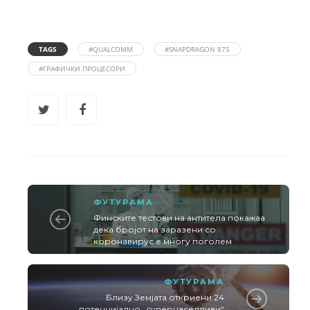
TAGS
#QUALCOMM
#SNAPDRAGON 875
#ГРАФИЧКИ ПРОЦЕСОРИ
ФУТУРАМА
Финските тестови на антитела покажаа
дека бројот на заразени со
коронавирус е многу поголем
ФУТУРАМА
Близу Земјата откриени 24
потенцијално „супернаселливи“