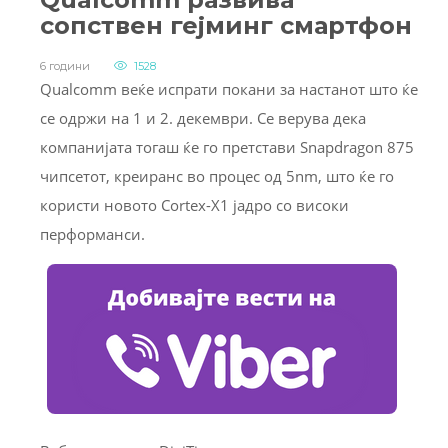
сопствен гејминг смартфон
6 години
1528
Qualcomm веќе испрати покани за настанот што ќе
се одржи на 1 и 2. декември. Се верува дека
компанијата тогаш ќе го претстави Snapdragon 875
чипсетот, креиранс во процес од 5nm, што ќе го
користи новото Cortex-X1 јадро со високи
перформанси.