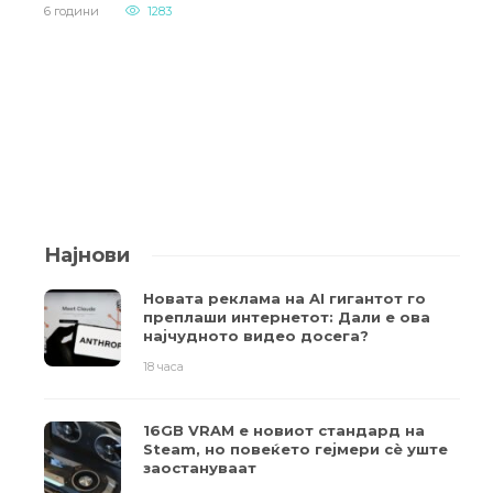
6 години
1283
Најнови
Новата реклама на AI гигантот го
преплаши интернетот: Дали е ова
најчудното видео досега?
18 часа
16GB VRAM е новиот стандард на
Steam, но повеќето гејмери ​​сè уште
заостануваат