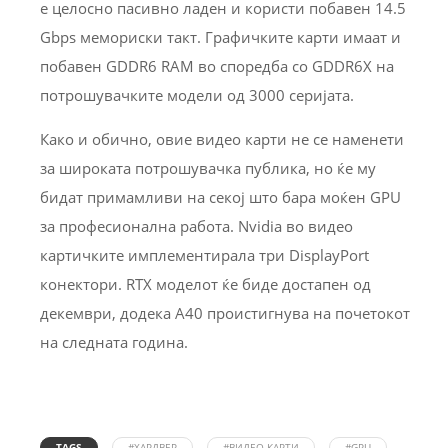
е целосно пасивно ладен и користи побавен 14.5
Gbps мемориски такт. Графичките карти имаат и
побавен GDDR6 RAM во споредба со GDDR6X на
потрошувачките модели од 3000 серијата.
Како и обично, овие видео карти не се наменети
за широката потрошувачка публика, но ќе му
бидат примамливи на секој што бара моќен GPU
за професионална работа. Nvidia во видео
картичките имплементирала три DisplayPort
конектори. RTX моделот ќе биде достапен од
декември, додека A40 проистигнува на почетокот
на следната година.
TAGS
#ХАРДВЕР
#ВИДЕО КАРТИ
#GPU