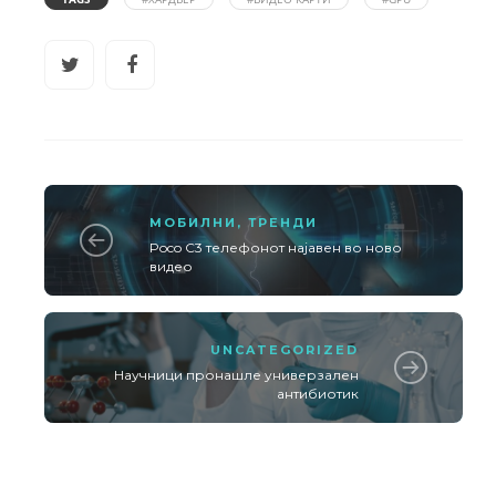
МОБИЛНИ
,
ТРЕНДИ
Poco C3 телефонот најавен во ново
видео
UNCATEGORIZED
Научници пронашле универзален
антибиотик