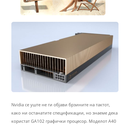
Nvidia се уште не ги објави брзините на тактот,
како ни останатите спецификации, но знаеме дека
користат GA102 графички процесор. Моделот A40