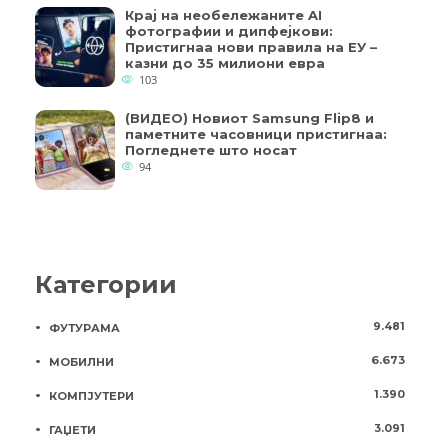
Крај на необележаните AI
фотографии и дипфејкови:
Пристигнаа нови правила на ЕУ –
казни до 35 милиони евра
103
(ВИДЕО) Новиот Samsung Flip8 и
паметните часовници пристигнаа:
Погледнете што носат
94
Категории
9.481
ФУТУРАМА
6.673
МОБИЛНИ
1.390
КОМПЈУТЕРИ
3.091
ГАЏЕТИ