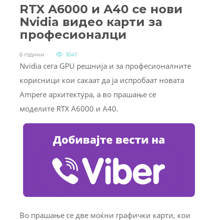
RTX A6000 и A40 се нови
Nvidia видео карти за
професионалци
6 години
1041
Nvidia сега GPU решнија и за професионалните
корисници кои сакаат да ја испробаат новата
Ampere архитектура, а во прашање се
моделите RTX A6000 и A40.
Во прашање се две моќни графички карти, кои