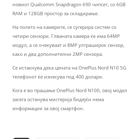
новиот Qualcomm Snapdragon 690 чипсет, со 6GB
RAM и 128GB простор за складирање.
На полето на камерите, се сугерира систем со
четири сензори. Глваната камера ќе има 64MP
модул, а се очекуваат и 8MP ултраширок сензор,
како и два дополнителни 2MP сензора.
Се истакнува дека цената на OnePlus Nord N10 5G
телефонот ќе изнесува под 400 долари.
Кога е во прашање OnePlus Nord N100, овој модел
засега останува мистерија бидејќи нема
информации за овој смартфон.