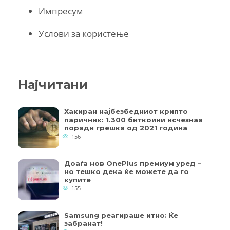
Импресум
Услови за користење
Најчитани
Хакиран најбезбедниот крипто
паричник: 1.300 биткоини исчезнаа
поради грешка од 2021 година
156
Доаѓа нов OnePlus премиум уред –
но тешко дека ќе можете да го
купите
155
Samsung реагираше итно: Ќе
забранат!