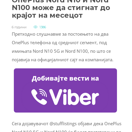
N100 може да стигнат до
крајот на месецот
6 години
1386
Претходно слушнавме за постоењето на два
OnePlus телефона од средниот сегмент, под
имињата Nord N10 5G и Nord N100, по што се
појавија на официјалниот сајт на компанијата.
Сега дојавувачот @stufflistings објави дека OnePlus
Nord N10 5G и Nord N100 ќе бидат претставени во