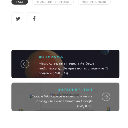
TAGS
#ПАМЕТНИ ТЕЛЕФОНИ
#ONEPLUS NORD
ФУТУРАМА
Марс следната недела ќе биде
најблиску до Земјата во последните 15
години (ВИДЕО)
ИНТЕРНЕТ
,
ТОП
Google Workspace е новото име на
продуктивниот пакет на Google
(ВИДЕО)