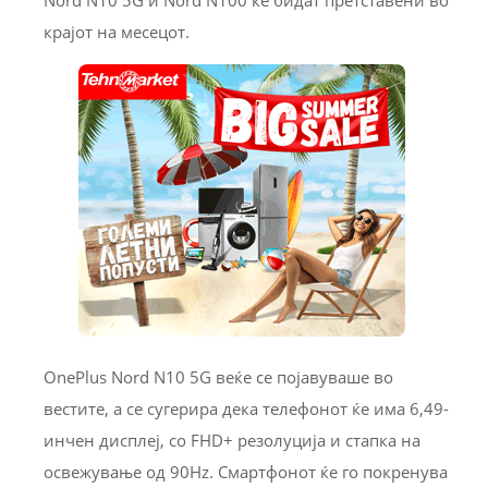
крајот на месецот.
OnePlus Nord N10 5G веќе се појавуваше во
вестите, а се сугерира дека телефонот ќе има 6,49-
инчен дисплеј, со FHD+ резолуција и стапка на
освежување од 90Hz. Смартфонот ќе го покренува