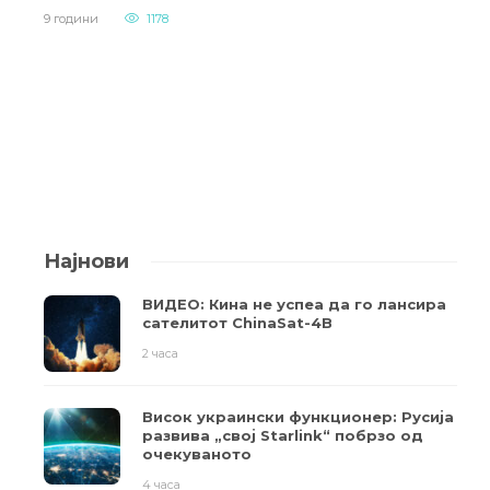
9 години
1178
Најнови
ВИДЕО: Кина не успеа да го лансира
сателитот ChinaSat-4B
2 часа
Висок украински функционер: Русија
развива „свој Starlink“ побрзо од
очекуваното
4 часа