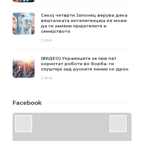
Секој четврти Јапонец верува дека
вештачката интелигенција ќе може
да ги замени пријателите и
семејството
2 дена
(ВИДЕО) Украинците за прв пат
користат роботи во борба: ги
спуштија зад руските линии со дрон
2 дена
Facebook