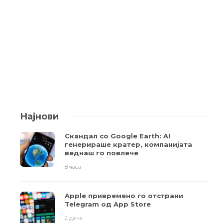
Најнови
Скандал со Google Earth: AI
генерираше кратер, компанијата
веднаш го повлече
8 часа
Apple привремено го отстрани
Telegram од App Store
2 дена