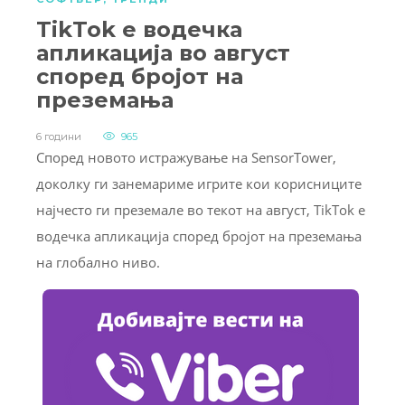
TikTok e водечка
апликација во август
според бројот на
преземања
6 години
965
Според новото истражување на SensorTower,
доколку ги занемариме игрите кои корисниците
најчесто ги преземале во текот на август, TikTok е
водечка апликација според бројот на преземања
на глобално ниво.