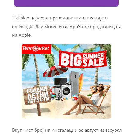
TikTok е најчесто преземаната апликација и
во Google Play Storeu и во AppStore продавницата
на Apple.
Вкупниот број на инсталации за август изнесувал