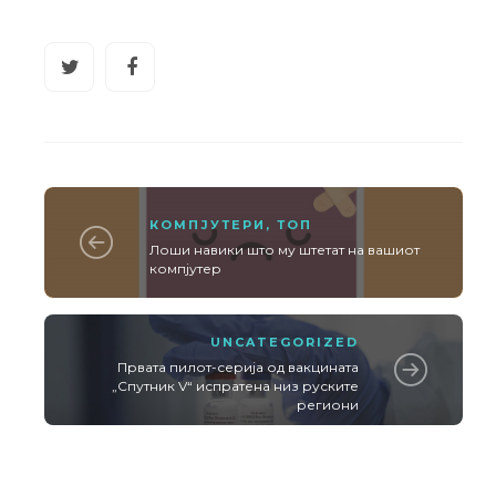
КОМПЈУТЕРИ
,
ТОП
Лоши навики што му штетат на вашиот
компјутер
UNCATEGORIZED
Првата пилот-серија од вакцината
„Спутник V“ испратена низ руските
региони