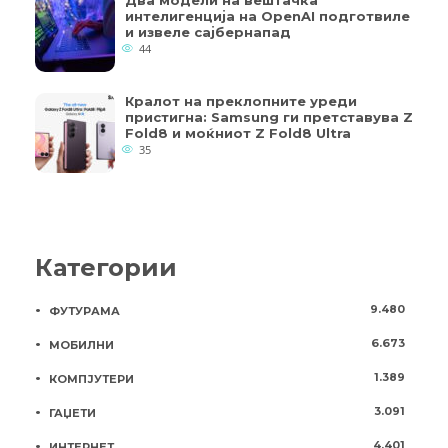
Два модели на вештачка
интелигенција на OpenAI подготвиле
и извеле сајбернапад
44
Кралот на преклопните уреди
пристигна: Samsung ги претставува Z
Fold8 и моќниот Z Fold8 Ultra
35
Категории
9.480
ФУТУРАМА
6.673
МОБИЛНИ
1.389
КОМПЈУТЕРИ
3.091
ГАЏЕТИ
4.401
ИНТЕРНЕТ