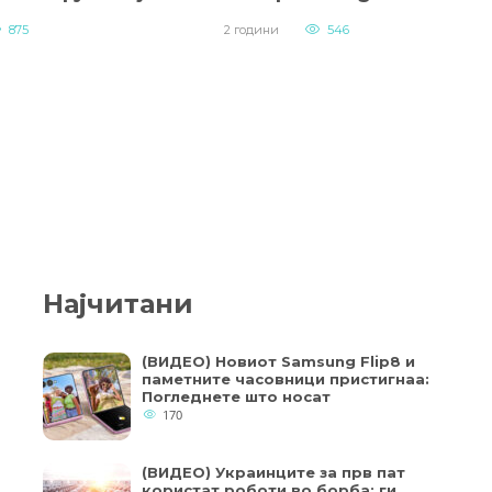
875
2 години
546
Најчитани
(ВИДЕО) Новиот Samsung Flip8 и
паметните часовници пристигнаа:
Погледнете што носат
170
(ВИДЕО) Украинците за прв пат
користат роботи во борба: ги