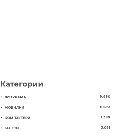
награда за животно дело:
4 години
131
„Веќе немаме
приватност“
3 години
1086
Категории
9.480
ФУТУРАМА
6.673
МОБИЛНИ
1.389
КОМПЈУТЕРИ
3.091
ГАЏЕТИ