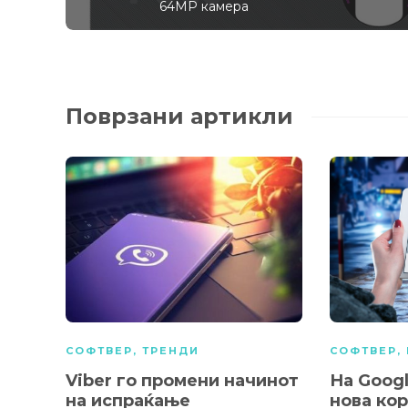
64MP камера
Поврзани артикли
СОФТВЕР
,
ТРЕНДИ
СОФТВЕР
,
Viber го промени начинот
На Googl
на испраќање
нова ко