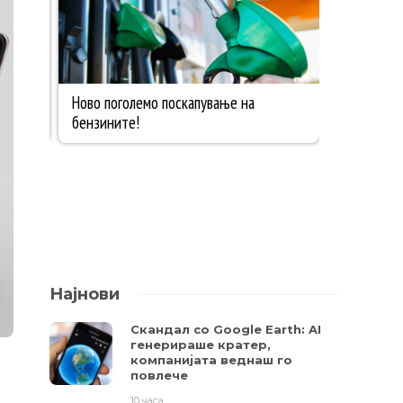
Најнови
Скандал со Google Earth: AI
генерираше кратер,
компанијата веднаш го
повлече
10 часа