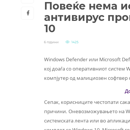
Повеќе нема и
антивирус про
10
6 години
1425
Windows Defender или Microsoft D
кој доаѓа со оперативниот систем 
компјутер од малициозен софтвер 
Д
Сепак, корисниците честопати сака
причини. Оневозможувањето на Win
системската лента или во апликација
комплет со Windows 10, Microsoft г