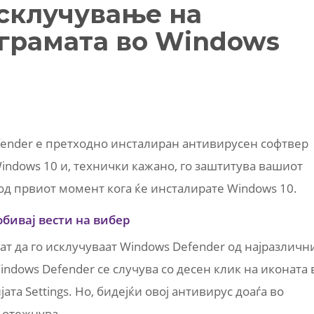
склучување на
грамата во Windows
efender е претходно инсталиран антивирусен софтвер
Windows 10 и, технички кажано, го заштитува вашиот
од првиот момент кога ќе инсталирате Windows 10.
обивај вести на вибер
ат да го исклучуваат Windows Defender од најразличн
dows Defender се случува со десен клик на иконата 
та Settings. Но, бидејќи овој антивирус доаѓа во
о отежнува.