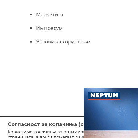
Маркетинг
Импресум
Услови за користење
Согласност за колачиња (cookies)
Користиме колачиња за оптимизирање на страницата. Не
страницата, а други помагаат да ја подобриме оваа инт