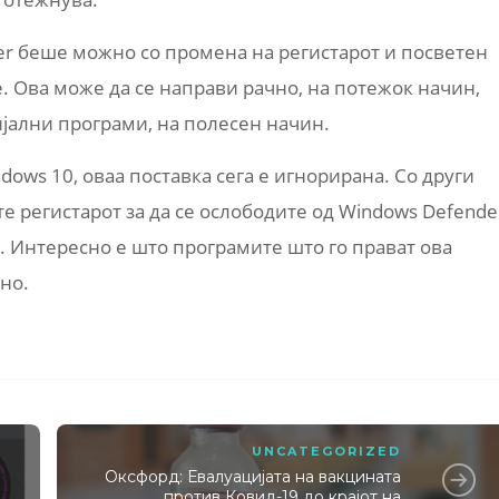
r беше можно со промена на регистарот и посветен
e. Ова може да се направи рачно, на потежок начин,
јални програми, на полесен начин.
ows 10, оваа поставка сега е игнорирана. Со други
те регистарот за да се ослободите од Windows Defende
. Интересно е што програмите што го прават ова
но.
UNCATEGORIZED
Оксфорд: Евалуацијата на вакцината
против Ковид-19 до крајот на