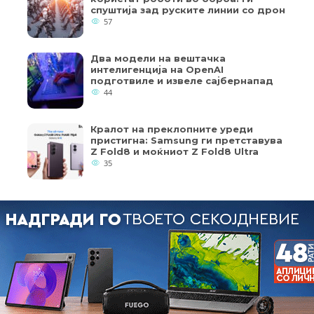
спуштија зад руските линии со дрон
57
Два модели на вештачка
интелигенција на OpenAI
подготвиле и извеле сајбернапад
44
Кралот на преклопните уреди
пристигна: Samsung ги претставува
Z Fold8 и моќниот Z Fold8 Ultra
35
кои од колачињата се од суштинско значење за работата на
ернет страница и вашето корисничко искуство. Напомена: