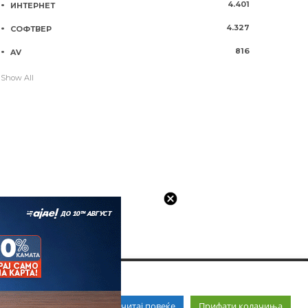
4.401
ИНТЕРНЕТ
4.327
СОФТВЕР
816
AV
Show All
Прочитај повеќе
Прифати колачиња