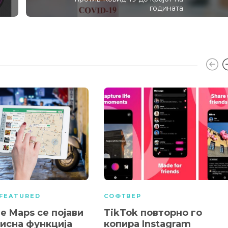
годината
FEATURED
СОФТВЕР
e Maps се појави
TikTok повторно го
рисна функција
копира Instagram