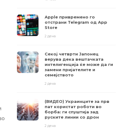
Apple привремено го
отстрани Telegram од App
Store
2 дена
Секој четврти Јапонец
верува дека вештачката
интелигенција ќе може да ги
замени пријателите и
семејството
2 дена
(ВИДЕО) Украинците за прв
пат користат роботи во
и
борба: ги спуштија зад
руските линии со дрон
во
2 дена