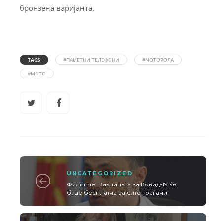
бронзена варијанта.
TAGS
#ПАМЕТНИ ТЕЛЕФОНИ
#МОТОРОЛА
#МОТО
UNCATEGORIZED
Филипче: Вакцината за Ковид-19 ќе
биде бесплатна за сите граѓани