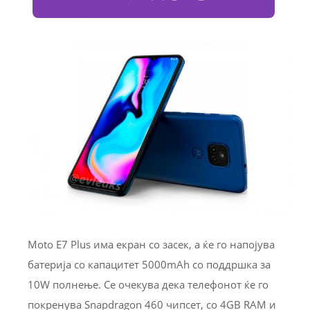
Moto E7 Plus има екран со засек, а ќе го напојува
батерија со капацитет 5000mAh со поддршка за
10W полнење. Се очекува дека телефонот ќе го
покренува Snapdragon 460 чипсет, со 4GB RAM и