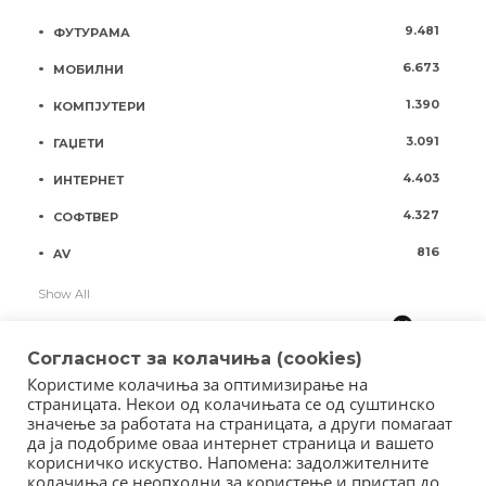
9.481
ФУТУРАМА
6.673
МОБИЛНИ
1.390
КОМПЈУТЕРИ
3.091
ГАЏЕТИ
4.403
ИНТЕРНЕТ
4.327
СОФТВЕР
816
AV
Show All
Согласност за колачиња (cookies)
Користиме колачиња за оптимизирање на
страницата. Некои од колачињата се од суштинско
значење за работата на страницата, а други помагаат
да ја подобриме оваа интернет страница и вашето
корисничко искуство. Напомена: задолжителните
колачиња се неопходни за користење и пристап до