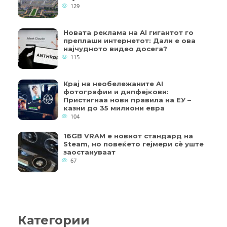
129
Новата реклама на AI гигантот го
преплаши интернетот: Дали е ова
најчудното видео досега?
115
Крај на необележаните AI
фотографии и дипфејкови:
Пристигнаа нови правила на ЕУ –
казни до 35 милиони евра
104
16GB VRAM е новиот стандард на
Steam, но повеќето гејмери ​​сè уште
заостануваат
67
Категории