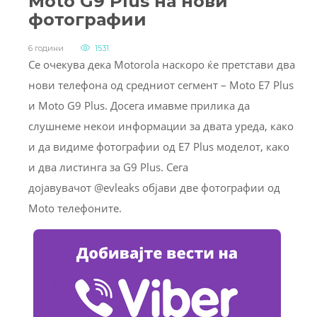
Moto G9 Plus на нови
фотографии
6 години
1531
Се очекува дека Motorola наскоро ќе претстави два
нови телефона од средниот сегмент – Moto E7 Plus
и Moto G9 Plus. Досега имавме прилика да
слушнеме некои информации за двата уреда, како
и да видиме фотографии од E7 Plus моделот, како
и два листинга за G9 Plus. Сега
дојавувачот @evleaks објави две фотографии од
Moto телефоните.