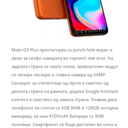
Moto G9 Plus пристигнува со punch-hole екран и
засек за селфи камерата во горниот лев агол. На
задната страна се наоѓа голем, правоаголен модул
со четири сензори и главна камера од 64MP.
Сензорот за отепачтоци од прсти е сместен од
десната страна на рамката, додека Google Assistant
копчето е сместено од левата страна. Знаеме дека
телефонот ќе стигне со 4GB RAM и 128GB интерна
меморија, ќе има 4700mAh батерија со 30W
полнење. Смартфонот ќе биде достапен во сина и