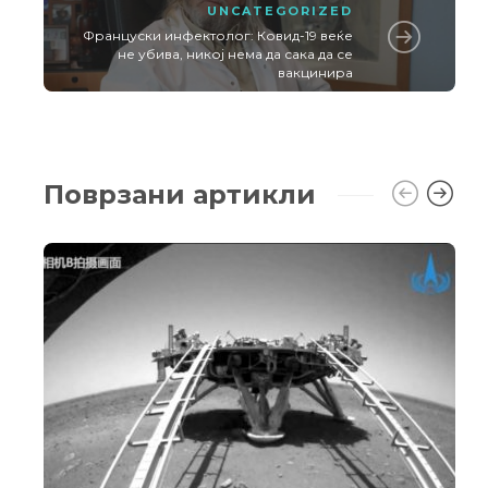
UNCATEGORIZED
Француски инфектолог: Ковид-19 веќе
не убива, никој нема да сака да се
вакцинира
Поврзани артикли