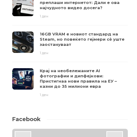
преплаши интернетот: Дали е ова
најчудното видео досега?
1 ден
16GB VRAM е новиот стандард на
Steam, но повеќето гејмери ​​сè уште
заостануваат
1 ден
Крај на необележаните AI
фотографии и дипфејкови:
Пристигнаа нови правила на ЕУ –
казни до 35 милиони евра
1 ден
Facebook