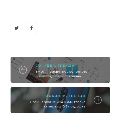
СОФТВЕР
,
ТРЕНДИ
EMUI 11 пристигнува во третото
тримесечје од оваа година
МОБИЛНИ
,
ТРЕНДИ
OnePlus Nord ќе има 48MP главна
камера со OIS поддршка