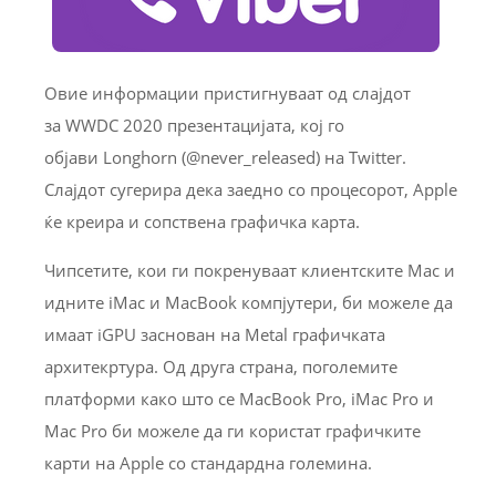
Овие информации пристигнуваат од слајдот
за WWDC 2020 презентацијата, кој го
објави Longhorn (@never_released) на Twitter.
Слајдот сугерира дека заедно со процесорот, Apple
ќе креира и сопствена графичка карта.
Чипсетите, кои ги покренуваат клиентските Mac и
идните iMac и MacBook компјутери, би можеле да
имаат iGPU заснован на Metal графичката
архитекртура. Од друга страна, поголемите
платформи како што се MacBook Pro, iMac Pro и
Mac Pro би можеле да ги користат графичките
карти на Apple со стандардна големина.