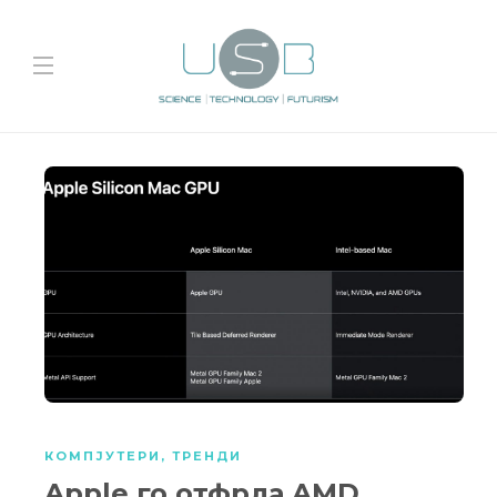
КОМПЈУТЕРИ
,
ТРЕНДИ
Apple го отфрла AMD