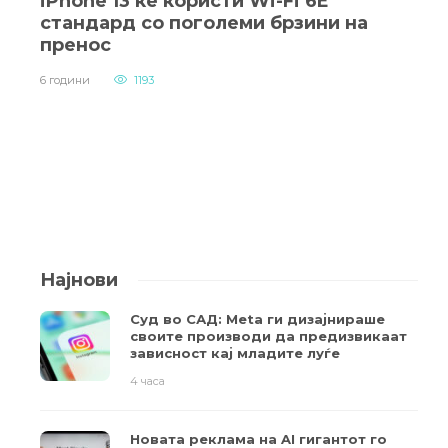
iPhone 13 ќе користи Wi-Fi 6E
стандард со поголеми брзини на
пренос
6 години
1193
Најнови
Суд во САД: Meta ги дизајнираше
своите производи да предизвикаат
зависност кај младите луѓе
4 часа
Новата реклама на AI гигантот го