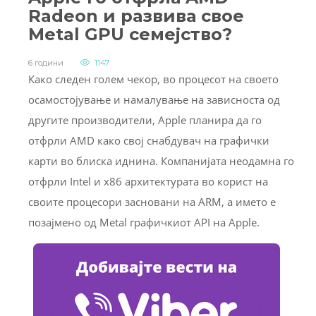
Radeon и развива свое
Metal GPU семејство?
6 години
1147
Како следен голем чекор, во процесот на своето
осамостојување и намалување на зависноста од
другите производители, Apple планира да го
отфрли AMD како свој снабдувач на графички
карти во блиска иднина. Компанијата неодамна го
отфрли Intel и x86 архитектурата во корист на
своите процесори засновани на ARM, а името е
позајмено од Metal графичкиот API на Apple.