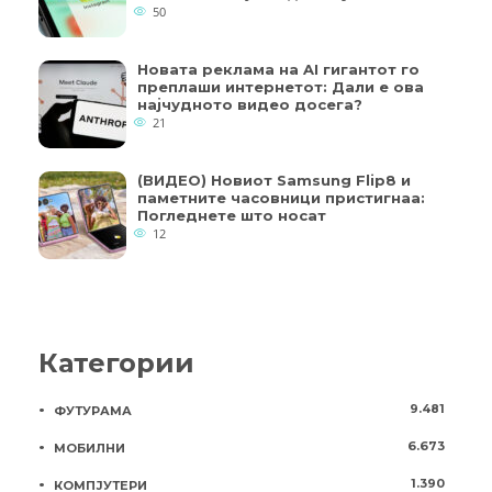
50
Новата реклама на AI гигантот го
преплаши интернетот: Дали е ова
најчудното видео досега?
21
(ВИДЕО) Новиот Samsung Flip8 и
паметните часовници пристигнаа:
Погледнете што носат
12
Категории
9.481
ФУТУРАМА
6.673
МОБИЛНИ
1.390
КОМПЈУТЕРИ