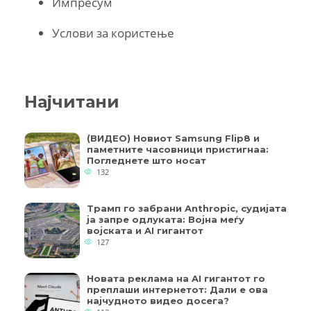
Импресум
Услови за користење
Најчитани
(ВИДЕО) Новиот Samsung Flip8 и
паметните часовници пристигнаа:
Погледнете што носат
132
Трамп го забрани Anthropic, судијата
ја запре одлуката: Војна меѓу
војската и AI гигантот
127
Новата реклама на AI гигантот го
преплаши интернетот: Дали е ова
најчудното видео досега?