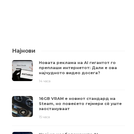
Најнови
Новата реклама на AI гигантот го
преплаши интернетот: Дали е ова
најчудното видео досега?
14 часа
16GB VRAM е новиот стандард на
Steam, но повеќето гејмери ​​сè уште
заостануваат
15 часа