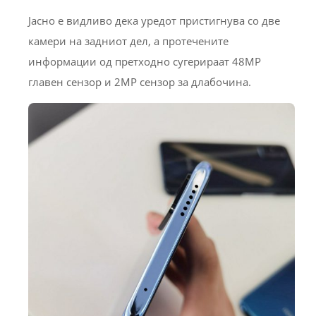
Јасно е видливо дека уредот пристигнува со две
камери на задниот дел, а протечените
информации од претходно сугерираат 48MP
главен сензор и 2MP сензор за длабочина.