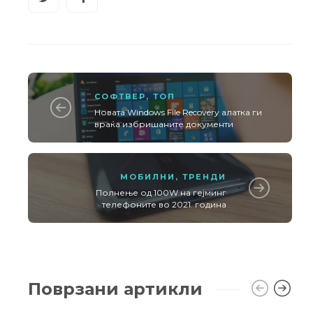
СОФТВЕР
,
ТОП
Новата Windows File Recovery алатка ги
враќа избришаните документи
МОБИЛНИ
,
ТРЕНДИ
Полнење од 100W на гејминг
телефоните во 2021. година
Поврзани артикли