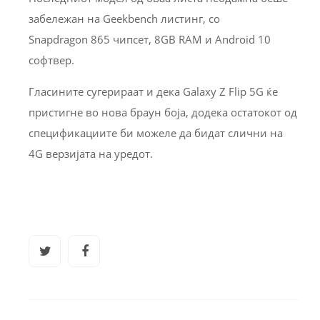
забележан на Geekbench листинг, со
Snapdragon 865 чипсет, 8GB RAM и Android 10
софтвер.
Гласините сугерираат и дека Galaxy Z Flip 5G ќе
пристигне во нова браун боја, додека остатокот од
спецификациите би можеле да бидат слични на
4G верзијата на уредот.