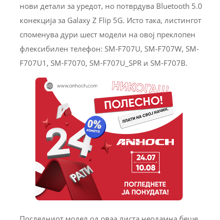
нови детали за уредот, но потврдува Bluetooth 5.0
конекција за Galaxy Z Flip 5G. Исто така, листингот
споменува дури шест модели на овој преклопен
флексибилен телефон: SM-F707U, SM-F707W, SM-
F707U1, SM-F7070, SM-F707U_SPR и SM-F707B.
Последниот модел од оваа листа неодамна беше