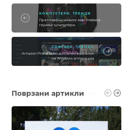
КОМПЈУТЕРИ
,
ТРЕНДИ
Претставени новите Acer Predator
гејминг компјутери
СОФТВЕР
,
ТРЕНДИ
Amazon Prime Video достапен во облик
на Windows апликација
Поврзани артикли