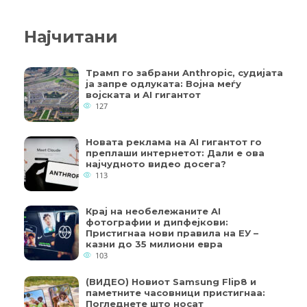
Најчитани
Трамп го забрани Anthropic, судијата
ја запре одлуката: Војна меѓу
војската и AI гигантот
127
Новата реклама на AI гигантот го
преплаши интернетот: Дали е ова
најчудното видео досега?
113
Крај на необележаните AI
фотографии и дипфејкови:
Пристигнаа нови правила на ЕУ –
казни до 35 милиони евра
103
(ВИДЕО) Новиот Samsung Flip8 и
паметните часовници пристигнаа:
Погледнете што носат