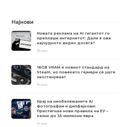
Најнови
Новата реклама на AI гигантот го
преплаши интернетот: Дали е ова
најчудното видео досега?
18 часа
16GB VRAM е новиот стандард на
Steam, но повеќето гејмери ​​сè уште
заостануваат
19 часа
Крај на необележаните AI
фотографии и дипфејкови:
Пристигнаа нови правила на ЕУ –
казни до 35 милиони евра
19 часа