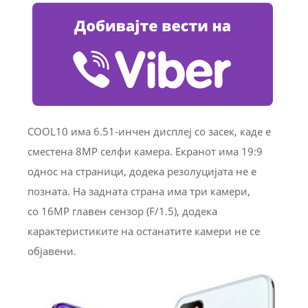
COOL10 има 6.51-инчен дисплеј со засек, каде е
сместена 8MP селфи камера. Екранот има 19:9
однос на страници, додека резолуцијата не е
позната. На задната страна има три камери,
со 16MP главен сензор (F/1.5), додека
карактеристиките на останатите камери не се
објавени.