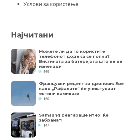
Услови за користење
Најчитани
Можете ли да го користите
телефонот додека се полни?
Вистината за батеријата што ќе ве
изненади
369
Француски рецепт за дронови: Еве
како „Рафалите“ ќе уништуваат
евтини камикази
160
Samsung реагираше итно: Ќе
забранат!
147