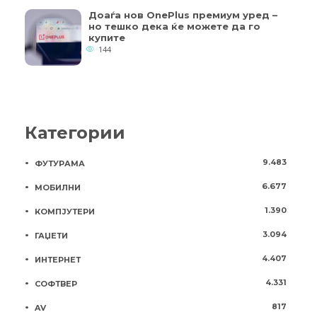
Доаѓа нов OnePlus премиум уред –
но тешко дека ќе можете да го
купите
144
Категории
9.483
ФУТУРАМА
6.677
МОБИЛНИ
1.390
КОМПЈУТЕРИ
3.094
ГАЏЕТИ
4.407
ИНТЕРНЕТ
4.331
СОФТВЕР
817
AV