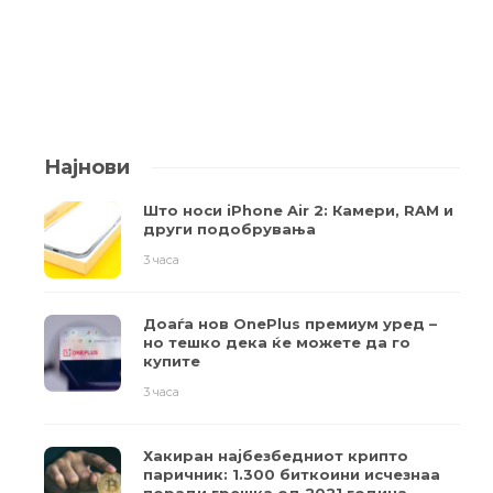
Најнови
Што носи iPhone Air 2: Камери, RAM и
други подобрувања
3 часа
Доаѓа нов OnePlus премиум уред –
но тешко дека ќе можете да го
купите
3 часа
Хакиран најбезбедниот крипто
паричник: 1.300 биткоини исчезнаа