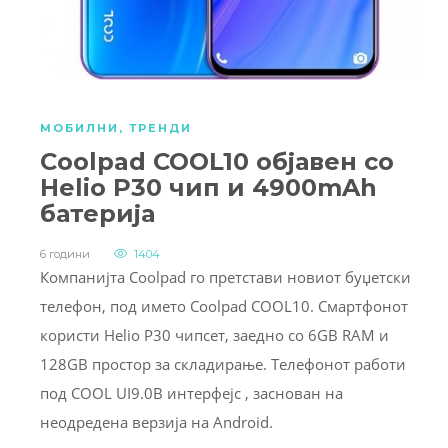
МОБИЛНИ
,
ТРЕНДИ
Coolpad COOL10 објавен со
Helio P30 чип и 4900mAh
батерија
6 години
1404
Компанијта Coolpad го претстави новиот буџетски
телефон, под името Coolpad COOL10. Смартфонот
користи Helio P30 чипсет, заедно со 6GB RAM и
128GB простор за складирање. Телефонот работи
под COOL UI9.0B интерфејс , заснован на
неодредена верзија на Android.