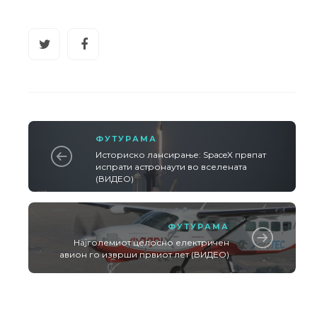
ФУТУРАМА
Историско лансирање: SpaceX првпат
испрати астронаути во вселената
(ВИДЕО)
ФУТУРАМА
Најголемиот целосно електричен
авион го изврши првиот лет (ВИДЕО)