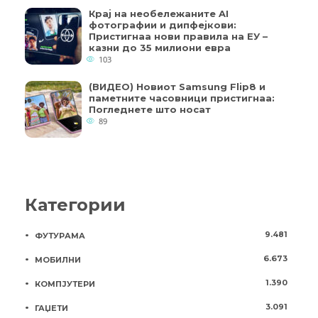
Крај на необележаните AI
фотографии и дипфејкови:
Пристигнаа нови правила на ЕУ –
казни до 35 милиони евра
103
(ВИДЕО) Новиот Samsung Flip8 и
паметните часовници пристигнаа:
Погледнете што носат
89
Категории
9.481
ФУТУРАМА
6.673
МОБИЛНИ
1.390
КОМПЈУТЕРИ
3.091
ГАЏЕТИ