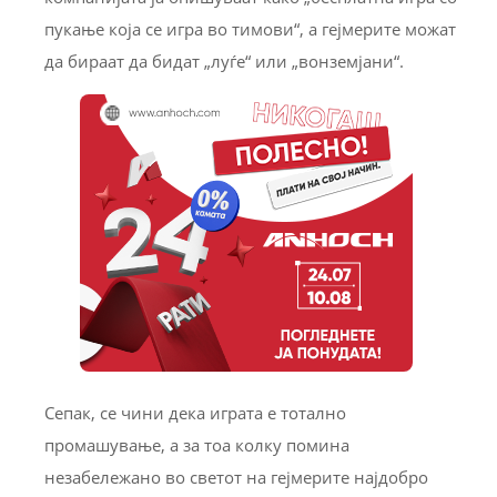
пукање која се игра во тимови“, а гејмерите можат
да бираат да бидат „луѓе“ или „вонземјани“.
Сепак, се чини дека играта е тотално
промашување, а за тоа колку помина
незабележано во светот на гејмерите најдобро