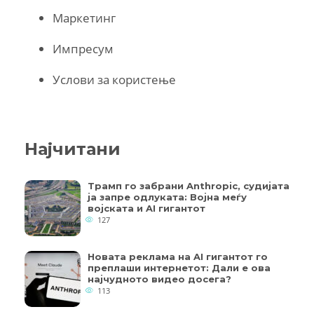
Маркетинг
Импресум
Услови за користење
Најчитани
Трамп го забрани Anthropic, судијата
ја запре одлуката: Војна меѓу
војската и AI гигантот
127
Новата реклама на AI гигантот го
преплаши интернетот: Дали е ова
најчудното видео досега?
113