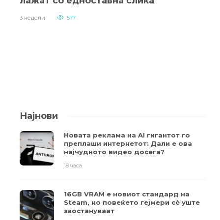
лажат со едноставна слика
3 недели
577
Најнови
Новата реклама на AI гигантот го
преплаши интернетот: Дали е ова
најчудното видео досега?
18 часа
16GB VRAM е новиот стандард на
Steam, но повеќето гејмери ​​сè уште
заостануваат