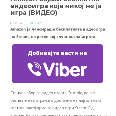
видеоигра која никој не ја
игра (ВИДЕО)
6 години
1642
Amazon ја лансираше бесплатната видеоигра
на Steam, но ретко кој слушнал за играта.
Станува збор за видео играта Crucible, која е
бесплатна за играње и достапна на најголемата
светска платформа за видео игри Steam. Од
компанијата ја опишуваат како „бесплатна игра со