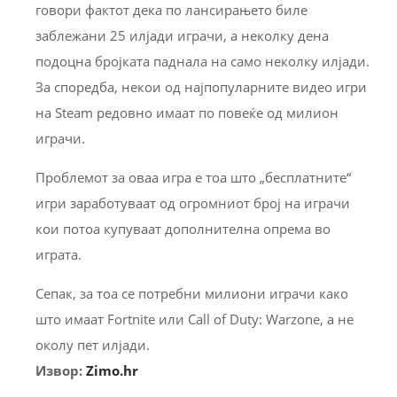
говори фактот дека по лансирањето биле
заблежани 25 илјади играчи, а неколку дена
подоцна бројката паднала на само неколку илјади.
За споредба, некои од најпопуларните видео игри
на Steam редовно имаат по повеќе од милион
играчи.
Проблемот за оваа игра е тоа што „бесплатните“
игри заработуваат од огромниот број на играчи
кои потоа купуваат дополнителна опрема во
играта.
Сепак, за тоа се потребни милиони играчи како
што имаат Fortnite или Call of Duty: Warzone, а не
околу пет илјади.
Извор:
Zimo.hr