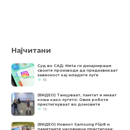
Најчитани
Суд во САД: Meta ги дизајнираше
своите производи да предизвикаат
зависност кај младите луѓе
55
(ВИДЕО) Танцуваат, памтат и имаат
кожа како луѓето: Овие роботи
пристигнуваат во домовите
13
(ВИДЕО) Новиот Samsung Flip8 и
паметните часовници пристигнаа: