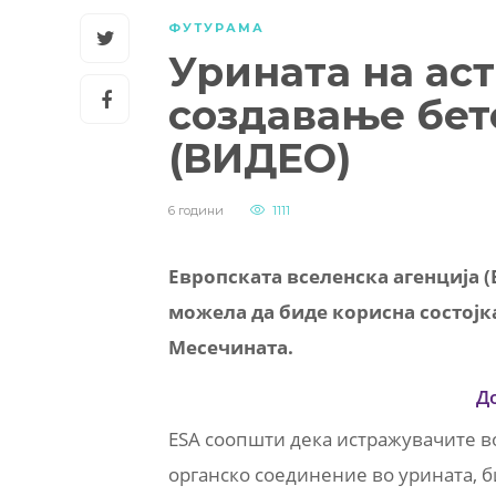
ФУТУРАМА
Урината на ас
создавање бет
(ВИДЕО)
6 години
1111
Европската вселенска агенција (
можела да биде корисна состојка
Месечината.
Д
ESA соопшти дека истражувачите во
органско соединение во урината, б