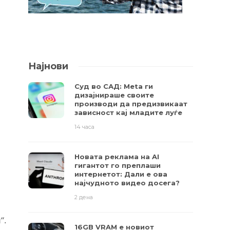
Најнови
Суд во САД: Meta ги
дизајнираше своите
производи да предизвикаат
зависност кај младите луѓе
14 часа
Новата реклама на AI
гигантот го преплаши
интернетот: Дали е ова
најчудното видео досега?
2 дена
“.
16GB VRAM е новиот