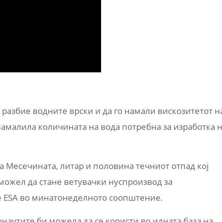
и разбие водните врски и да го намали вискозитетот н
намалила количината на вода потребна за изработка 
 Месечината, литар и половина течниот отпад кој
 можел да стане ветувачки нуспроизвод за
е ESA во минатонеделното соопштение.
онаутите би можела да се користи во идната база на