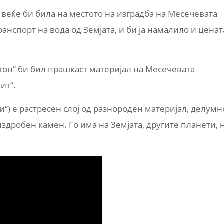
 веќе би била на местото на изградба на Месечевата
ранспорт на вода од Земјата, и би ја намалило и ценат
етон“ би бил прашкаст материјал на Месечевата
ит“.
и“) е растресен слој од разнороден материјал, делумн
здробен камен. Го има на Земјата, другите планети, 