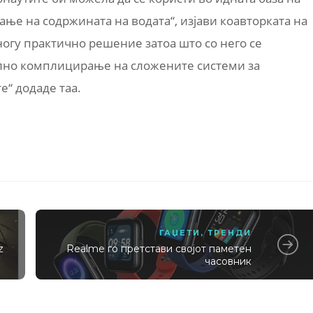
ње на содржината на водата“, изјави коавторката на
многу практично решение затоа што со него се
елно комплицирање на сложените системи за
е“ додаде таа.
ГАЏЕТИ
,
ТРЕНДИ
z
Realme го претстави својот паметен
часовник