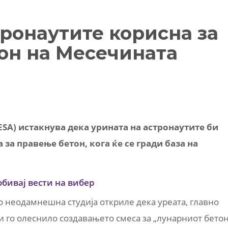
тронаутите корисна за
он на Месечината
ESA) истакнува дека урината на астронаутите би
 за правење бетон, кога ќе се гради база на
обивај вести на вибер
 неодамнешна студија откриле дека уреата, главно
и го олеснило создавањето смеса за „лунарниот бетон