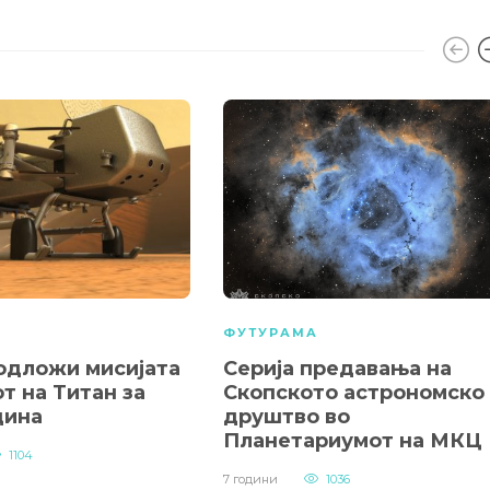
А
ФУТУРАМА
 одложи мисијата
Серија предавања на
т на Титан за
Скопското астрономско
дина
друштво во
Планетариумот на МКЦ
1104
7 години
1036