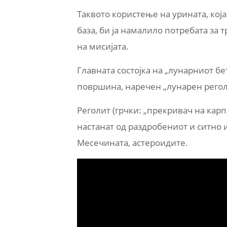
Таквото користење на урината, која
база, би ја намалило потребата за т
на мисијата.
Главната состојка на „лунарниот б
површина, наречен „лунарен регол
Реголит (грчки: „прекривач на карп
настанат од раздробениот и ситно и
Месечината, астероидите.