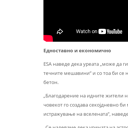
Едноставно и економично
ESA наведе дека уреата „може да г
течните мешавини“ и со тоа би се 
бетон.
„Благодарение на идните жители на
човекот го создава секојдневно би
истражување на вселената“, навед
„Се надеваме дека урината на астр