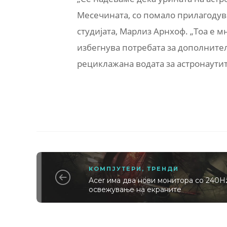
Месечината, со помало прилагодува
студијата, Марлиз Арнхоф. „Тоа е 
избегнува потребата за дополнит
рециклажана водата за астронаутит
КОМПЈУТЕРИ
,
ТРЕНДИ
Acer има два нови монитора со 240H
освежување на екраните