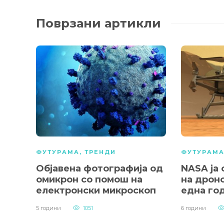
Поврзани артикли
ФУТУРАМА
,
ТРЕНДИ
ФУТУРАМ
Објавена фотографија од
NASA ја
омикрон со помош на
на дроно
електронски микроскоп
една го
5 години
1051
6 години