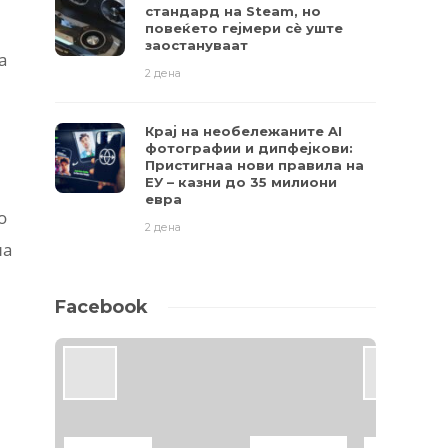
стандард на Steam, но
повеќето гејмери ​​сè уште
заостануваат
а
2 дена
Крај на необележаните AI
фотографии и дипфејкови:
Пристигнаа нови правила на
ЕУ – казни до 35 милиони
евра
о
2 дена
на
Facebook