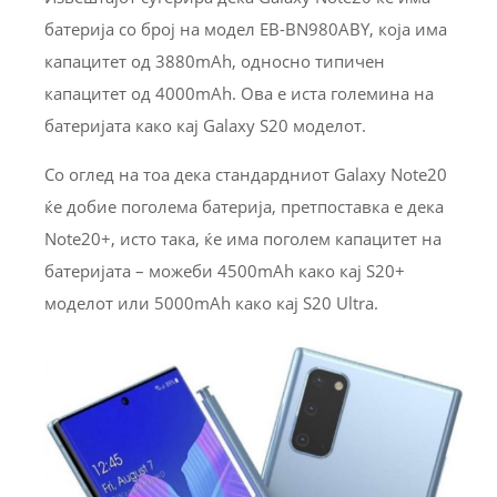
батерија со број на модел EB-BN980ABY, која има
капацитет од 3880mAh, односно типичен
капацитет од 4000mAh. Ова е иста големина на
батеријата како кај Galaxy S20 моделот.
Со оглед на тоа дека стандардниот Galaxy Note20
ќе добие поголема батерија, претпоставка е дека
Note20+, исто така, ќе има поголем капацитет на
батеријата – можеби 4500mAh како кај S20+
моделот или 5000mAh како кај S20 Ultra.