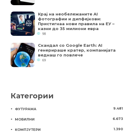
Крај на необележаните AI
фотографии и дипфејкови:
Пристигнаа нови правила на ЕУ –
казни до 35 милиони евра
98
Скандал со Google Earth: AI
генерираше кратер, компанијата
веднаш го повлече
69
Категории
9.481
ФУТУРАМА
6.673
МОБИЛНИ
1.390
КОМПЈУТЕРИ