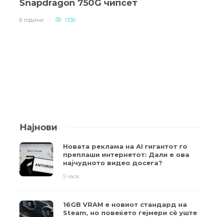
Snapdragon 750G чипсет
6 години
1330
Најнови
Новата реклама на AI гигантот го
преплаши интернетот: Дали е ова
најчудното видео досега?
5 часа
16GB VRAM е новиот стандард на
Steam, но повеќето гејмери ​​сè уште