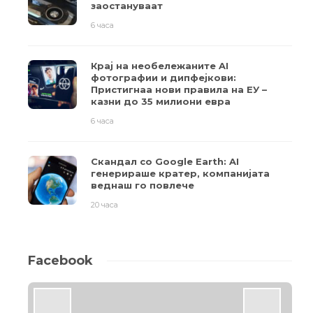
заостануваат
6 часа
Крај на необележаните AI
фотографии и дипфејкови:
Пристигнаа нови правила на ЕУ –
казни до 35 милиони евра
6 часа
Скандал со Google Earth: AI
генерираше кратер, компанијата
веднаш го повлече
20 часа
Facebook