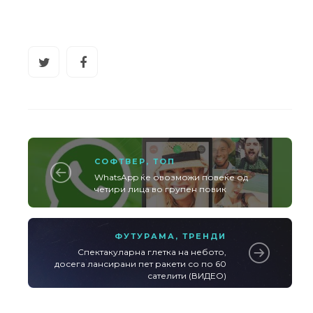
СОФТВЕР
,
ТОП
WhatsApp ќе овозможи повеќе од
четири лица во групен повик
ФУТУРАМА
,
ТРЕНДИ
Спектакуларна глетка на небото,
досега лансирани пет ракети со по 60
сателити (ВИДЕО)