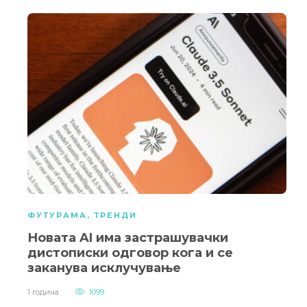
ФУТУРАМА
,
ТРЕНДИ
Новата AI има застрашувачки
дистописки одговор кога и се
заканува исклучување
1 година
1099