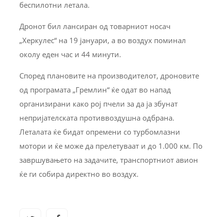
беспилотни летала.
Дронот бил лансиран од товарниот носач
„Херкулес“ на 19 јануари, а во воздух поминал
околу еден час и 44 минути.
Според плановите на производителот, дроновите
од програмата „Гремлин“ ќе одат во напад
организирани како рој пчели за да ја збунат
непријателската противвоздушна одбрана.
Леталата ќе бидат опремени со турбомлазни
мотори и ќе може да прелетуваат и до 1.000 км. По
завршувањето на задачите, транспортниот авион
ќе ги собира директно во воздух.