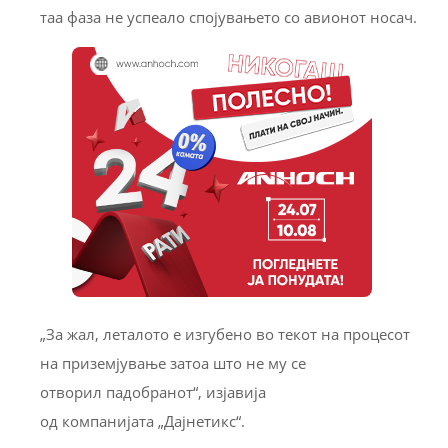
таа фаза не успеало спојувањето со авионот носач.
„За жал, леталото е изгубено во текот на процесот
на приземјување затоа што не му се
отворил падобранот“, изјавија
од компанијата „Дајнетикс“.