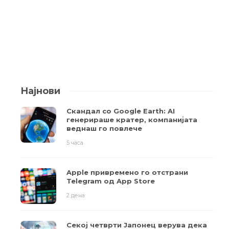
Најнови
Скандал со Google Earth: AI
генерираше кратер, компанијата
веднаш го повлече
5 часа
Apple привремено го отстрани
Telegram од App Store
2 дена
Секој четврти Јапонец верува дека