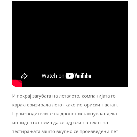
И покрај загубата на леталото, компанијата го
карактеризирала летот како историски настан.
Производителите на дронот истакнуваат дека
инцидентот нема да се одрази на текот на
тестирањата зашто вкупно се произведени пет