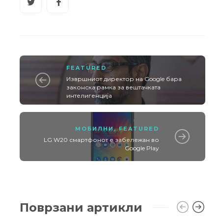
FEATURED
Извршниот директор на Google бара
законска рамка за вештачката
интелигенција
МОБИЛНИ
,
FEATURED
LG W20 смартфонот е забележан во
Google Play
Поврзани артикли