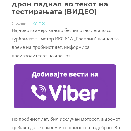
дрон паднал во текот на
тестирањата (ВИДЕО)
7 години
1150
Најновото американско беспилотно летало со
турбомлазен мотор ИКС-61А „Гремлин“ паднал за
време на пробниот лет, информира
производителот на дронот.
По пробниот лет, бил исклучен моторот, а дронот
требало да се приземји со помош на падобран. Во