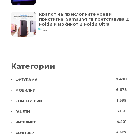
Кралот на преклопните уреди
пристигна: Samsung ги претставува Z
Fold8 и моќниот Z Fold8 Ultra
35
Категории
9.480
ФУТУРАМА
6.673
МОБИЛНИ
1.389
КОМПЈУТЕРИ
3.091
ГАЏЕТИ
4.401
ИНТЕРНЕТ
4.327
СОФТВЕР