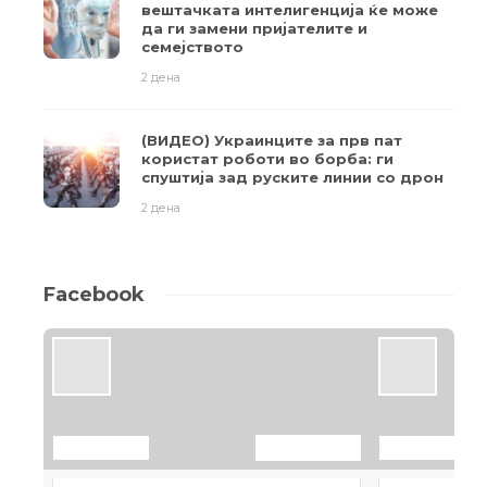
вештачката интелигенција ќе може
да ги замени пријателите и
семејството
2 дена
(ВИДЕО) Украинците за прв пат
користат роботи во борба: ги
спуштија зад руските линии со дрон
2 дена
Facebook