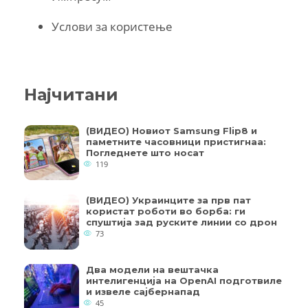
Услови за користење
Најчитани
(ВИДЕО) Новиот Samsung Flip8 и
паметните часовници пристигнаа:
Погледнете што носат
119
(ВИДЕО) Украинците за прв пат
користат роботи во борба: ги
спуштија зад руските линии со дрон
73
Два модели на вештачка
интелигенција на OpenAI подготвиле
и извеле сајбернапад
45