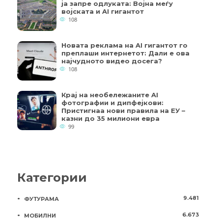
ја запре одлуката: Војна меѓу
војската и AI гигантот
108
Новата реклама на AI гигантот го
преплаши интернетот: Дали е ова
најчудното видео досега?
108
Крај на необележаните AI
фотографии и дипфејкови:
Пристигнаа нови правила на ЕУ –
казни до 35 милиони евра
99
Категории
9.481
ФУТУРАМА
6.673
МОБИЛНИ