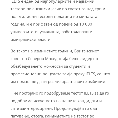
IELTS е еден од најпопуларните и најважни
тестови по англиски јазик во светот со над три и
пол милиони тестови полагани во минатата
година, и е прифатен од повеќе од 10 000
универзитети, училишта, работодавачи и
имиграциски власти.
Во текот на изминатите години, Британскиот
совет во Северна Македонија беше лидер во
обезбедувањето можности за студенти и
професионалци во целата земја преку IELTS, со што
им помагаше да ги реализираат своите амбиции.
Ние постојано го подобруваме тестот IELTS за да го
подобриме искуството на нашите кандидати и
сите заинтересирани. Продолжувајќи го ова
патување, отсега, кандидатите на тестот во