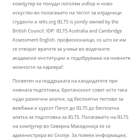
компјутер ќе понуди поголем избор и ново
искуство во полагањето на тестот за илјадници
студенти и ielts.org IELTS is jointly owned by the
British Council. IDP: IELTS Australia and Cambridge
Assessment English. професионалци, со што ќе им
се отворат вратите за учење во водечките
академски институции и подобрување на нивните
можности за кариера“.
Посветен на поддршката на кандидатите при
нивната подготовка, Британскиот совет исто така
нуди различни алатки, од бесплатни тестови за
вежбање и курсот Патот до IELTS до бесплатна
алатка за подготовка за IELTS. Полагањето на IELTS
на компјутер во Северна Македонија ќе се
администрира во Скопје. За повеќе информации,