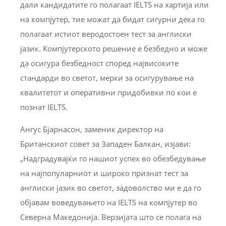
дали кандидатите го полагаат IELTS на хартија или
на компјутер, тие можат да бидат сигурни дека го
полагаат истиот веродостоен тест за англиски
јазик. Компјутерското решение е безбедно и може
да осигурa безбедност според највисоките
стандарди во светот, мерки за осигурување на
квалитетот и оперативни придобивки по кои е
познат IELTS.
Ангус Бјарнасон, заменик директор на
Британскиот совет за Западен Балкан, изјави:
„Надградувајќи го нашиот успех во обезбедување
на најпопуларниот и широко признат тест за
англиски јазик во светот, задоволство ми е да го
објавам воведувањето на IELTS на компјутер во
Северна Македонија. Верзијата што се полага на