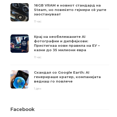
16GB VRAM е новиот стандард на
Steam, но повеќето гејмери ​​сè уште
заостануваат
11 час
Крај на необележаните AI
фотографии и дипфејкови:
Пристигнаа нови правила на ЕУ –
казни до 35 милиони евра
11 час
Скандал со Google Earth: AI
генерираше кратер, компанијата
веднаш го повлече
1 ден
Facebook