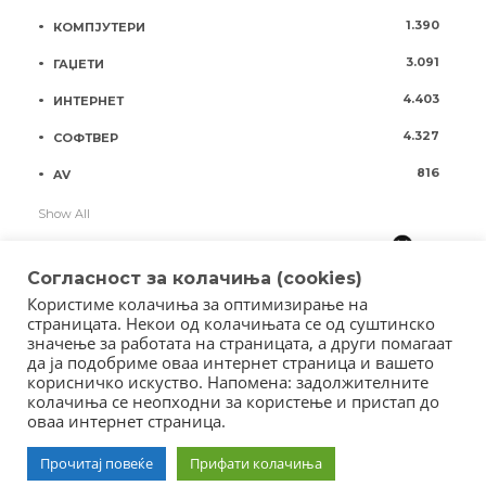
1.390
КОМПЈУТЕРИ
3.091
ГАЏЕТИ
4.403
ИНТЕРНЕТ
4.327
СОФТВЕР
816
AV
Show All
Согласност за колачиња (cookies)
Користиме колачиња за оптимизирање на
страницата. Некои од колачињата се од суштинско
значење за работата на страницата, а други помагаат
да ја подобриме оваа интернет страница и вашето
корисничко искуство. Напомена: задолжителните
колачиња се неопходни за користење и пристап до
оваа интернет страница.
Copyright © 2018 - Member of IAB Macedonia
Member of Clip Media Group / 2017
Прочитај повеќе
Прифати колачиња