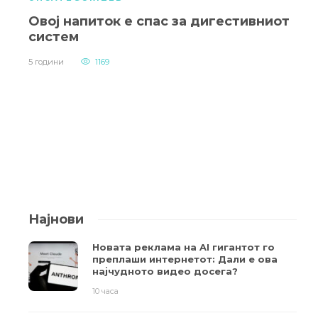
Овој напиток е спас за дигестивниот
систем
5 години
1169
Најнови
Новата реклама на AI гигантот го
преплаши интернетот: Дали е ова
најчудното видео досега?
10 часа