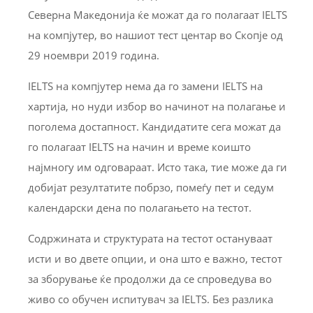
Северна Македонија ќе можат да го полагаат IELTS
на компјутер, во нашиот тест центар во Скопје од
29 ноември 2019 година.
IELTS на компјутер нема да го замени IELTS на
хартија, но нуди избор во начинот на полагање и
поголема достапност. Кандидатите сега можат да
го полагаат IELTS на начин и време коишто
најмногу им одговараат. Исто така, тие може да ги
добијат резултатите побрзо, помеѓу пет и седум
календарски дена по полагањето на тестот.
Содржината и структурата на тестот остануваат
исти и во двете опции, и она што е важно, тестот
за зборување ќе продолжи да се спроведува во
живо со обучен испитувач за IELTS. Без разлика