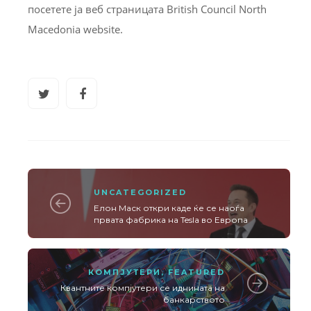
посетете ја веб страницата British Council North
Macedonia website.
UNCATEGORIZED
Елон Маск откри каде ќе се наоѓа
првата фабрика на Tesla во Европа
КОМПЈУТЕРИ
,
FEATURED
Квантните компјутери се иднината на
банкарството