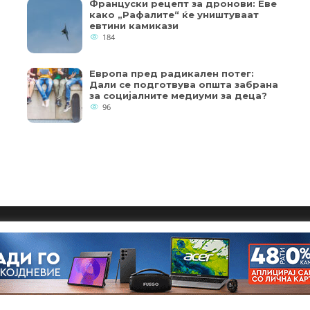
Француски рецепт за дронови: Еве
како „Рафалите“ ќе уништуваат
евтини камикази
184
Европа пред радикален потег:
Дали се подготвува општа забрана
за социјалните медиуми за деца?
96
кои од колачињата се од суштинско значење за работата на
ернет страница и вашето корисничко искуство. Напомена:
Copyright © 2018 - Member of IAB Macedonia
пристап до оваа интернет страница.
Member of Clip Media Group / 2017