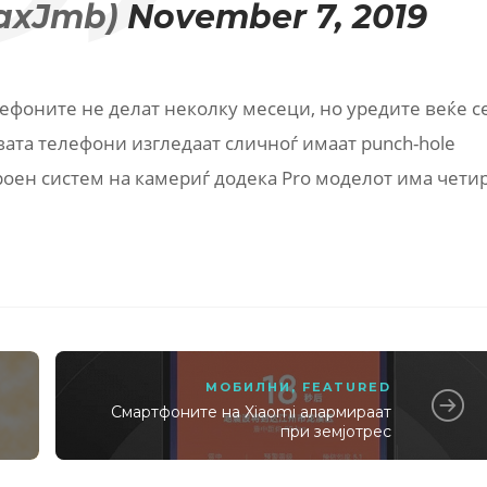
MaxJmb)
November 7, 2019
елефоните не делат неколку месеци, но уредите веќе с
вата телефони изгледаат сличноѓ имаат punch-hole
троен систем на камериѓ додека Pro моделот има чети
МОБИЛНИ
,
FEATURED
Смартфоните на Xiaomi алармираат
при земјотрес