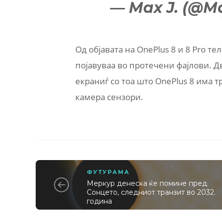
— Max J. (@
Од објавата на OnePlus 8 и 8 Pro т
појавуваа во протечени фајлови. Д
екраниѓ со тоа што OnePlus 8 има 
камера сензори.
ФУТУРАМА
Меркур денеска ќе помине пред
Сонцето, следниот транзит во 2032.
година