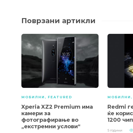
Поврзани артикли
МОБИЛНИ
,
FEATURED
МОБИЛНИ
Xperia XZ2 Premium има
Redmi г
камери за
ќе корис
фотографирање во
1200 чи
„екстремни услови“
5 години