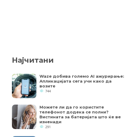
Најчитани
Waze добива големо AI ажурирање:
Апликацијата сега учи како да
возите
744
Можете ли да го користите
телефонот додека се полни?
Вистината за батеријата што ќе ве
изненади
291