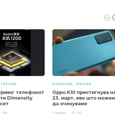
,
ТРЕНДИ
МОБИЛНИ
,
ТРЕНДИ
ејминг телефонот
Oppo K10 пристигнува н
ти Dimensity
23. март, еве што може
псет
да очекуваме
1196
4 години
942