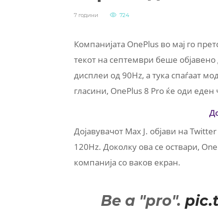
7 години
724
Компанијата OnePlus во мај го прет
текот на септември беше објавено 
дисплеи од 90Hz, а тука спаѓаат мо
гласини, OnePlus 8 Pro ќе оди еден
Д
Дојавувачот Max J. објави на Twitte
120Hz. Доколку ова се оствари, One
компанија со ваков екран.
Be a "pro".
pic