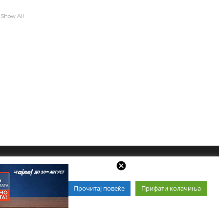
Show All
Прочитај повеќе
Прифати колачиња