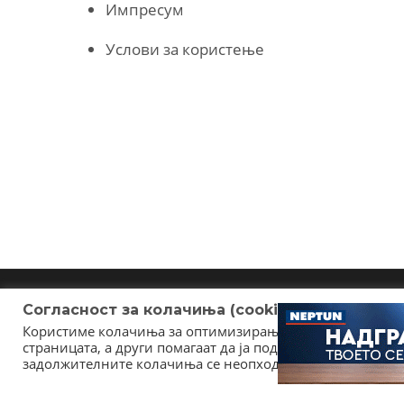
Импресум
Услови за користење
Согласност за колачиња (cookies)
Користиме колачиња за оптимизирање на страницата. Не
страницата, а други помагаат да ја подобриме оваа инт
задолжителните колачиња се неопходни за користење и 