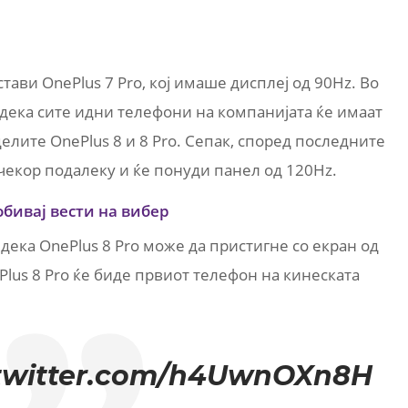
стави OnePlus 7 Pro, кој имаше дисплеј од 90Hz. Во
дека сите идни телефони на компанијата ќе имаат
делите OnePlus 8 и 8 Pro. Сепак, според последните
 чекор подалеку и ќе понуди панел од 120Hz.
обивај вести на вибер
r дека OnePlus 8 Pro може да пристигне со екран од
Plus 8 Pro ќе биде првиот телефон на кинеската
.twitter.com/h4UwnOXn8H