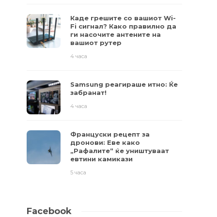
Каде грешите со вашиот Wi-
Fi сигнал? Како правилно да
ги насочите антените на
вашиот рутер
4 часа
Samsung реагираше итно: Ќе
забранат!
4 часа
Француски рецепт за
дронови: Еве како
„Рафалите“ ќе уништуваат
евтини камикази
5 часа
Facebook