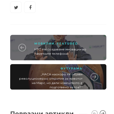
МОБИЛНИ
,
FEATURED
HTC: Не создаваме иновации во
паметните телефони
ФУТУРАМА
„НАСА наскоро ќе објави
револуционерно откритие за животот
на Марс, но дали човештвото е
подготвено за тоа?“
Поврзани артикли