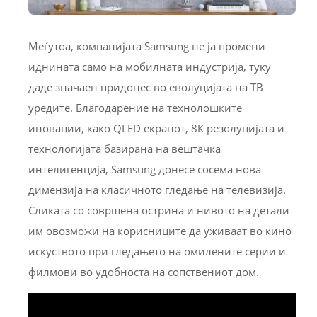
Меѓутоа, компанијата Samsung не ја промени
иднината само на мобилната индустрија, туку
даде значаен придонес во еволуцијата на ТВ
уредите. Благодарение на технолошките
иновации, како QLED екранот, 8К резолуцијата и
технологијата базирана на вештачка
интелигенција, Samsung донесе сосема нова
димензија на класичното гледање на телевизија.
Сликата со совршена острина и нивото на детали
им овозможи на корисниците да уживаат во кино
искуството при гледањето на омилените серии и
филмови во удобноста на сопствениот дом.