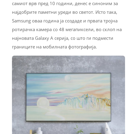
самиот врв пред 10 години, денес е синоним за
најдобрите паметни уреди во светот. Исто така,
Samsung оваа година ја создаде и првата тројна
ротирачка камера со 48 мегапиксели, во склоп на
најновата Galaxy A серија, со што ги подмести
границите на мобилната фотографија.