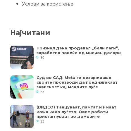
Услови за користење
Најчитани
Признал дека продавал „бели лаги“,
заработил повеќе од милион долари
60
Суд во САД: Meta ги дизајнираше
своите производи да предизвикаат
зависност кај младите луѓе
33
(ВИДЕО) Танцуваат, памтат и имаат
кожа како луѓето: Овие роботи
пристигнуваат во домовите
23