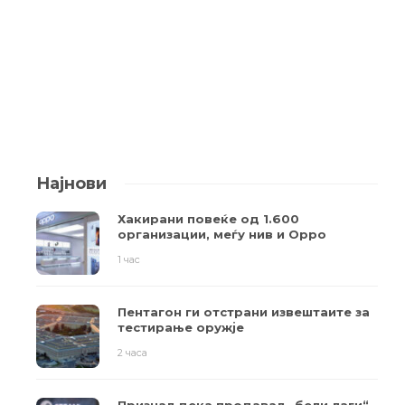
Најнови
Хакирани повеќе од 1.600
организации, меѓу нив и Oppo
1 час
Пентагон ги отстрани извештаите за
тестирање оружје
2 часа
Признал дека продавал „бели лаги“,