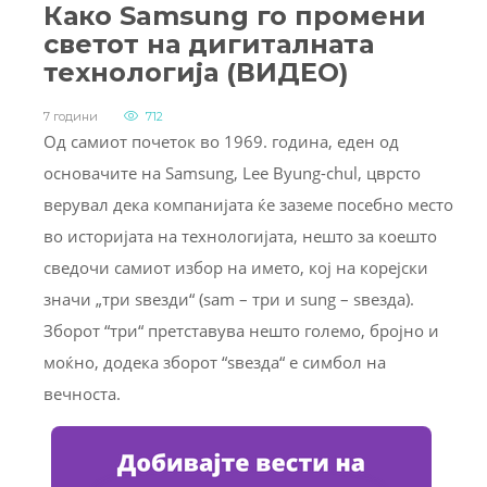
Како Samsung го промени
светот на дигиталната
технологија (ВИДЕО)
7 години
712
Од самиот почеток во 1969. година, еден од
основачите на Samsung, Lee Byung-chul, цврсто
верувал дека компанијата ќе заземе посебно место
во историјата на технологијата, нешто за коешто
сведочи самиот избор на името, кој на корејски
значи „три ѕвезди“ (sam – три и sung – ѕвезда).
Зборот “три“ претставува нешто големо, бројно и
моќно, додека зборот “ѕвезда“ е симбол на
вечноста.