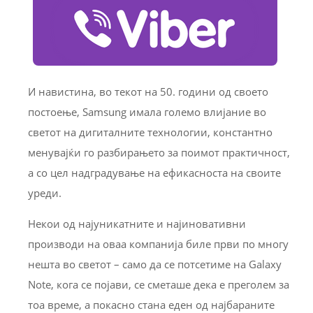
И навистина, во текот на 50. години од своето
постоење, Samsung имала големо влијание во
светот на дигиталните технологии, константно
менувајќи го разбирањето за поимот практичност,
а со цел надградување на ефикасноста на своите
уреди.
Некои од најуникатните и најиновативни
производи на оваа компанија биле први по многу
нешта во светот – само да се потсетиме на Galaxy
Note, кога се појави, се сметаше дека е преголем за
тоа време, а покасно стана еден од најбараните