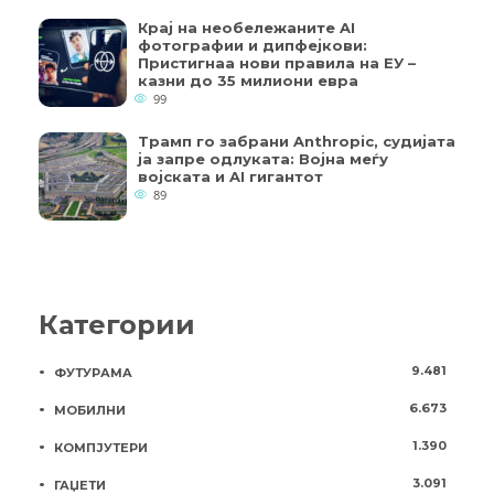
Крај на необележаните AI
фотографии и дипфејкови:
Пристигнаа нови правила на ЕУ –
казни до 35 милиони евра
99
Трамп го забрани Anthropic, судијата
ја запре одлуката: Војна меѓу
војската и AI гигантот
89
Категории
9.481
ФУТУРАМА
6.673
МОБИЛНИ
1.390
КОМПЈУТЕРИ
3.091
ГАЏЕТИ