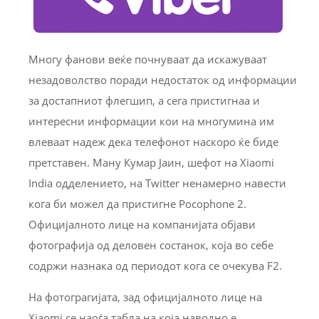
Многу фанови веќе почнуваат да искажуваат
незадоволство поради недостаток од информации
за достапниот флегшип, а сега пристигнаа и
интересни информации кои на многумина им
влеваат надеж дека телефонот наскоро ќе биде
претставен. Ману Кумар Јаин, шефот на Xiaomi
India одделението, на Twitter ненамерно навести
кога би можел да пристигне Pocophone 2.
Официјалното лице на компанијата објави
фотографија од деловен состанок, која во себе
содржи назнака од периодот кога се очекува F2.
На фотограгијата, зад официјалното лице на
Xiaomi се наоѓа табла на која наводно е