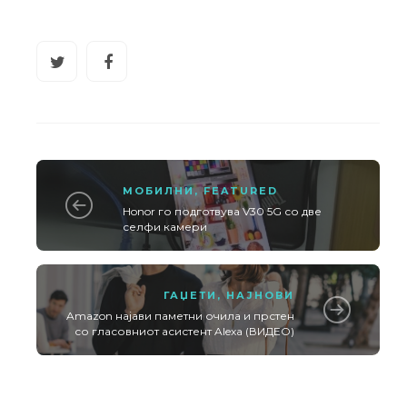
МОБИЛНИ
,
FEATURED
Honor го подготвува V30 5G со две
селфи камери
ГАЏЕТИ
,
НАЈНОВИ
Amazon најави паметни очила и прстен
со гласовниот асистент Alexa (ВИДЕО)