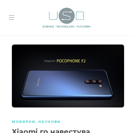
МОБИЛНИ
,
НАЈНОВИ
Xiaomi го навестува