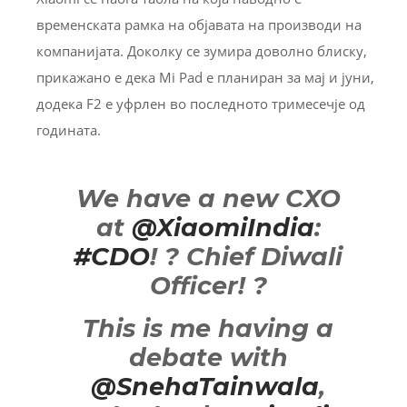
временската рамка на објавата на производи на
компанијата. Доколку се зумира доволно блиску,
прикажано е дека Mi Pad е планиран за мај и јуни,
додека F2 е уфрлен во последното тримесечје од
годината.
We have a new CXO
at
@XiaomiIndia
:
#CDO
! ? Chief Diwali
Officer! ?
This is me having a
debate with
@SnehaTainwala
,