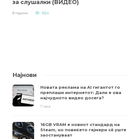
за слушалки (ВИДЕО)
8 години
1024
Најнови
Новата реклама на AI гигантот го
преплаши интернетот: Дали е ова
најчудното видео досега?
7 часа
16GB VRAM е новиот стандард на
Steam, но повеќето гејмери ​​сè уште
заостануваат