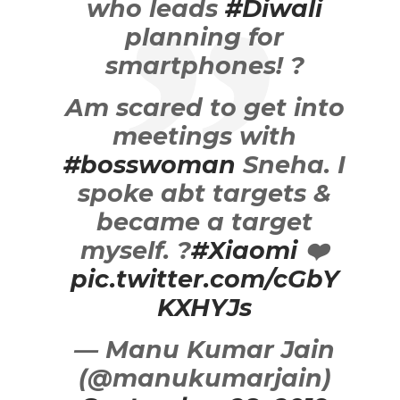
who leads
#Diwali
planning for
smartphones! ?
Am scared to get into
meetings with
#bosswoman
Sneha. I
spoke abt targets &
became a target
myself. ?
#Xiaomi
❤️
pic.twitter.com/cGbY
KXHYJs
— Manu Kumar Jain
(@manukumarjain)