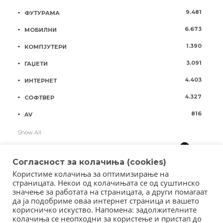
9.481
ФУТУРАМА
6.673
МОБИЛНИ
1.390
КОМПЈУТЕРИ
3.091
ГАЏЕТИ
4.403
ИНТЕРНЕТ
4.327
СОФТВЕР
816
AV
Show All
Согласност за колачиња (cookies)
Користиме колачиња за оптимизирање на
страницата. Некои од колачињата се од суштинско
значење за работата на страницата, а други помагаат
да ја подобриме оваа интернет страница и вашето
корисничко искуство. Напомена: задолжителните
колачиња се неопходни за користење и пристап до