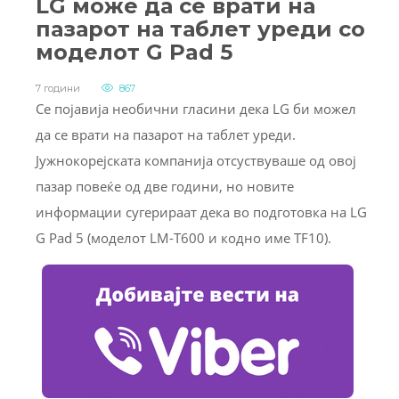
LG може да се врати на
пазарот на таблет уреди со
моделот G Pad 5
7 години
867
Се појавија необични гласини дека LG би можел
да се врати на пазарот на таблет уреди.
Јужнокорејската компанија отсуствуваше од овој
пазар повеќе од две години, но новите
информации сугерираат дека во подготовка на LG
G Pad 5 (моделот LM-T600 и кодно име TF10).