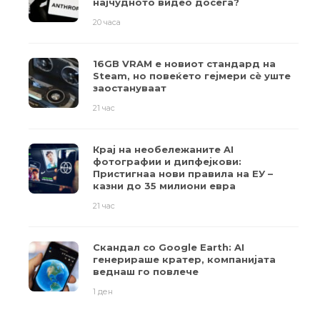
најчудното видео досега?
20 часа
16GB VRAM е новиот стандард на
Steam, но повеќето гејмери ​​сè уште
заостануваат
21 час
Крај на необележаните AI
фотографии и дипфејкови:
Пристигнаа нови правила на ЕУ –
казни до 35 милиони евра
21 час
Скандал со Google Earth: AI
генерираше кратер, компанијата
веднаш го повлече
1 ден