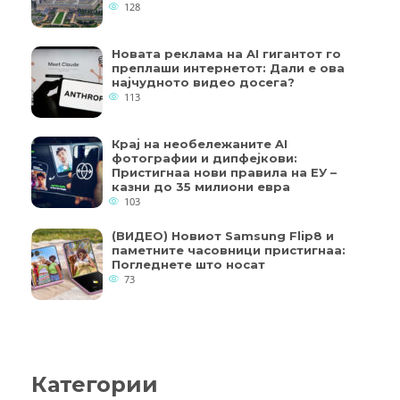
128
Новата реклама на AI гигантот го
преплаши интернетот: Дали е ова
најчудното видео досега?
113
Крај на необележаните AI
фотографии и дипфејкови:
Пристигнаа нови правила на ЕУ –
казни до 35 милиони евра
103
(ВИДЕО) Новиот Samsung Flip8 и
паметните часовници пристигнаа:
Погледнете што носат
73
Категории