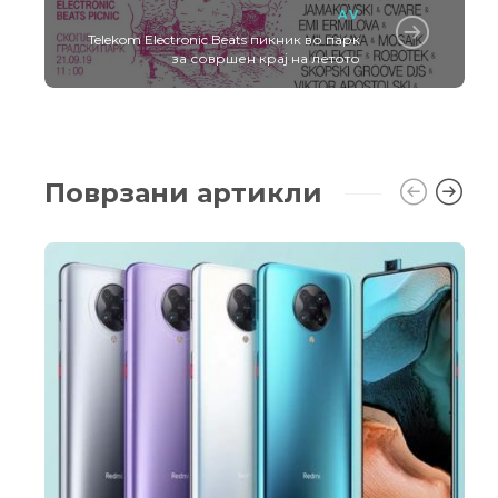
AV
Telekom Electronic Beats пикник во парк
за совршен крај на летото
Поврзани артикли