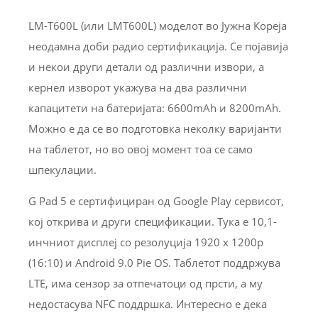
LM-T600L (или LMT600L) моделот во Јужна Кореја
неодамна доби радио сертификација. Се појавија
и некои други детали од различни извори, а
кернел изворот укажува на два различни
капацитети на батеријата: 6600mAh и 8200mAh.
Можно е да се во подготовка неколку варијанти
на таблетот, но во овој момент тоа се само
шпекулации.
G Pad 5 е сертифициран од Google Play сервисот,
кој открива и други спецификации. Тука е 10,1-
инчниот дисплеј со резолуција 1920 x 1200p
(16:10) и Android 9.0 Pie OS. Таблетот поддржува
LTE, има сензор за отпечатоци од прсти, а му
недостасува NFC поддршка. Интересно е дека