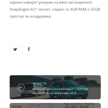
кернел изворот укажува на веќе застанрениот
Snapdragon 821 чипсет, спарен со 4GB RAM и 32GB
простор за складирање.
ГАЏЕТИ
Визијата станува реалност – светска
премиера на Volkswagen ID.3