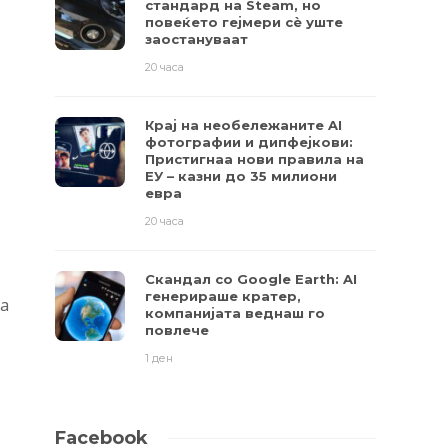
стандард на Steam, но
повеќето гејмери ​​сè уште
заостануваат
20 часа
Крај на необележаните AI
фотографии и дипфејкови:
Пристигнаа нови правила на
ЕУ – казни до 35 милиони
евра
20 часа
Скандал со Google Earth: AI
генерираше кратер,
на
компанијата веднаш го
повлече
1 ден
Facebook