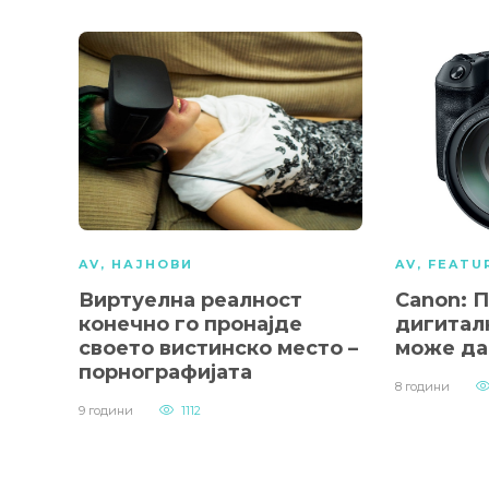
AV
,
НАЈНОВИ
AV
,
FEATU
Виртуелна реалност
Canon: П
конечно го пронајде
дигитал
своето вистинско место –
може да
порнографијата
8 години
9 години
1112