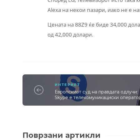
Alexa на некои пазари, иако не е н
Цената на 88Z9 ќе биде 34,000 дол
од 42,000 долари.
ИНТЕРНЕТ
Европскиот суд на правдата одлучи:
Skype е телекомуникациски операто
Поврзани артикли