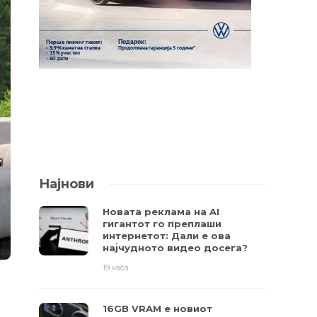
Најнови
Новата реклама на AI
гигантот го преплаши
интернетот: Дали е ова
најчудното видео досега?
19 часа
16GB VRAM е новиот