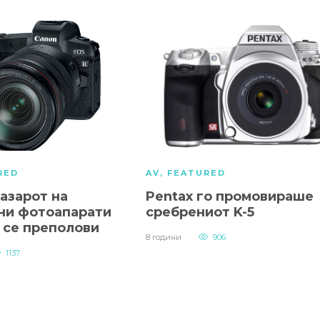
RED
AV
,
FEATURED
азарот на
Pentax го промовираше
ни фотоапарати
сребрениот K-5
 се преполови
8 години
906
1137