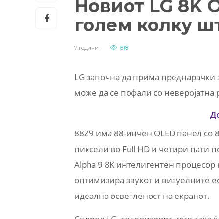
Новиот LG 8K 
голем колку шт
7 години
818
LG започна да прима преднарачки за
може да се пофали со неверојатна 
Д
88Z9 има 88-инчен OLED панел со 8K
пиксели во Full HD и четири пати по
Alpha 9 8K интелигентен процесор на
оптимизира звукот и визуелните еф
идеална осветленост на екранот.
Според LG, телевизорот исто така ќ