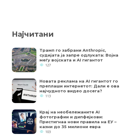
Најчитани
Трамп го забрани Anthropic,
судијата ја запре одлуката: Војна
меѓу војската и AI гигантот
127
Новата реклама на AI гигантот го
преплаши интернетот: Дали е ова
најчудното видео досега?
113
Крај на необележаните AI
фотографии и дипфејкови:
Пристигнаа нови правила на ЕУ –
казни до 35 милиони евра
103