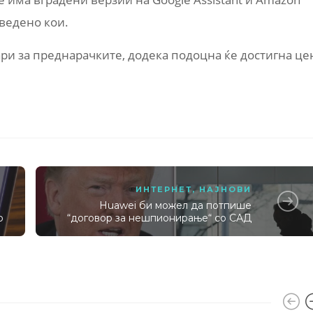
аведено кои.
ари за преднарачките, додека подоцна ќе достигна це
ИНТЕРНЕТ
,
НАЈНОВИ
Huawei би можел да потпише
р
“договор за нешпионирање“ со САД