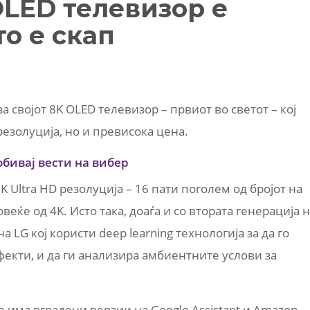
OLED телевизор е
о е скап
 својот 8K OLED телевизор – првиот во светот – кој
резолуција, но и превисока цена.
обивај вести на вибер
 Ultra HD резолуција – 16 пати поголем од бројот на
веќе од 4K. Исто така, доаѓа и со втората генерација 
 LG кој користи deep learning технологија за да го
екти, и да ги анализира амбиентните услови за
е има вградени верзии на Google Assistant и Amazon