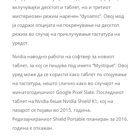
вклучувајќи десктоп и таблет, но и третиот
мистериозен режим наречен “dynamic”. Овој мод
ја содржи опцијата на покренување на десктоп
режим во случај на приклучување тастатура на
уредот.
Nvidia наводно работи на софтвер за новиот
таблет, за кој се пишува под името “Mystique”. Овој
уред може да се користи како таблет по спојување
на тастатура, нешто слично како во случајот на
минатогодишниот Google Pixel Slate. Последниот
таблет на Nvidia беше Nvidia Shield K1, кој на
пазарот се појави во 2015. година.
Редизајнираниот Shield Portable планиран за 2016.
година е откажан.