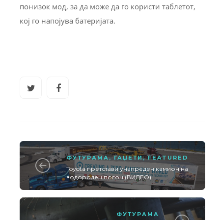
понизок мод, за да може да го користи таблетот,
кој го напојува батеријата.
ФУТУРАМА
,
ГАЏЕТИ
,
FEATURED
Toyota претстави унапреден камион на
водороден погон (ВИДЕО)
ФУТУРАМА