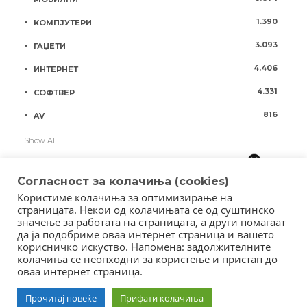
1.390
КОМПЈУТЕРИ
3.093
ГАЏЕТИ
4.406
ИНТЕРНЕТ
4.331
СОФТВЕР
816
AV
Show All
Согласност за колачиња (cookies)
Користиме колачиња за оптимизирање на
страницата. Некои од колачињата се од суштинско
значење за работата на страницата, а други помагаат
да ја подобриме оваа интернет страница и вашето
корисничко искуство. Напомена: задолжителните
колачиња се неопходни за користење и пристап до
оваа интернет страница.
Copyright © 2018 - Member of IAB Macedonia
Member of Clip Media Group / 2017
Прочитај повеќе
Прифати колачиња