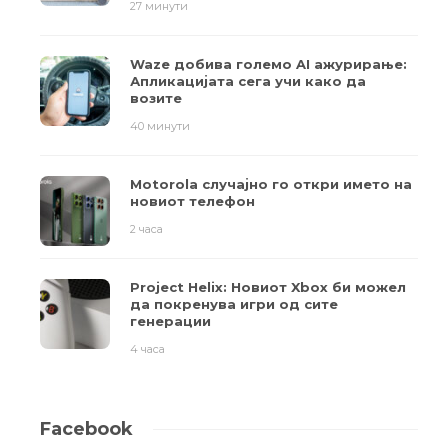
27 минути
Waze добива големо AI ажурирање:
Апликацијата сега учи како да
возите
40 минути
Motorola случајно го откри името на
новиот телефон
2 часа
Project Helix: Новиот Xbox би можел
да покренува игри од сите
генерации
4 часа
Facebook