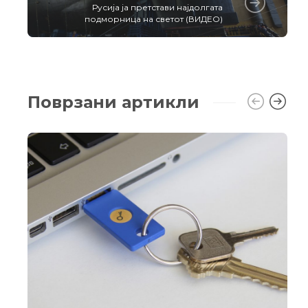
Русија ја претстави најдолгата
подморница на светот (ВИДЕО)
Поврзани артикли