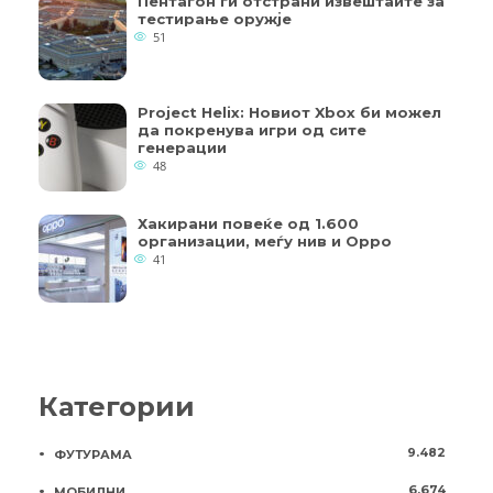
Пентагон ги отстрани извештаите за
тестирање оружје
51
Project Helix: Новиот Xbox би можел
да покренува игри од сите
генерации
48
Хакирани повеќе од 1.600
организации, меѓу нив и Oppo
41
Категории
9.482
ФУТУРАМА
6.674
МОБИЛНИ