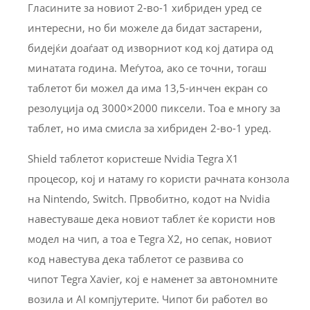
Гласините за новиот 2-во-1 хибриден уред се
интересни, но би можеле да бидат застарени,
бидејќи доаѓаат од изворниот код кој датира од
минатата година. Меѓутоа, ако се точни, тогаш
таблетот би можел да има 13,5-инчен екран со
резолуција од 3000×2000 пиксели. Тоа е многу за
таблет, но има смисла за хибриден 2-во-1 уред.
Shield таблетот користеше Nvidia Tegra X1
процесор, кој и натаму го користи рачната конзола
на Nintendo, Switch. Првобитно, кодот на Nvidia
навестуваше дека новиот таблет ќе користи нов
модел на чип, а тоа е Tegra X2, но сепак, новиот
код навестува дека таблетот се развива со
чипот Tegra Xavier, кој е наменет за автономните
возила и AI компјутерите. Чипот би работел во