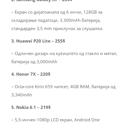
– Екран со дијагоанала од 6 инчи, 128GB за
складирање податоци, 3.300mAh батерија,
стандарден 3,5 mm приклучок зa слушалки.
3. Huawei P20 Lite – 255$
– Одличен дизајн на куќиштето од стакло и метал,
батерија од 3,000mAh
4. Honor 7X – 220$
– Octa-core Kirin 659 чипсет, 4GB RAM, батерија од
3,340mAh
5. Nokia 6.1 – 219$
– 5,5-инчен 1080p LCD екран, Android One