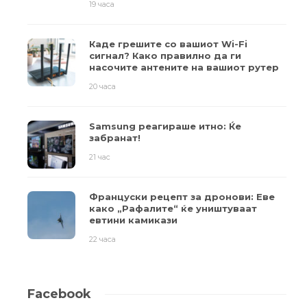
19 часа
Каде грешите со вашиот Wi-Fi
сигнал? Како правилно да ги
насочите антените на вашиот рутер
20 часа
Samsung реагираше итно: Ќе
забранат!
21 час
Француски рецепт за дронови: Еве
како „Рафалите“ ќе уништуваат
евтини камикази
22 часа
Facebook