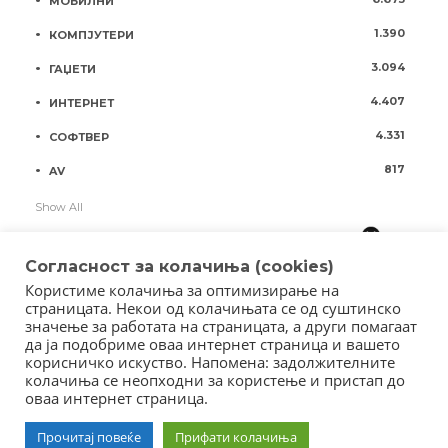
МОБИЛНИ
1.390
КОМПЈУТЕРИ
3.094
ГАЏЕТИ
4.407
ИНТЕРНЕТ
4.331
СОФТВЕР
817
AV
Show All
Согласност за колачиња (cookies)
Користиме колачиња за оптимизирање на
страницата. Некои од колачињата се од суштинско
значење за работата на страницата, а други помагаат
да ја подобриме оваа интернет страница и вашето
корисничко искуство. Напомена: задолжителните
колачиња се неопходни за користење и пристап до
оваа интернет страница.
Copyright © 2018 - Member of IAB Macedonia
Member of Clip Media Group / 2017
Прочитај повеќе
Прифати колачиња