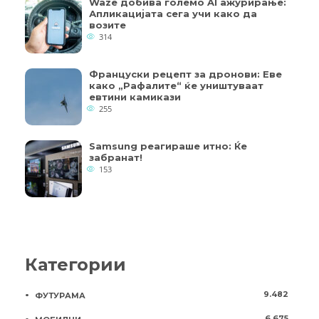
Waze добива големо AI ажурирање:
Апликацијата сега учи како да
возите
314
Француски рецепт за дронови: Еве
како „Рафалите“ ќе уништуваат
евтини камикази
255
Samsung реагираше итно: Ќе
забранат!
153
Категории
9.482
ФУТУРАМА
6.675