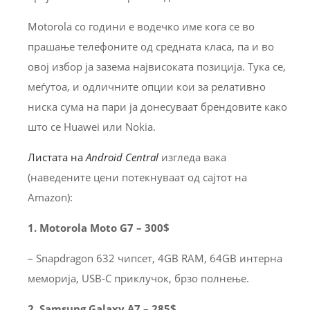
Motorola со години е водечко име кога се во
прашање телефоните од средната класа, па и во
овој избор ја зазема највисоката позиција. Тука се,
меѓутоа, и одличните опции кои за релативно
ниска сума на пари ја донесуваат брендовите како
што се Huawei или Nokia.
Листата на
Android Central
изгледа вака
(наведените цени потекнуваат од сајтот на
Amazon):
1. Motorola Moto G7 – 300$
– Snapdragon 632 чипсет, 4GB RAM, 64GB интерна
меморија, USB-C приклучок, брзо полнење.
2. Samsung Galaxy A7 – 285$