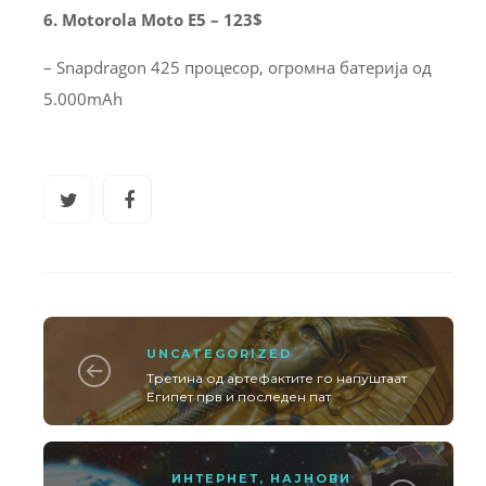
6. Motorola Moto E5 – 123$
– Snapdragon 425 процесор, огромна батерија од
5.000mAh
UNCATEGORIZED
Третина од артефактите го напуштаат
Египет прв и последен пат
ИНТЕРНЕТ
,
НАЈНОВИ