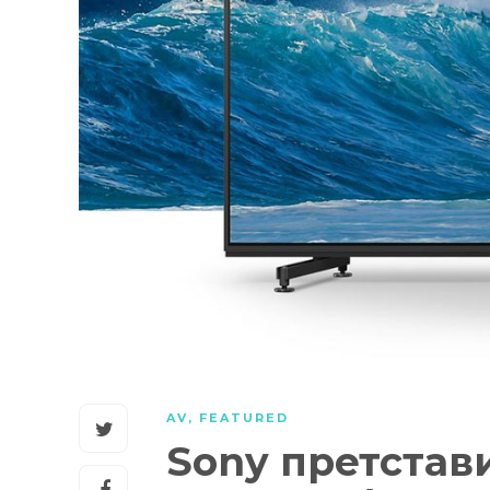
AV
,
FEATURED
Sony претстав