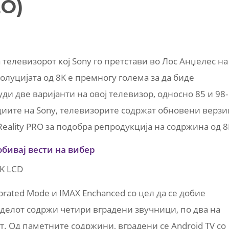
ЕО)
а телевизорот кој Sony го претстави во Лос Анџелес на
золуцијата од 8K е премногу голема за да биде
ди две варијанти на овој телевизор, односно 85 и 98-
иите на Sony, телевизорите содржат обновени верзи
X-Reality PRO за подобра репродукција на содржина од 8
обивај вести на вибер
ibrated Mode и IMAX Enchanced со цел да се добие
оделот содржи четири вградени звучници, по два на
т. Од паметните содржини, вградени се Android TV со