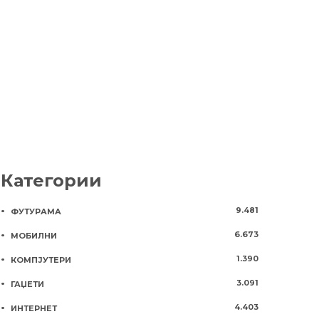
пребаруваат на интернет
автомобил
преку смартфон
8 години
926
8 години
876
Категории
9.481
ФУТУРАМА
6.673
МОБИЛНИ
1.390
КОМПЈУТЕРИ
3.091
ГАЏЕТИ
4.403
ИНТЕРНЕТ