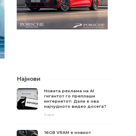
Најнови
Новата реклама на AI
гигантот го преплаши
интернетот: Дали е ова
најчудното видео досега?
3 часа
16GB VRAM е новиот