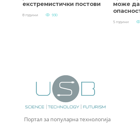
екстремистички постови
може да
опаснос
8 години
930
5 години
Портал за популарна технологија