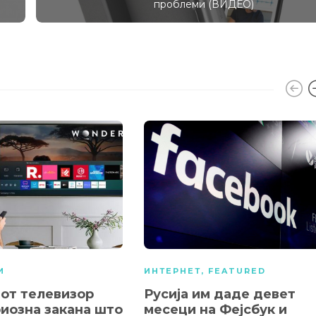
проблеми (ВИДЕО)
И
ИНТЕРНЕТ
,
FEATURED
от телевизор
Русија им даде девет
риозна закана што
месеци на Фејсбук и