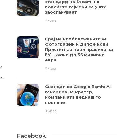
стандард на Steam, но
повеќето гејмери ​​сè уште
заостануваат
4 часа
Крај на необележаните AI
фотографии и дипфејкови:
Пристигнаа нови правила на
ЕУ – казни до 35 милиони
евра
и
4 часа
K.
Скандал со Google Earth: AI
генерираше кратер,
компанијата веднаш го
повлече
18 часа
Facebook