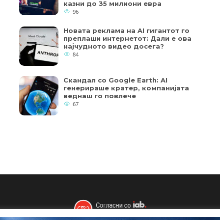
казни до 35 милиони евра
96
Новата реклама на AI гигантот го
преплаши интернетот: Дали е ова
најчудното видео досега?
84
Скандал со Google Earth: AI
генерираше кратер, компанијата
веднаш го повлече
67