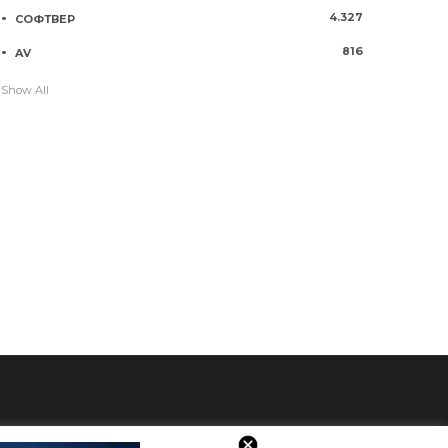
4.327
СОФТВЕР
816
AV
Show All