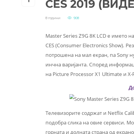
CES 2019 (ВИД
8 години
908
Master Series Z9G 8K LCD е името н
CES (Consumer Electronics Show). Ре
потрошена на мал екран, па Sony ну
инчна варијанта. Според информац
на Picture Processor X1 Ultimate и 
Д
Телевизорите содржат и Netflix Cal
подобра слика на овие сервиси. М
горната и долната страна од екрано