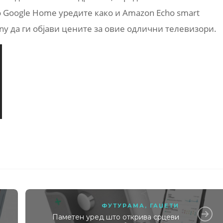
со Google Home уредите како и Amazon Echo smart
ny да ги објави цените за овие одлични телевизори.
ФУТУРАМА
,
ГАЏЕТИ
Паметен уред што открива срцеви