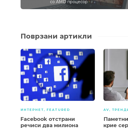
со AMD процесор
Поврзани артикли
ИНТЕРНЕТ
,
FEATURED
AV
,
ТРЕНД
Facebook отстрани
Паметни
речиси два милионa
крие се