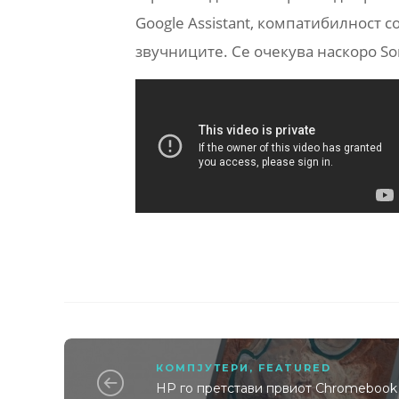
Google Assistant, компатибилност 
звучниците. Се очекува наскоро So
КОМПЈУТЕРИ
,
FEATURED
HP го претстави првиот Chromebook