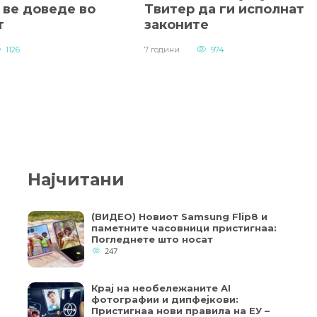
 ве доведе во
Твитер да ги исполнат
т
законите
1126
7 години
974
Најчитани
(ВИДЕО) Новиот Samsung Flip8 и
паметните часовници пристигнаа:
Погледнете што носат
247
Крај на необележаните AI
фотографии и дипфејкови:
Пристигнаа нови правила на ЕУ –