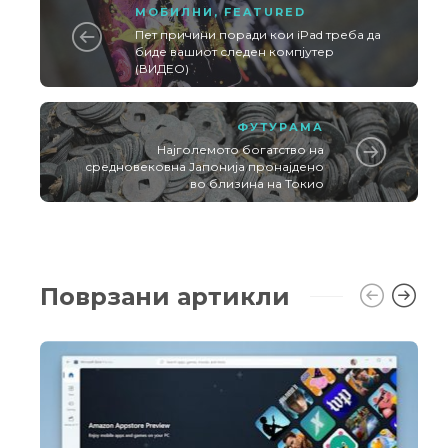
МОБИЛНИ
,
FEATURED
Пет причини поради кои iPad треба да
биде вашиот следен компјутер
(ВИДЕО)
ФУТУРАМА
Најголемото богатство на
средновековна Јапонија пронајдено
во близина на Токио
Поврзани артикли