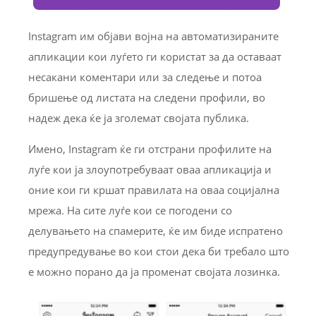
Instagram им објави војна на автоматизираните
апликации кои луѓето ги користат за да оставаат
несакани коментари или за следење и потоа
бришење од листата на следени профили, во
надеж дека ќе ја зголемат својата публика.
Имено, Instagram ќе ги отстрани профилите на
луѓе кои ја злоупотребуваат оваа апликација и
оние кои ги кршат правилата на оваа социјална
мрежа. На сите луѓе кои се погодени со
делувањето на спамерите, ќе им биде испратено
предупредување во кои стои дека би требало што
е можно порано да ја променат својата лозинка.