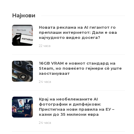
Најнови
Новата реклама на AI гигантот го
преплаши интернетот: Дали е ова
најчудното видео досега?
22 часа
16GB VRAM е новиот стандард на
Steam, но повеќето гејмери ​​сè уште
заостануваат
24 часа
Крај на необележаните AI
фотографии и дипфејкови:
Пристигнаа нови правила на ЕУ –
казни до 35 милиони евра
24 часа