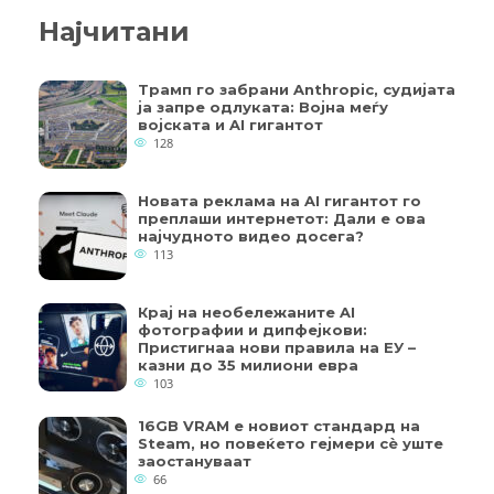
Најчитани
Трамп го забрани Anthropic, судијата
ја запре одлуката: Војна меѓу
војската и AI гигантот
128
Новата реклама на AI гигантот го
преплаши интернетот: Дали е ова
најчудното видео досега?
113
Крај на необележаните AI
фотографии и дипфејкови:
Пристигнаа нови правила на ЕУ –
казни до 35 милиони евра
103
16GB VRAM е новиот стандард на
Steam, но повеќето гејмери ​​сè уште
заостануваат
66