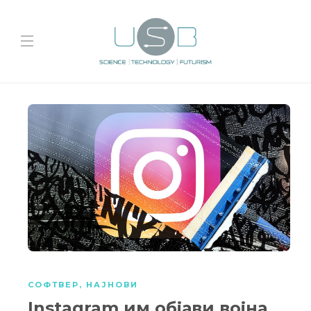
СОФТВЕР
,
НАЈНОВИ
Instagram им објави војна