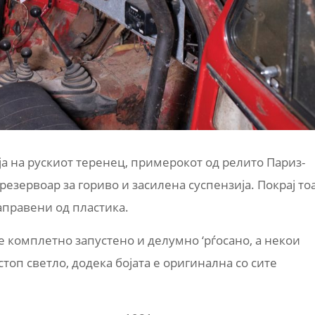
ја на рускиот теренец, примерокот од релито Париз-
езервоар за гориво и засилена суспензија. Покрај тоа
направени од пластика.
 е комплетно запустено и делумно ‘рѓосано, а некои
стоп светло, додека бојата е оригинална со сите