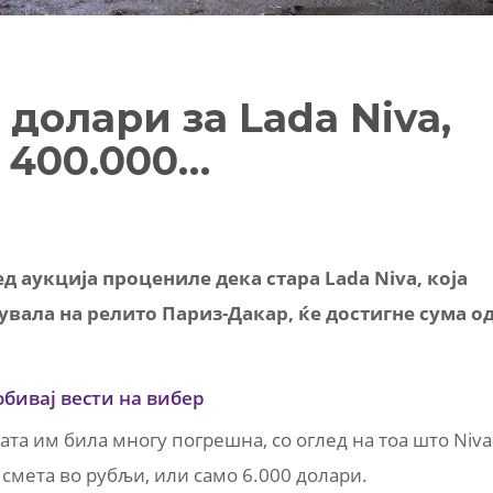
 долари за Lada Niva,
а 400.000…
д аукција процениле дека стара Lada Niva, која
увала на релито Париз-Дакар, ќе достигне сума о
обивај вести на вибер
ата им била многу погрешна, со оглед на тоа што Niva
е смета во рубљи, или само 6.000 долари.