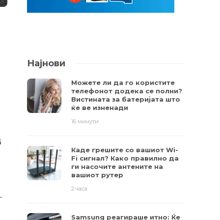
Најнови
Можете ли да го користите
телефонот додека се полни?
Вистината за батеријата што
ќе ве изненади
16 минути
д
Каде грешите со вашиот Wi-
Fi сигнал? Како правилно да
ги насочите антените на
вашиот рутер
2 часа
-
Samsung реагираше итно: Ќе