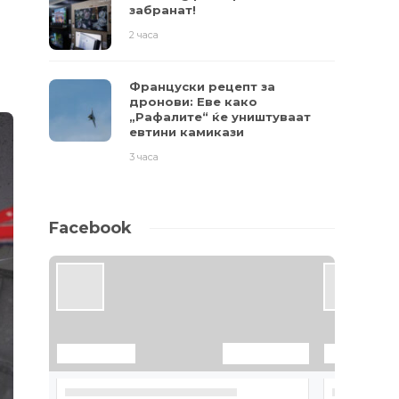
забранат!
2 часа
Француски рецепт за
дронови: Еве како
„Рафалите“ ќе уништуваат
евтини камикази
3 часа
Facebook