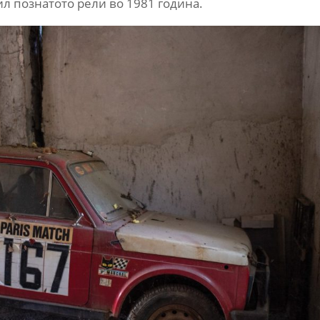
ил познатото рели во 1981 година.