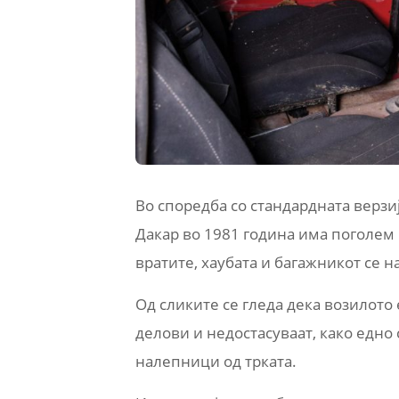
Во споредба со стандардната верзи
Дакар во 1981 година има поголем р
вратите, хаубата и багажникот се 
Од сликите се гледа дека возилото
делови и недостасуваат, како едно 
налепници од трката.