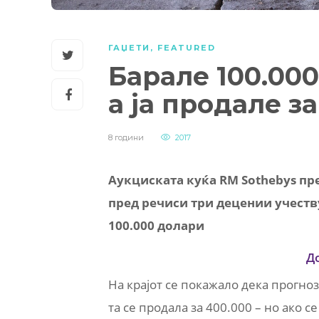
ГАЏЕТИ
,
FEATURED
Барале 100.000
а ја продале з
8 години
2017
Аукциската куќа RM Sothebys пре
пред речиси три децении учеств
100.000 долари
Д
На крајот се покажало дека прогноз
та се продала за 400.000 – но ако с