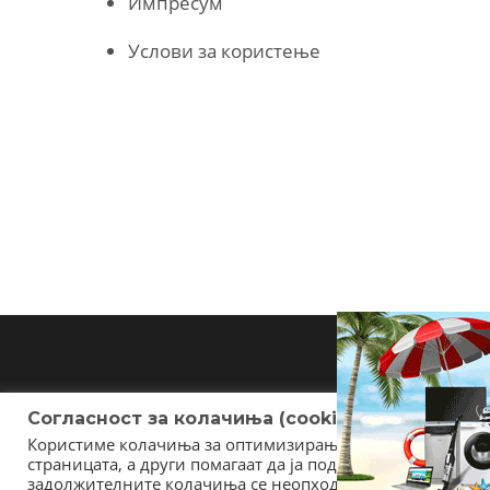
Импресум
Услови за користење
Согласност за колачиња (cookies)
Користиме колачиња за оптимизирање на страницата. Не
страницата, а други помагаат да ја подобриме оваа инт
задолжителните колачиња се неопходни за користење и 