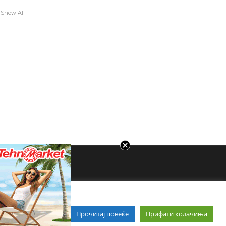
Show All
Прочитај повеќе
Прифати колачиња