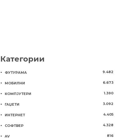
7 години
898
Категории
9.482
ФУТУРАМА
6.673
МОБИЛНИ
1.390
КОМПЈУТЕРИ
3.092
ГАЏЕТИ
4.405
ИНТЕРНЕТ
4.328
СОФТВЕР
816
AV