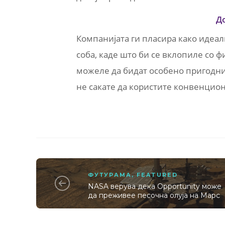
Д
Компанијата ги пласира како идеал
соба, каде што би се вклопиле со ф
можеле да бидат особено пригодни 
не сакате да користите конвенцио
ФУТУРАМА
,
FEATURED
NASA верува дека Opportunity може
да преживее песочна олуја на Марс