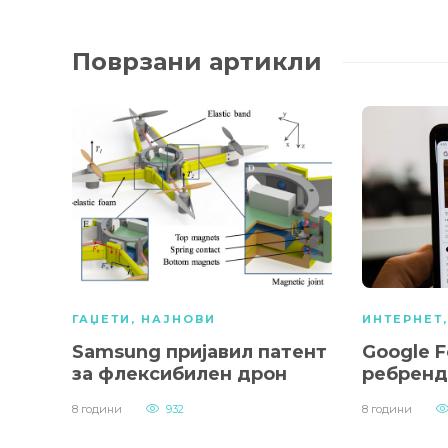
Поврзани артикли
ГАЏЕТИ
,
НАЈНОВИ
ИНТЕРНЕТ
Samsung пријавил патент
Google F
за флексибилен дрон
ребренд
8 години
932
8 години