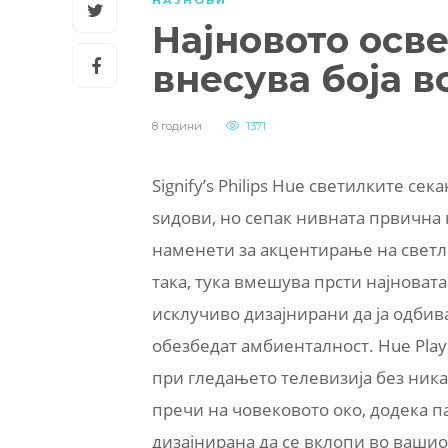
НАЈНОВИ
Најновото осве
внесува боја 
8 години
1371
Signify’s Philips Hue светилките се
ѕидови, но сепак нивната првична н
наменети за акцентирање на светлот
така, тука вмешува прсти најновата
исклучиво дизајнирани да ја одбив
обезбедат амбиенталност. Hue Pla
при гледањето телевизија без ника
пречи на човековото око, додека па
дизајнирана да се вклопи во вашио