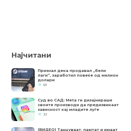
Најчитани
Признал дека продавал „бели
лаги“, заработил повеќе од милион
долари
60
Суд во САД: Meta ги дизајнираше
своите производи да предизвикаат
зависност кај младите луѓе
33
(ВИДЕО) Танцуваат, памтат и имаат