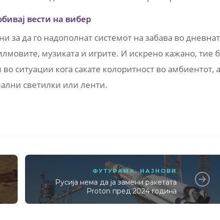
обивај вести на вибер
ни за да го надополнат системот на забава во дневна
илмовите, музиката и игрите. И искрено кажано, тие 
во ситуации кога сакате колоритност во амбиентот, 
нални светилки или ленти.
ФУТУРАМА
,
НАЈНОВИ
Русија нема да ја замени ракетата
Proton пред 2024 година