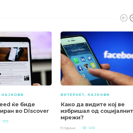
,
НАЈНОВИ
ИНТЕРНЕТ
,
НАЈНОВИ
eed ќе биде
Како да видите кој ве
иран во Discover
избришал од социјални
мрежи?
1173
9 години
1472