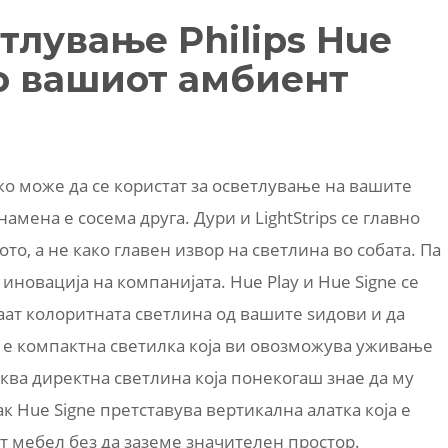
тлување Philips Hue
во вашиот амбиент
како може да се користат за осветлување на вашите
амена е сосема друга. Дури и LightStrips се главно
о, а не како главен извор на светлина во собата. Па
 иновација на компанијата. Hue Play и Hue Signe се
аат колоритната светлина од вашите ѕидови и да
y е компактна светилка која ви овозможува уживање
ква директна светлина која понекогаш знае да му
к Hue Signe претставува вертикална алатка која е
т мебел без да заземе значителен простор.