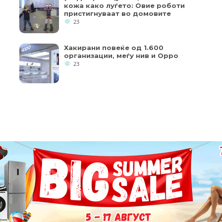
кожа како луѓето: Овие роботи
пристигнуваат во домовите
23
Хакирани повеќе од 1.600
организации, меѓу нив и Oppo
23
Copyright © 2018 - Member of IAB Macedonia
кои од колачињата се од суштинско значење за работата на
Member of Clip Media Group / 2017
ернет страница и вашето корисничко искуство. Напомена:
пристап до оваа интернет страница.