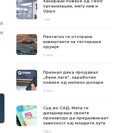
Хакирани повеќе од 1.600
организации, меѓу нив и
Oppo
1 час
та
би
Пентагон ги отстрани
а
извештаите за тестирање
оружје
2 часа
Признал дека продавал
„бели лаги“, заработил
повеќе од милион долари
2 часа
Суд во САД: Meta ги
дизајнираше своите
производи да предизвикаат
зависност кај младите луѓе
1 ден