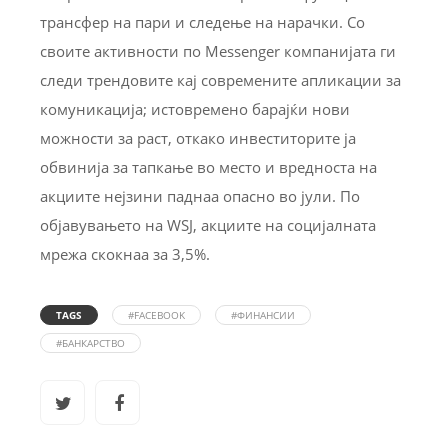
трансфер на пари и следење на нарачки. Со
своите активности по Messenger компанијата ги
следи трендовите кај современите апликации за
комуникација; истовремено барајќи нови
можности за раст, откако инвеститорите ја
обвинија за тапкање во место и вредноста на
акциите нејзини паднаа опасно во јули. По
објавувањето на WSJ, акциите на социјалната
мрежа скокнаа за 3,5%.
TAGS
#FACEBOOK
#ФИНАНСИИ
#БАНКАРСТВО