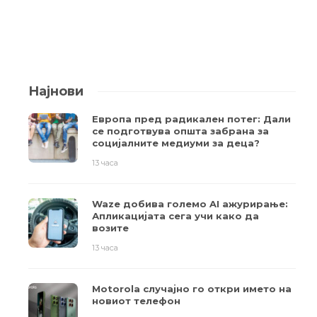
Најнови
Европа пред радикален потег: Дали
се подготвува општа забрана за
социјалните медиуми за деца?
13 часа
Waze добива големо AI ажурирање:
Апликацијата сега учи како да
возите
13 часа
Motorola случајно го откри името на
новиот телефон