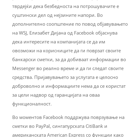
тврдејќи дека безбедноста на потрошувачите е
суштински дел од нејзините напори. Во
дополнително соопштение по повод објавувањето
на WSJ, Елизабет Дијана од Facebook објаснува
дека интересите на компанијата се да им
овозможи на корисниците да ги поврзат своите
банкарски сметки, за да добиваат информации во
Messenger во реално време и да ги следат своите
средства. Пријавувањето за услугата е целосно
доброволно и информациите нема да се користaт
за цели надвор од гаранцијата на оваа
функционалност.
Во моментов Facebook поддржува поврзување на
сметки во PayPal, сингапурската CitiBank и
американската American Express со функции како