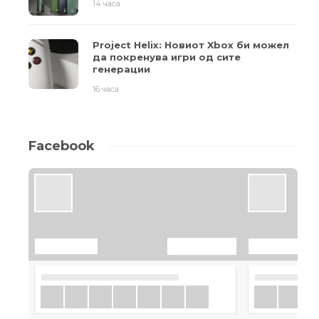
14 часа
Project Helix: Новиот Xbox би можел
да покренува игри од сите
генерации
16 часа
Facebook