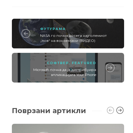
ФУТУРАМА
NASA го почна досега најголемиот
„лов“ на вонземјани (ВИДЕО)
СОФТВЕР
,
FEATURED
Microsoft почна да ја дистрибуира
апликацијата Your Phone
Поврзани артикли