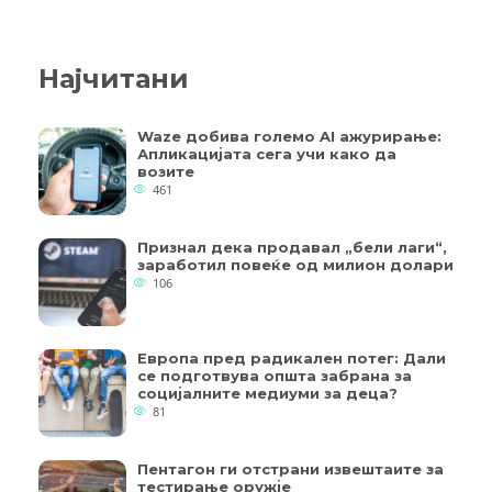
Најчитани
Waze добива големо AI ажурирање:
Апликацијата сега учи како да
возите
461
Признал дека продавал „бели лаги“,
заработил повеќе од милион долари
106
Европа пред радикален потег: Дали
се подготвува општа забрана за
социјалните медиуми за деца?
81
Пентагон ги отстрани извештаите за
тестирање оружје