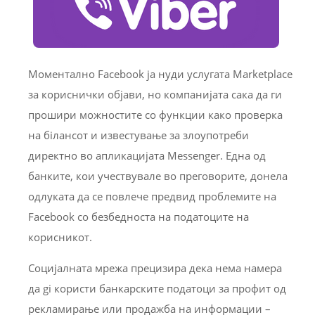
Моментално Facebook ja нуди услугата Marketplace
за кориснички објави, но компанијата сака да ги
прошири можностите со функции како проверка
на бiлансот и известување за злоупотреби
директно во апликацијата Messenger. Една од
банките, кои учествувале во преговорите, донела
одлуката да се повлече предвид проблемите на
Facebook со безбедноста на податоците на
корисникот.
Социјалната мрежа прецизира дека нема намера
да gi користи банкарските податоци за профит од
рекламирање или продажба на информации –