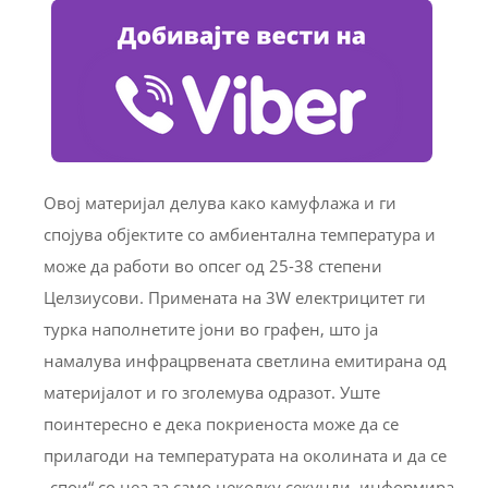
Овој материјал делува како камуфлажа и ги
спојува објектите со амбиентална температура и
може да работи во опсег од 25-38 степени
Целзиусови. Примената на 3W електрицитет ги
турка наполнетите јони во графен, што ја
намалува инфрацрвената светлина емитирана од
материјалот и го зголемува одразот. Уште
поинтересно е дека покриеноста може да се
прилагоди на температурата на околината и да се
„спои“ со неа за само неколку секунди, информира