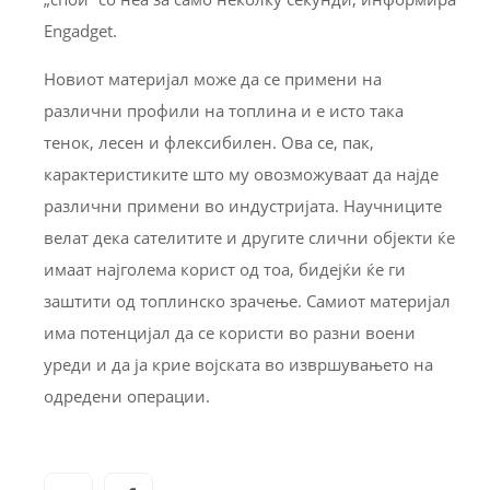
Еngadget.
Новиот материјал може да се примени на
различни профили на топлина и е исто така
тенок, лесен и флексибилен. Ова се, пак,
карактеристиките што му овозможуваат да најде
различни примени во индустријата. Научниците
велат дека сателитите и другите слични објекти ќе
имаат најголема корист од тоа, бидејќи ќе ги
заштити од топлинско зрачење. Самиот материјал
има потенцијал да се користи во разни воени
уреди и да ја крие војската во извршувањето на
одредени операции.