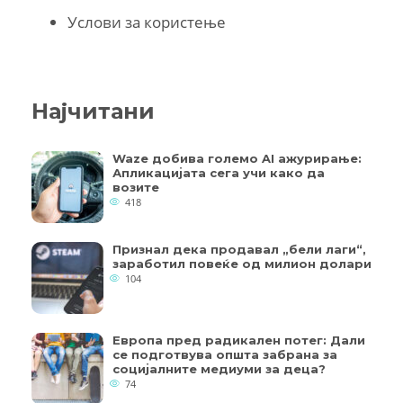
Услови за користење
Најчитани
Waze добива големо AI ажурирање:
Апликацијата сега учи како да
возите
418
Признал дека продавал „бели лаги“,
заработил повеќе од милион долари
104
Европа пред радикален потег: Дали
се подготвува општа забрана за
социјалните медиуми за деца?
74