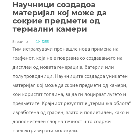
Научници создадоа
материјал кој може да
сокрие предмети од
термални камери
8 години
1255
Тим истражувачи пронашле нова примена на
графенот, која не е поврзана со создавањето на
дисплеи од новата генерација, батерии или
полупроводници. Научниците создадоа уникатен
материјал кој може да скрие предмети од камери,
кои користат топлина, за да ги лоцираат луѓето и
предметите. Крајниот резултат е „термичка облога“
изработена од графен, злато и полиетилен, како и
дополнителен слој на течност што содржи
наелектризирани молекули.