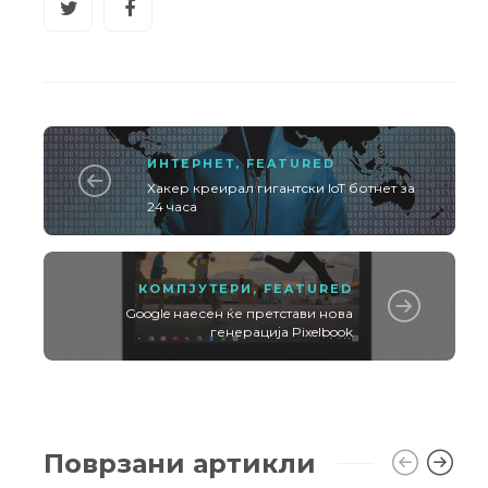
ИНТЕРНЕТ
,
FEATURED
Хакер креирал гигантски IoT ботнет за
24 часа
КОМПЈУТЕРИ
,
FEATURED
Google наесен ќе претстави нова
генерација Pixelbook
Поврзани артикли