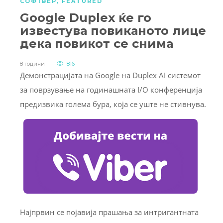
СОФТВЕР
,
FEATURED
Google Duplex ќе го
известува повиканото лице
дека повикот се снима
8 години
816
Демонстрацијата на Google на Duplex AI системот
за поврзување на годинашната I/O конференција
предизвика голема бура, која се уште не стивнува.
Најпрвин се појавија прашања за интригантната