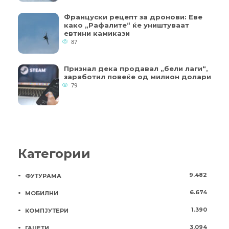
Француски рецепт за дронови: Еве
како „Рафалите“ ќе уништуваат
евтини камикази
87
Признал дека продавал „бели лаги“,
заработил повеќе од милион долари
79
Категории
9.482
ФУТУРАМА
6.674
МОБИЛНИ
1.390
КОМПЈУТЕРИ
3.094
ГАЏЕТИ