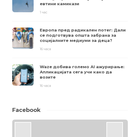
евтини камикази
1 час
Европа пред радикален потег: Дали
се подготвува општа забрана за
социјалните медиуми за деца?
16 часа
Waze добива големо AI ажурирање:
Апликацијата сега учи како да
возите
16 часа
Facebook