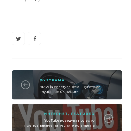
ФУТУРАМА
BMW ја советува Tesla - Луѓето се
клучни, не машините
ИНТЕРНЕТ
,
FEATURED
YouTube воведува полесно
препознавање на песните во видеата