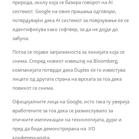
природа, околу која се базира говорот на AI
системот. Google на овие прашања одговори,
потврдувајќи дека AI системот за поврзување ќе се
идентификува како софтвер, за да не дојде до
забуна.
Потоа се појави загриженоста за линијата која се
снима. Според новиот извештај на Bloomberg,
компанијата потврди дека Duplex ќе го известува
лицето од другата страна на врската за тоа дека
повикот се снима.
Официјалните лица на Google, исто така гу уверија
вработените за тоа дека се размислувало за
етичките импликации на технологијата, дури и
пред да биде демонстрирана на I/O
конференцијата.