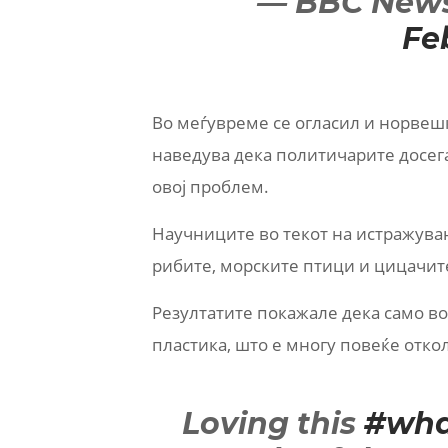
— BBC News
Fe
Во меѓувреме се огласил и норвешк
наведува дека политичарите досега
овој проблем.
Научниците во текот на истражува
рибите, морските птици и цицачит
Резултатите покажале дека само во
пластика, што е многу повеќе отко
Loving this
#wha