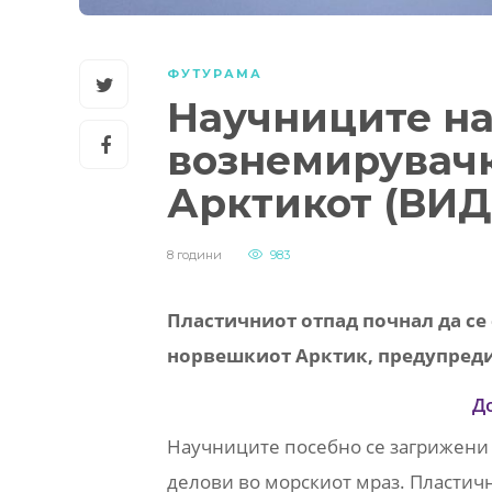
ФУТУРАМА
Научниците на
вознемирувачк
Арктикот (ВИД
8 години
983
Пластичниот отпад почнал да се
норвешкиот Арктик, предупреди
Д
Научниците посебно се загрижени
делови во морскиот мраз. Пластични