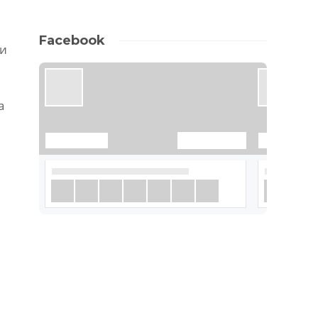
Facebook
би
а