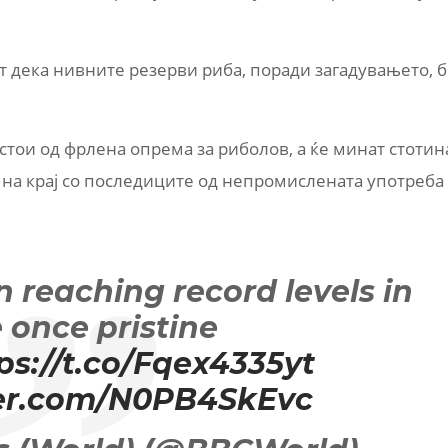
т дека нивните резерви риба, поради загадувањето, 
остои од фрлена опрема за риболов, а ќе минат стотин
 на крај со последиците од непромислената употреба
n reaching record levels in
 once pristine
ps://t.co/Fqex4335yt
ter.com/N0PB4SkEvc