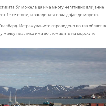
стиката би можела да има многу негативно влијание
т ќе се стопи, и загадената вода дојде до морето.
 Свалбард. Истражувањето спроведено во таа област в
гу малку пластика има во стомаците на морските