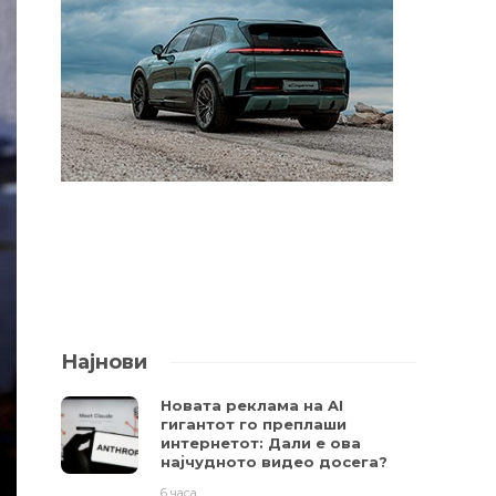
Најнови
Новата реклама на AI
гигантот го преплаши
интернетот: Дали е ова
најчудното видео досега?
6 часа