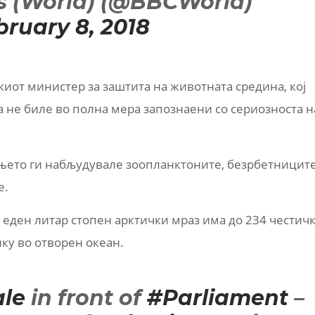
 (World) (@BBCWorld)
bruary 8, 2018
иот министер за заштита на животната средина, кој
 не биле во полна мера запознаени со сериозноста н
њето ги набљудувале зоопланктоните, безрбетниците
е.
 еден литар стопен арктички мраз има до 234 честич
лку во отворен океан.
le
in front of
#Parliament
–