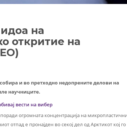
идоа на
о откритие на
ЕО)
 собира и во претходно недопрените делови на
ле научниците.
обивај вести на вибер
 поради огромната концентрација на микропластичн
от отпад е пронајден во секој дел од Арктикот кој го