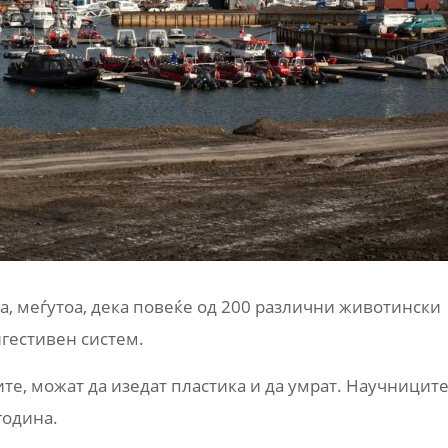
а, меѓутоа, дека повеќе од 200 различни животински
игестивен систем.
те, можат да изедат пластика и да умрат. Научницит
година.