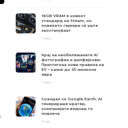
16GB VRAM е новиот
стандард на Steam, но
повеќето гејмери ​​сè уште
заостануваат
7 часа
Крај на необележаните AI
фотографии и дипфејкови:
Пристигнаа нови правила на
ЕУ – казни до 35 милиони
евра
7 часа
Скандал со Google Earth: AI
генерираше кратер,
компанијата веднаш го
повлече
и
21 час