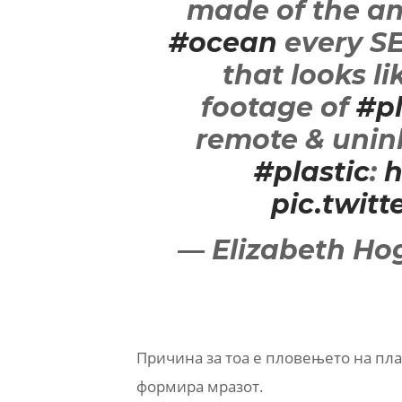
made of the a
#ocean
every S
that looks l
footage of
#pl
remote & uninh
#plastic
:
h
pic.twit
— Elizabeth H
Причина за тоа е пловењето на пла
формира мразот.