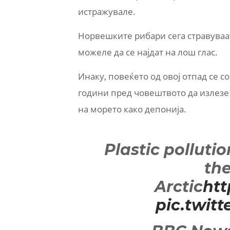
истражувале.
Норвешките рибари сега стравуваа
можеле да се најдат на лош глас.
Инаку, повеќето од овој отпад се с
години пред човештвото да излезе
на морето како депонија.
Plastic pollutio
the
Arctic
htt
pic.twit