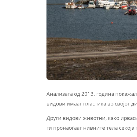
Анализата од 2013. година покажал
видови имаат пластика во својот д
Други видови животни, како ирваси
ги пронаоѓаат нивните тела секоја 