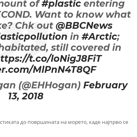
mount of
#plastic
entering
ECOND. Want to know what
ike? Chk out
@BBCNews
asticpollution
in
#Arctic
;
abitated, still covered in
ttps://t.co/loNigJ8FiT
ter.com/MlPnN4T8QF
ogan (@EHHogan)
February
13, 2018
стиката до површината на морето, каде најпрво се