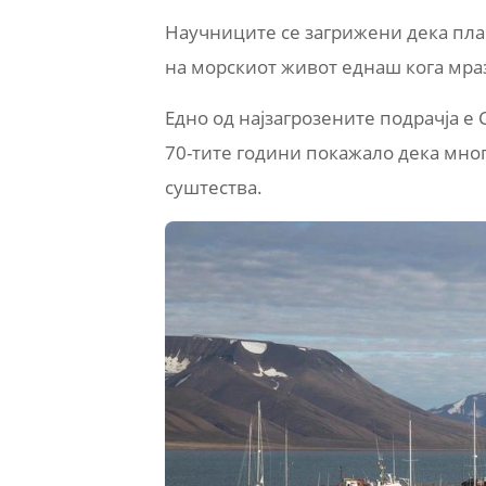
Научниците се загрижени дека пла
на морскиот живот еднаш кога мразо
Едно од најзагрозените подрачја е
70-тите години покажало дека мно
суштества.