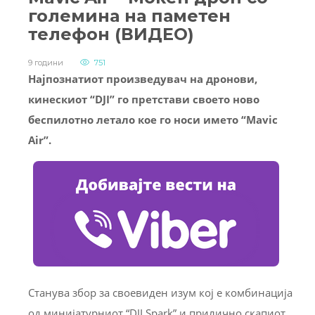
големина на паметен
телефон (ВИДЕО)
9 години
751
Најпознатиот произведувач на дронови,
кинескиот “DJI” го претстави своето ново
беспилотно летало кое го носи името “Mavic
Air”.
Станува збор за своевиден изум кој е комбинација
од минијатурниот “DJI Spark” и прилично скапиот