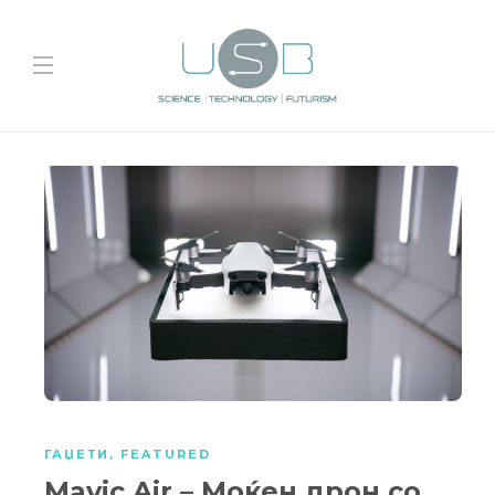
ГАЏЕТИ
,
FEATURED
Mavic Air – Моќен дрон со