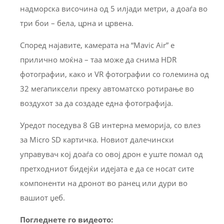
надморска височина од 5 илјади метри, а доаѓа во
три бои – бела, црна и црвена.
Според најавите, камерата на “Mavic Air” е
прилично моќна – таа може да снима HDR
фотографии, како и VR фотографии со големина од
32 мегапиксели преку автоматско ротирање во
воздухот за да создаде една фотографија.
Уредот поседува 8 GB интерна меморија, со влез
за Micro SD картичка. Новиот далечински
управувач кој доаѓа со овој дрон е уште помал од
претходниот бидејќи идејата е да се носат сите
компоненти на дронот во ранец или дури во
вашиот џеб.
Погледнете го видеото: