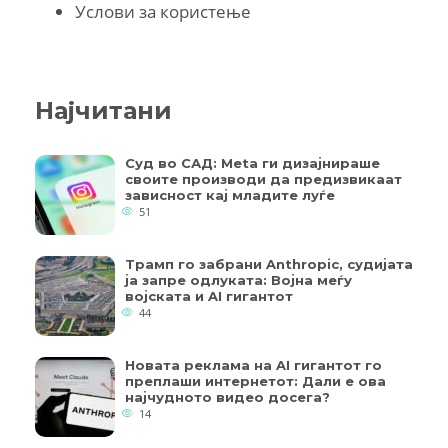
Услови за користење
Најчитани
Суд во САД: Meta ги дизајнираше
своите производи да предизвикаат
зависност кај младите луѓе
51
Трамп го забрани Anthropic, судијата
ја запре одлуката: Војна меѓу
војската и AI гигантот
44
Новата реклама на AI гигантот го
преплаши интернетот: Дали е ова
најчудното видео досега?
14