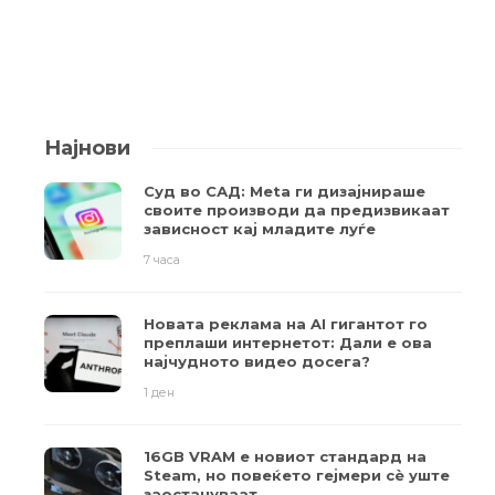
Најнови
Суд во САД: Meta ги дизајнираше
своите производи да предизвикаат
зависност кај младите луѓе
7 часа
Новата реклама на AI гигантот го
преплаши интернетот: Дали е ова
најчудното видео досега?
1 ден
16GB VRAM е новиот стандард на
Steam, но повеќето гејмери ​​сè уште
заостануваат