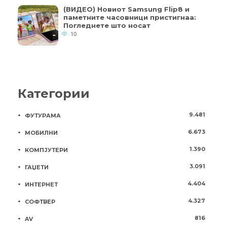
(ВИДЕО) Новиот Samsung Flip8 и
паметните часовници пристигнаа:
Погледнете што носат
10
Категории
9.481
ФУТУРАМА
6.673
МОБИЛНИ
1.390
КОМПЈУТЕРИ
3.091
ГАЏЕТИ
4.404
ИНТЕРНЕТ
4.327
СОФТВЕР
816
AV