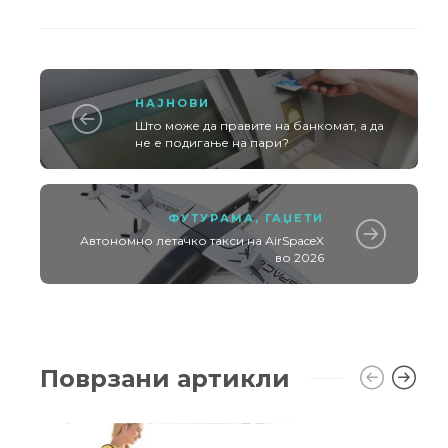
НАЈНОВИ
Што може да правите на банкомат, а да
не е подигање на пари?
ФУТУРАМА
,
ГАЏЕТИ
Автономно летачко такси на АirSpaceX
во 2026
Поврзани артикли