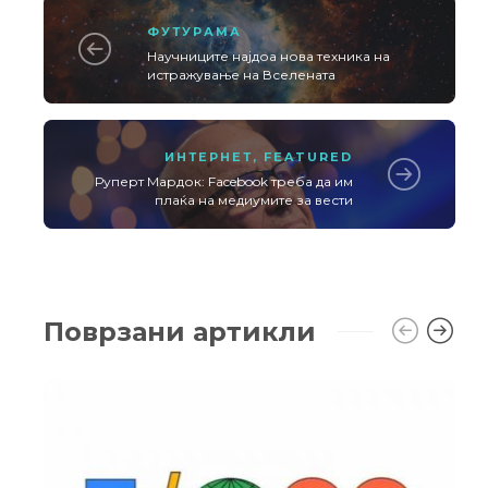
ФУТУРАМА
Научниците најдоа нова техника на
истражување на Вселената
ИНТЕРНЕТ
,
FEATURED
Руперт Мардок: Facebook треба да им
плаќа на медиумите за вести
Поврзани артикли