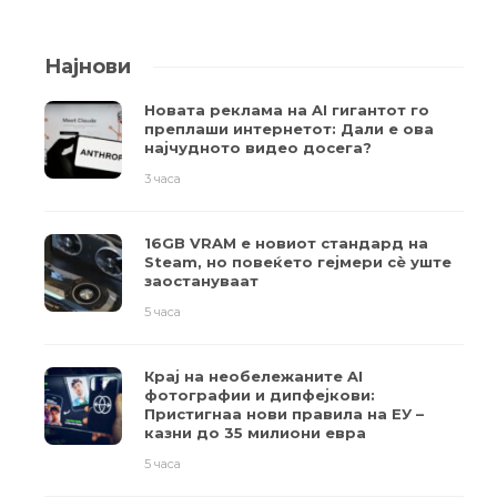
Најнови
Новата реклама на AI гигантот го
преплаши интернетот: Дали е ова
најчудното видео досега?
3 часа
16GB VRAM е новиот стандард на
Steam, но повеќето гејмери ​​сè уште
заостануваат
5 часа
Крај на необележаните AI
фотографии и дипфејкови:
Пристигнаа нови правила на ЕУ –
казни до 35 милиони евра
5 часа