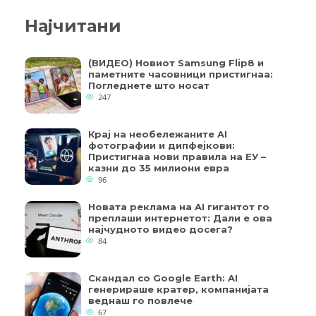
Најчитани
(ВИДЕО) Новиот Samsung Flip8 и
паметните часовници пристигнаа:
Погледнете што носат
247
Крај на необележаните AI
фотографии и дипфејкови:
Пристигнаа нови правила на ЕУ –
казни до 35 милиони евра
96
Новата реклама на AI гигантот го
преплаши интернетот: Дали е ова
најчудното видео досега?
84
Скандал со Google Earth: AI
генерираше кратер, компанијата
веднаш го повлече
67