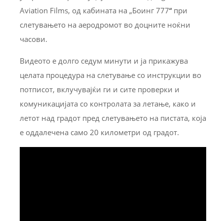
Aviation Films, од кабината на „Боинг 777
“
при
слетувањето на аеродромот во доцните ноќни
часови.
Видеото е долго седум минути и ја прикажува
целата процедура на слетување со инструкции во
потписот, вклучувајќи ги и сите проверки и
комуникацијата со контролата за летање, како и
летот над градот пред слетувањето на пистата, која
е оддалечена само 20 километри од градот.