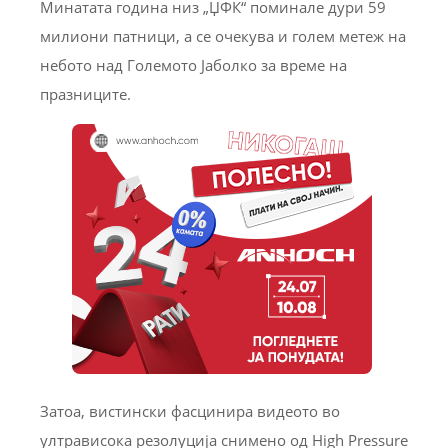
Минатата година низ „ЏФК“ поминале дури 59
милиони патници, а се очекува и голем метеж на
небото над Големото Јаболко за време на
празниците.
Затоа, вистински фасцинира видеото во
ултрависока резолуција снимено од High Pressure