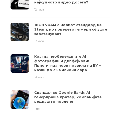
најчудното видео досега?
12 часа
16GB VRAM е новиот стандард на
Steam, но повеќето гејмери ​​сè уште
заостануваат
13 часа
Крај на необележаните AI
фотографии и дипфејкови:
Пристигнаа нови правила на ЕУ –
казни до 35 милиони евра
14 часа
Скандал со Google Earth: AI
генерираше кратер, компанијата
веднаш го повлече
1 ден