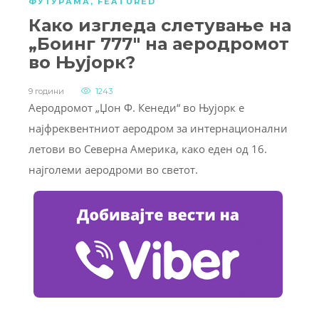
ФУТУРАМА
,
FEATURED
Како изгледа слетување на
„Боинг 777″ на аеродромот
во Њујорк?
9 години
1243
Аеродромот „Џон Ф. Кенеди“ во Њујорк е
најфреквентниот аеродром за интернационални
летови во Северна Америка, како еден од 16.
најголеми аеродроми во светот.