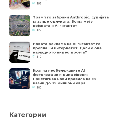
198
Трамп го забрани Anthropic, судијата
ја запре одлуката: Војна меѓу
војската и AI гигантот
122
Новата реклама на AI гигантот го
преплаши интернетот: Дали е ова
најчудното видео досега?
110
Крај на необележаните AI
фотографии и дипфејкови:
Пристигнаа нови правила на ЕУ –
казни до 35 милиони евра
100
Категории