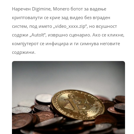
Наречен Digimine, Monero ботот за вадење
криптовалути се крие зад видео без вграден
систем, под името „video_xxxx.zip“, но всушност
содржи „AutoIt“, извршно сценарио. Ако се кликне,
компјутерот се инфицира и ги симнува неговите
содржини.