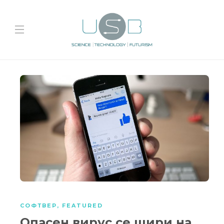
СОФТВЕР
,
FEATURED
Опасен вирус се шири на