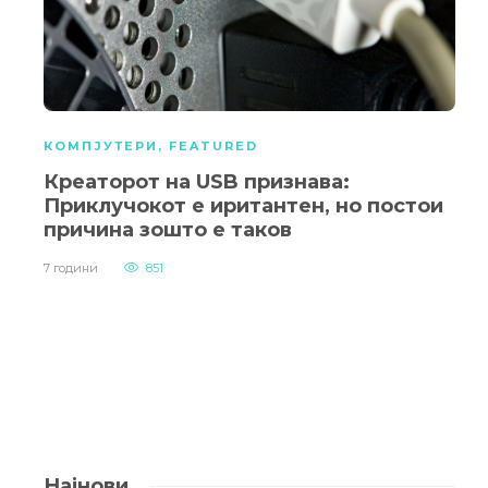
КОМПЈУТЕРИ
,
FEATURED
Креаторот на USB признава:
Приклучокот е иритантен, но постои
причина зошто е таков
7 години
851
Најнови