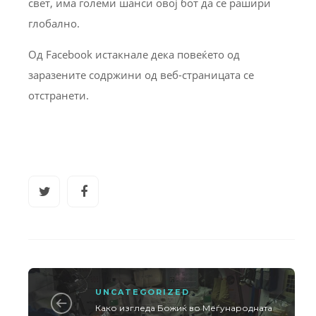
свет, има големи шанси овој бот да се рашири
глобално.
Од Facebook истакнале дека повеќето од
заразените содржини од веб-страницата се
отстранети.
UNCATEGORIZED
Како изгледа Божиќ во Меѓународната