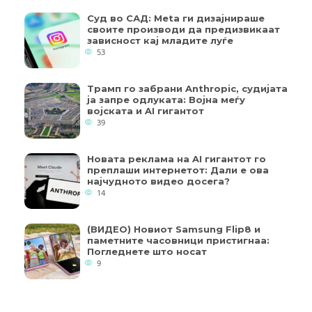
Суд во САД: Meta ги дизајнираше
своите производи да предизвикаат
зависност кај младите луѓе
53
Трамп го забрани Anthropic, судијата
ја запре одлуката: Војна меѓу
војската и AI гигантот
39
Новата реклама на AI гигантот го
преплаши интернетот: Дали е ова
најчудното видео досега?
14
(ВИДЕО) Новиот Samsung Flip8 и
паметните часовници пристигнаа:
Погледнете што носат
9