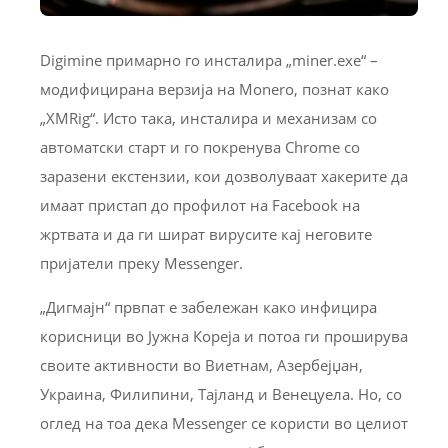
Digimine примарно го инсталира „miner.exe“ –
модифицирана верзија на Monero, познат како
„XMRig“. Исто така, инсталира и механизам со
автоматски старт и го покренува Chrome со
заразени екстензии, кои дозволуваат хакерите да
имаат пристап до профилот на Facebook на
жртвата и да ги шират вирусите кај неговите
пријатели преку Messenger.
„Дигмајн“ првпат е забележан како инфицира
корисници во Јужна Кореја и потоа ги проширува
своите активности во Виетнам, Азербејџан,
Украина, Филипини, Тајланд и Венецуела. Но, со
оглед на тоа дека Messenger се користи во целиот