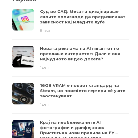
Суд во САД: Meta ги дизајнираше
своите производи да предизвикаат
зависност кај младите луѓе
8 часа
Новата реклама на AI гигантот го
преплаши интернетот: Дали е ова
најчудното видео досега?
1 ден
16GB VRAM е новиот стандард на
Steam, но повеќето гејмери ​​сè уште
заостануваат
1 ден
Крај на необележаните AI
фотографии и дипфејкови:
Пристигнаа нови правила на ЕУ –
казни до 35 милиони евра