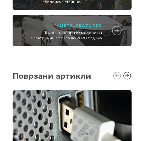
вселенска станица?
ГАЏЕТИ
,
FEATURED
Toyota планира 10 модели на
електрични возила до 2020 година
Поврзани артикли