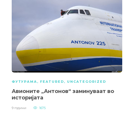
ФУТУРАМА
,
FEATURED
,
UNCATEGORIZED
Авионите „Антонов“ заминуваат во
историјата
9 години
1675