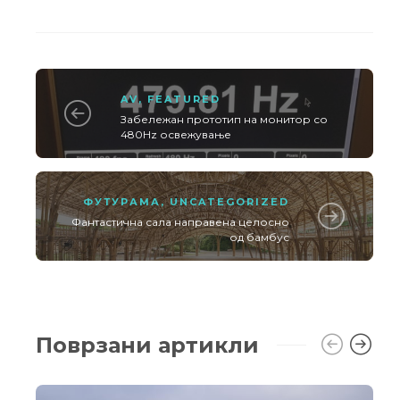
AV
,
FEATURED
Забележан прототип на монитор со
480Hz освежување
ФУТУРАМА
,
UNCATEGORIZED
Фантастична сала направена целосно
од бамбус
Поврзани артикли