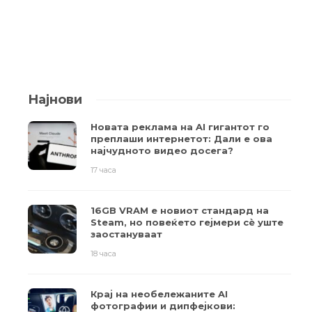
Најнови
Новата реклама на AI гигантот го
преплаши интернетот: Дали е ова
најчудното видео досега?
17 часа
16GB VRAM е новиот стандард на
Steam, но повеќето гејмери ​​сè уште
заостануваат
18 часа
Крај на необележаните AI
фотографии и дипфејкови: