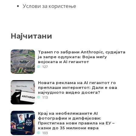
Услови за користење
Најчитани
Трамп го забрани Anthropic, судијата
ја запре одлуката: Војна меѓу
војската и AI гигантот
127
Новата реклама на AI гигантот го
преплаши интернетот: Дали е ова
најчудното видео досега?
113
Крај на необележаните AI
фотографии и дипфејкови:
Пристигнаа нови правила на ЕУ –
казни до 35 милиони евра
103