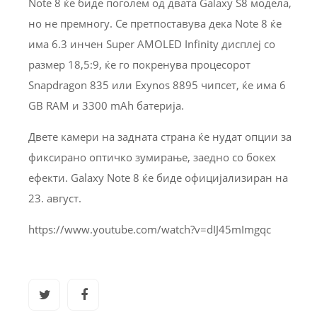
Note 8 ќе биде поголем од двата Galaxy S8 модела,
но не премногу. Се претпоставува дека Note 8 ќе
има 6.3 инчен Super AMOLED Infinity дисплеј со
размер 18,5:9, ќе го покренува процесорот
Snapdragon 835 или Exynos 8895 чипсет, ќе има 6
GB RAM и 3300 mAh батерија.
Двете камери на задната страна ќе нудат опции за
фиксирано оптичко зумирање, заедно со бокех
ефекти. Galaxy Note 8 ќе биде официјализиран на
23. август.
https://www.youtube.com/watch?v=dIJ45mImgqc