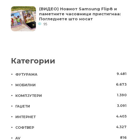
(ВИДЕО) Новиот Samsung Flip8 и
паметните часовници пристигнаа:
Погледнете што носат
95
Категории
9.481
ФУТУРАМА
6.673
МОБИЛНИ
1.390
КОМПЈУТЕРИ
3.091
ГАЏЕТИ
4.403
ИНТЕРНЕТ
4.327
СОФТВЕР
816
AV