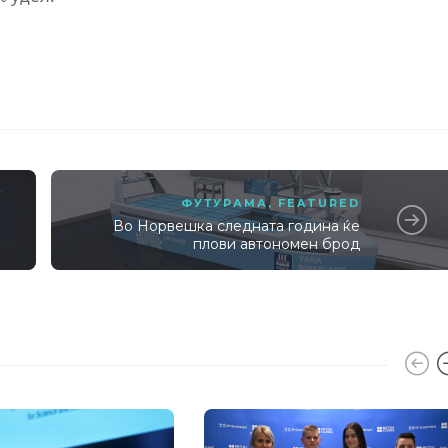
ФУТУРАМА
,
FEATURED
е
Во Норвешка следната година ќе
плови автономен брод