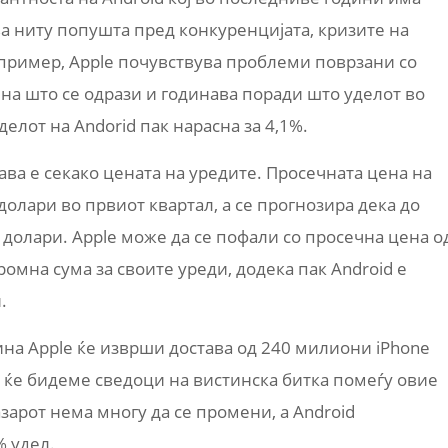
а ниту попушта пред конкуренцијата, кризите на
 пример, Apple почувствува проблеми поврзани со
на што се одрази и годинава поради што уделот во
делот на Andorid пак нарасна за 4,1%.
ава е секако цената на уредите. Просечната цена на
долари во првиот квартал, а се прогнозира дека до
8 долари. Apple може да се пофали со просечна цена о
ромна сума за своите уреди, додека пак Android е
.
ина Apple ќе изврши достава од 240 милиони iPhone
 ќе бидеме сведоци на вистинска битка помеѓу овие
зарот нема многу да се промени, а Android
% удел.