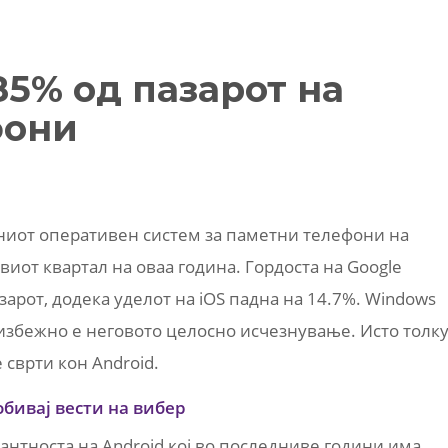
85% од пазарот на
фони
тниот оперативен систем за паметни телефони на
виот квартал на оваа година. Гордоста на Google
арот, додека уделот на iOS падна на 14.7%. Windows
еизбежно е неговото целосно исчезнување. Исто толк
е сврти кон Android.
обивај вести на вибер
тантноста на Android кој во последниве години има