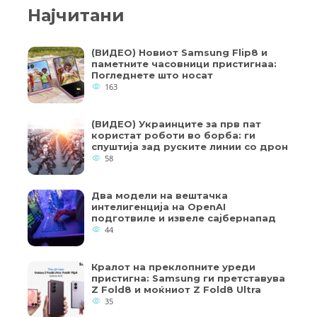
Најчитани
(ВИДЕО) Новиот Samsung Flip8 и
паметните часовници пристигнаа:
Погледнете што носат
163
(ВИДЕО) Украинците за прв пат
користат роботи во борба: ги
спуштија зад руските линии со дрон
58
Два модели на вештачка
интелигенција на OpenAI
подготвиле и извеле сајбернапад
44
Кралот на преклопните уреди
пристигна: Samsung ги претставува
Z Fold8 и моќниот Z Fold8 Ultra
35