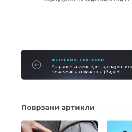
ФУТУРАМА
,
FEATURED
Астроном снимил еден од најреткит
феномени на планетата (Видео)
Поврзани артикли