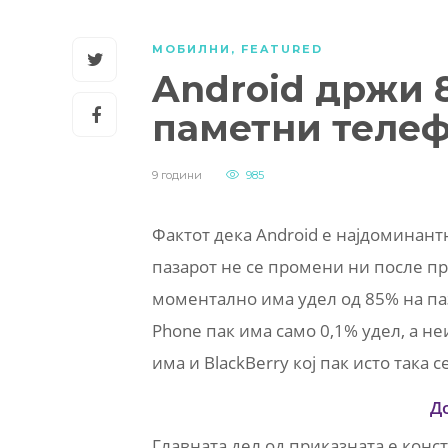
МОБИЛНИ
,
FEATURED
Android држи 
паметни теле
9 години
985
Фактот дека Android е најдоминан
пазарот не се промени ни после пр
моментално има удел од 85% на паз
Phone пак има само 0,1% удел, а н
има и BlackBerry кој пак исто така с
Д
Главната дел од приказната е конс