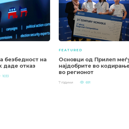
FEATURED
а безбедност на
Основци од Прилеп меѓ
k даде отказ
најдобрите во кодирањ
во регионот
1033
7 години
691