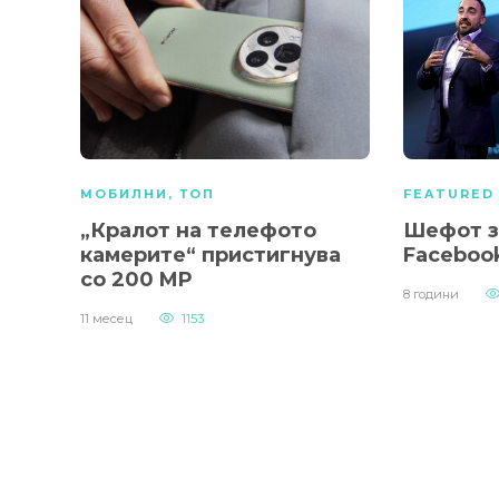
МОБИЛНИ
,
ТОП
FEATURED
„Кралот на телефото
Шефот з
камерите“ пристигнува
Faceboo
со 200 MP
8 години
11 месец
1153