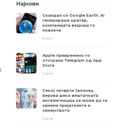
Најнови
Скандал со Google Earth: AI
генерираше кратер,
компанијата веднаш го
повлече
9 часа
Apple привремено го
отстрани Telegram од App
Store
д
2 дена
Секој четврти Јапонец
верува дека вештачката
интелигенција ќе може да ги
замени пријателите и
семејството
2 дена