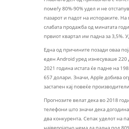
помеѓу 80%-90% удел и не отстапув
пазарот и падот на испораките. На
слабата продажба од минатата годи
првиот квартал им падна за 3,5%. У
Една од причините позади оваа пој
еден Android уред изнесуваше 220 
2021 година истата ќе падне на 19
657 долари. Значи, Apple добива ог
застапен кај повеќе производители
Прогнозите велат дека во 2018 год
телефони што значи дека догодина
два конкурента. Сепак уделот на па
најверојатно нема да падна под 80