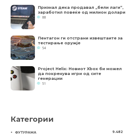
Признал дека продавал „бели лаги“,
заработил повеќе од милион долари
88
Пентагон ги отстрани извештаите за
тестирање оружје
54
Project Helix: Новиот Xbox би можел
да покренува игри од сите
генерации
51
Категории
9.482
ФУТУРАМА