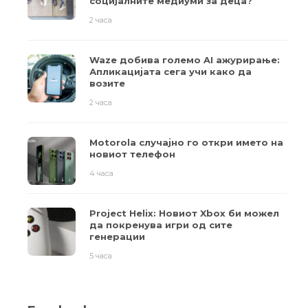
социјалните медиуми за деца?
2 часа
Waze добива големо AI ажурирање:
Апликацијата сега учи како да
возите
2 часа
Motorola случајно го откри името на
новиот телефон
4 часа
Project Helix: Новиот Xbox би можел
да покренува игри од сите
генерации
5 часа