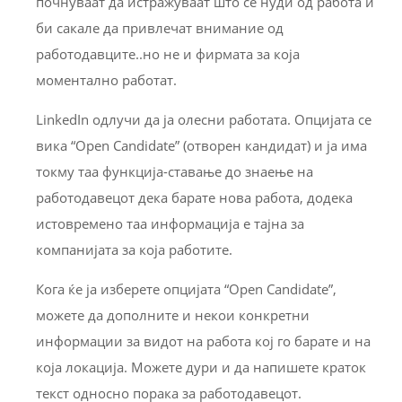
почнуваат да истражуваат што се нуди од работа и
би сакале да привлечат внимание од
работодавците..но не и фирмата за која
моментално работат.
LinkedIn
одлучи да ја олесни работата. Опцијата се
вика “Open Candidate” (отворен кандидат) и ја има
токму таа функција-ставање до знаење на
работодавецот дека барате нова работа, додека
истовремено таа информација е тајна за
компанијата за која работите.
Кога ќе ја изберете опцијата “Open Candidate”,
можете да дополните и некои конкретни
информации за видот на работа кој го барате и на
која локација. Можете дури и да напишете краток
текст односно порака за работодавецот.