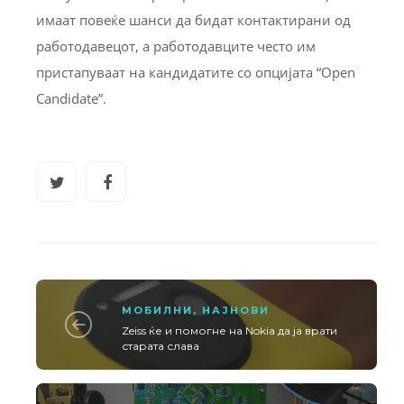
имаат повеќе шанси да бидат контактирани од
работодавецот, а работодавците често им
пристапуваат на кандидатите со опцијата “Open
Candidate”.
МОБИЛНИ
,
НАЈНОВИ
Zeiss ќе и помогне на Nokia да ја врати
старата слава