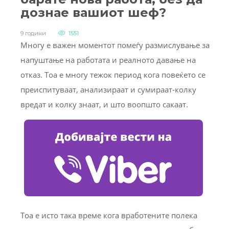
дознае вашиот шеф?
9 години
1551
Многу е важен моментот помеѓу размислување за
напуштање на работата и реалното давање на
отказ. Тоа е многу тежок период кога повеќето се
преиспитуваат, анализираат и сумираат-колку
вредат и колку знаат, и што воопшто сакаат.
Тоа е исто така време кога вработените полека