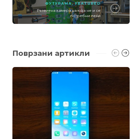
ФУТУРАМА
,
FEATURED
Развиена камера на која не и се
потребни леќи
Поврзани артикли