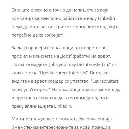
Она што е важно е точно да напишете за која
компанија моментално работите, инаку LinkedIn
нема да може да ги скрие информациите ( од кој е
потребно да се сокријат).
За да ја проверите оваа опција, отворете свој
профил и кликнете на „Jobs“ (работи) на врвот.
Потоа ќе најдете “Jobs you may be interested in,“ па
кликнете на “Update career interests”. Потоа ќе
видите на врвот слајдер со упатство “Let recruiters
know you’re open.“ На оваа опција засега можете да
и пристапите само на десктоп компјутер, но и
преку апликацијата LinkedIn.
Мини-истражувањето покажа дека оваа опција
има успех-заинтересираните за нови позиции