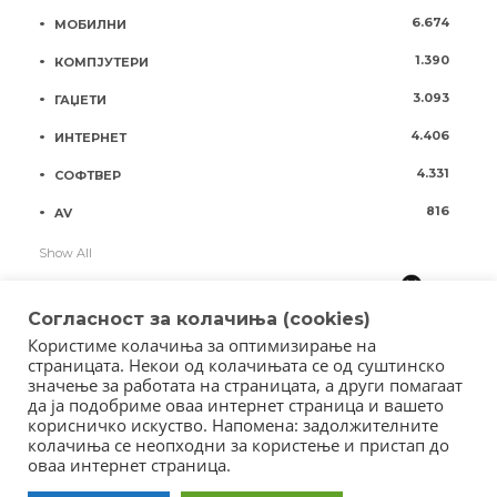
6.674
МОБИЛНИ
1.390
КОМПЈУТЕРИ
3.093
ГАЏЕТИ
4.406
ИНТЕРНЕТ
4.331
СОФТВЕР
816
AV
Show All
Согласност за колачиња (cookies)
Користиме колачиња за оптимизирање на
страницата. Некои од колачињата се од суштинско
значење за работата на страницата, а други помагаат
да ја подобриме оваа интернет страница и вашето
корисничко искуство. Напомена: задолжителните
колачиња се неопходни за користење и пристап до
оваа интернет страница.
Copyright © 2018 - Member of IAB Macedonia