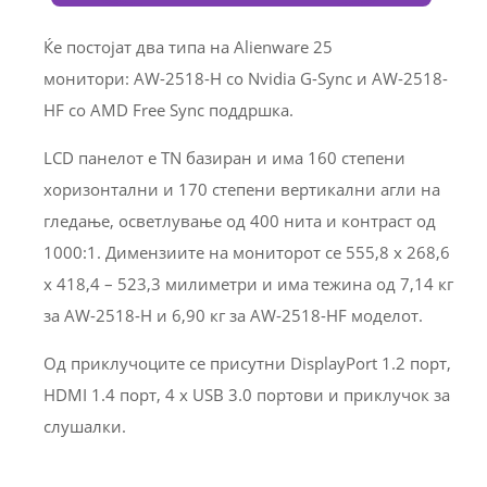
Ќе постојат два типа на Alienware 25
монитори: AW-2518-H со Nvidia G-Sync и AW-2518-
HF со AMD Free Sync поддршка.
LCD панелот е TN базиран и има 160 степени
хоризонтални и 170 степени вертикални агли на
гледање, осветлување од 400 нита и контраст од
1000:1. Димензиите на мониторот се 555,8 x 268,6
x 418,4 – 523,3 милиметри и има тежина од 7,14 кг
за AW-2518-H и 6,90 кг за AW-2518-HF моделот.
Од приклучоците се присутни DisplayPort 1.2 порт,
HDMI 1.4 порт, 4 x USB 3.0 портови и приклучок за
слушалки.