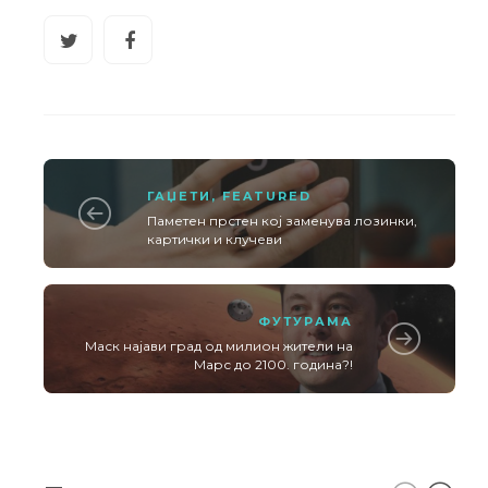
ГАЏЕТИ
,
FEATURED
Паметен прстен кој заменува лозинки,
картички и клучеви
ФУТУРАМА
Маск најави град од милион жители на
Марс до 2100. година?!