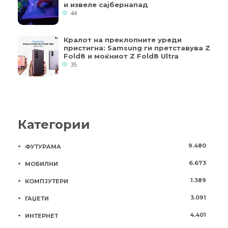
и извеле сајбернапад
44
Кралот на преклопните уреди
пристигна: Samsung ги претставува Z
Fold8 и моќниот Z Fold8 Ultra
35
Категории
9.480
ФУТУРАМА
6.673
МОБИЛНИ
1.389
КОМПЈУТЕРИ
3.091
ГАЏЕТИ
4.401
ИНТЕРНЕТ