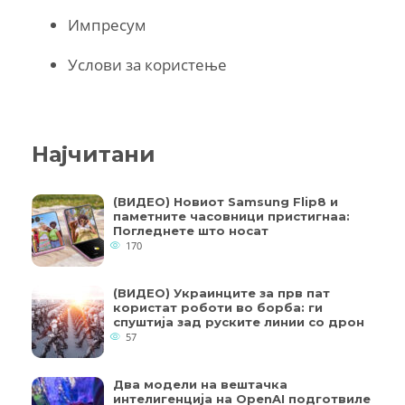
Импресум
Услови за користење
Најчитани
(ВИДЕО) Новиот Samsung Flip8 и
паметните часовници пристигнаа:
Погледнете што носат
170
(ВИДЕО) Украинците за прв пат
користат роботи во борба: ги
спуштија зад руските линии со дрон
57
Два модели на вештачка
интелигенција на OpenAI подготвиле