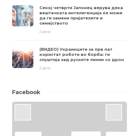
Секој четврти Јапонец верува дека
вештачката интелигенција ќе може
да ги замени пријателите и
семејството
2 дена
(ВИДЕО) Украинците за прв пат
користат роботи во борба: ги
спуштија зад руските линии со дрон
2 дена
Facebook