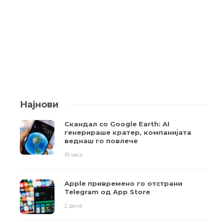
Најнови
Скандал со Google Earth: AI
генерираше кратер, компанијата
веднаш го повлече
10 часа
Apple привремено го отстрани
Telegram од App Store
2 дена