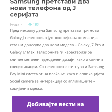
Samsung претстави два
нови телефона од J
серијата
9 години
1313
Пред неколку дена Samsung претстави три нови
Galaxy J телефони, а јужнокорејската компанија
сега ни донесува два нови модела – Galaxy J7 Pro и
Galaxy J7 Max. Телефоните ги карактеризира
сличен метален, едноделен дизајн, како и слични
спецификации. Со телефоните стигнува и Samsung
Pay Mini системот на плаќање, како и апликацијата
Social camera за интеракција со апликациите –
социјални мрежи.