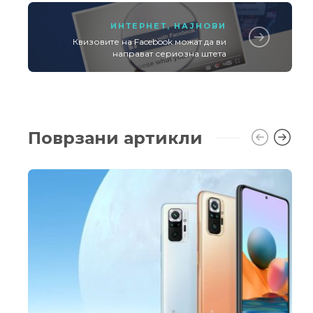
ИНТЕРНЕТ
,
НАЈНОВИ
Квизовите на Facebook можат да ви
направат сериозна штета
Поврзани артикли