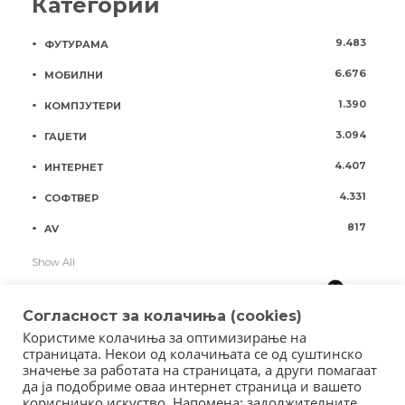
Категории
9.483
ФУТУРАМА
6.676
МОБИЛНИ
1.390
КОМПЈУТЕРИ
3.094
ГАЏЕТИ
4.407
ИНТЕРНЕТ
4.331
СОФТВЕР
817
AV
Show All
Согласност за колачиња (cookies)
Користиме колачиња за оптимизирање на
страницата. Некои од колачињата се од суштинско
значење за работата на страницата, а други помагаат
да ја подобриме оваа интернет страница и вашето
корисничко искуство. Напомена: задолжителните