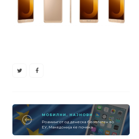
МОБИЛНИ
,
НАЈНОВИ
Роамингот од денеска бесплатен во
ЕУ, Македонија ќе почека