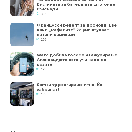
Вистината за батеријата што ќе ве
изненади
354
Француски рецепт за дронови: Еве
како „Рафалите“ ќе уништуваат
евтини камикази
278
Waze добива големо AI ажурирање:
Апликацијата сега учи како да
возите
193
Samsung реагираше итно: Ќе
забранат!
173