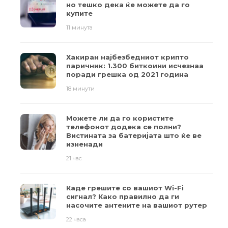
но тешко дека ќе можете да го
купите
11 минута
Хакиран најбезбедниот крипто
паричник: 1.300 биткоини исчезнаа
поради грешка од 2021 година
18 минути
Можете ли да го користите
телефонот додека се полни?
Вистината за батеријата што ќе ве
изненади
21 час
Каде грешите со вашиот Wi-Fi
сигнал? Како правилно да ги
насочите антените на вашиот рутер
22 часа