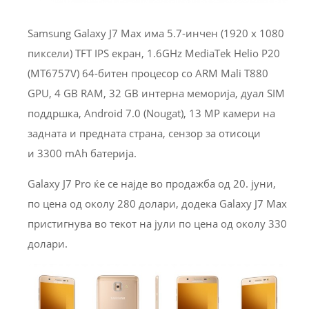
Samsung Galaxy J7 Max има 5.7-инчен (1920 x 1080
пиксели) TFT IPS екран, 1.6GHz MediaTek Helio P20
(MT6757V) 64-битен процесор со ARM Mali T880
GPU, 4 GB RAM, 32 GB интерна меморија, дуал SIM
поддршка, Android 7.0 (Nougat), 13 MP камери на
задната и предната страна, сензор за отисоци
и 3300 mAh батерија.
Galaxy J7 Pro ќе се најде во продажба од 20. јуни,
по цена од околу 280 долари, додека Galaxy J7 Max
пристигнува во текот на јули по цена од околу 330
долари.