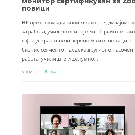
монитор сертификуван за Zo
повици
HP претстави два нови монитори, дизајнира
за работа, училиште и гејминг. Првиот мони
е фокусиран на конференциските повици и
бизнис сегментот, додека другиот е насочен
работа, училиште и делумно…
5 години
1007