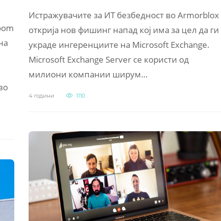
Истражувачите за ИТ безбедност во Armorblox
Zoom
открија нов фишинг напад кој има за цел да ги
на
украде ингеренциите на Microsoft Exchange.
Microsoft Exchange Server се користи од
милиони компании ширум…
во
4 години
1110