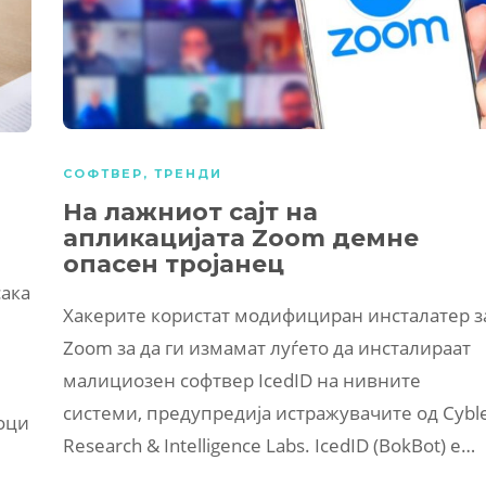
СОФТВЕР
,
ТРЕНДИ
На лажниот сајт на
апликацијата Zoom демне
опасен тројанец
ака
Хакерите користат модифициран инсталатер з
Zoom за да ги измамат луѓето да инсталираат
малициозен софтвер IcedID на нивните
системи, предупредија истражувачите од Cybl
ноци
Research & Intelligence Labs. IcedID (BokBot) е…