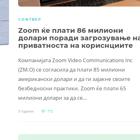
СОФТВЕР
Zoom ќе плати 86 милиони
долари поради загрозување н
приватноста на кориснциите
Компанијата Zoom Video Communications Inc
(ZM.O) се согласила да плати 85 милиони
американски долари и да ги зајакне своите
безбедносни практики. Zoom ќе плати 65
милиони долари за да се…
5 години
772