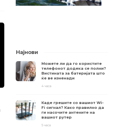
Најнови
Можете ли да го користите
телефонот додека се полни?
Вистината за батеријата што
ќе ве изненади
4 часа
Каде грешите со вашиот Wi-
Fi сигнал? Како правилно да
а
ги насочите антените на
вашиот рутер
5 часа