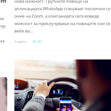
om
нова можност. Групните повици на
апликацијата WhatsApp стануваат послични со
оние на Zoom, а компанијата сега воведе
ни
можност за приклучување на повиците кои се
тор
веќе во…
 на
5 години
872