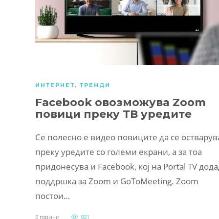
ИНТЕРНЕТ
,
ТРЕНДИ
Facebook овозможува Zoom
повици преку ТВ уредите
Се полесно е видео повиците да се остварув
преку уредите со големи екрани, а за тоа
придонесува и Facebook, кој на Portal TV дод
поддршка за Zoom и GoToMeeting. Zoom
постои…
5 години
921