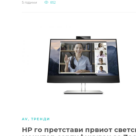
5 години
852
AV
,
ТРЕНДИ
HP го претстави првиот светс