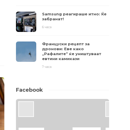
Samsung реагираше итно: Ќе
забранат!
6 часа
Француски рецепт за
дронови: Еве како
„Рафалите“ ќе уништуваат
евтини камикази
7 часа
Facebook