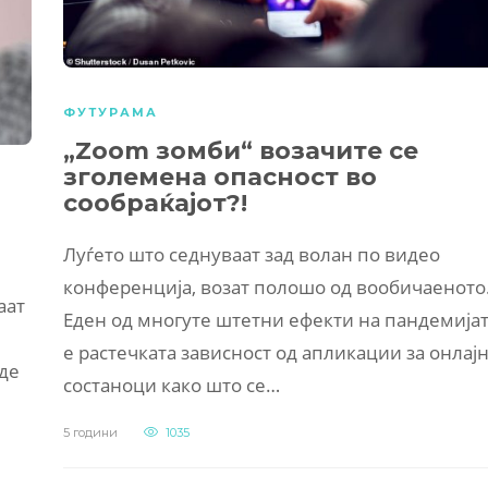
ФУТУРАМА
„Zoom зомби“ возачите се
зголемена опасност во
сообраќајот?!
Луѓето што седнуваат зад волан по видео
конференција, возат полошо од вообичаеното
аат
Еден од многуте штетни ефекти на пандемија
е растечката зависност од апликации за онлај
аде
состаноци како што се…
5 години
1035