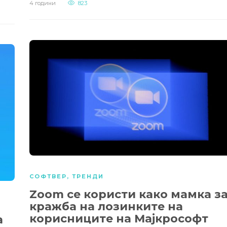
4 години
823
СОФТВЕР
,
ТРЕНДИ
Zoom се користи како мамка з
кражба на лозинките на
корисниците на Мајкрософт
а