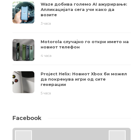
Waze добива големо AI ажурирање:
Апликацијата сега учи како да
возите
3 часа
Motorola случајно го откри името на
новиот телефон
4 часа
Project Helix: Новиот Xbox би можел
да покренува игри од сите
генерации
5 часа
Facebook