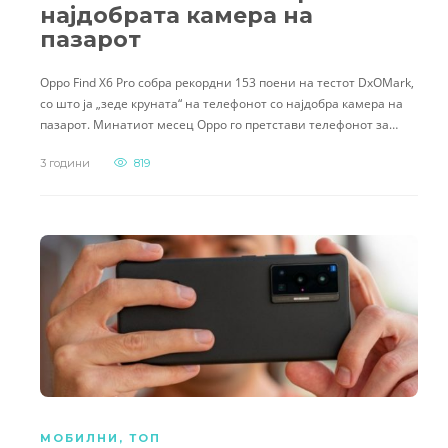
најдобрата камера на
пазарот
Oppo Find X6 Pro собра рекордни 153 поени на тестот DxOMark,
со што ја „зеде круната“ на телефонот со најдобра камера на
пазарот. Минатиот месец Oppo го претстави телефонот за…
3 години
819
МОБИЛНИ
,
ТОП