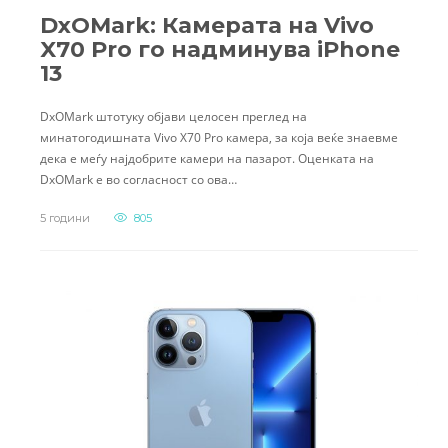
DxOMark: Камерата на Vivo
X70 Pro го надминува iPhone
13
DxOMark штотуку објави целосен преглед на
минатогодишната Vivo X70 Pro камера, за која веќе знаевме
дека е меѓу најдобрите камери на пазарот. Оценката на
DxOMark е во согласност со ова…
5 години
805