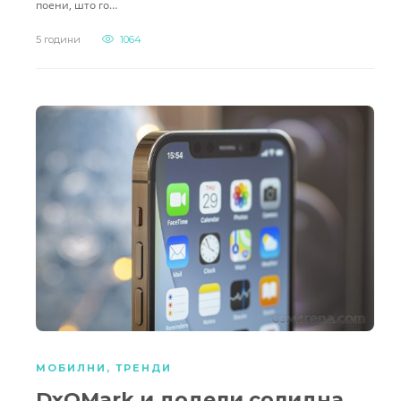
поени, што го…
5 години
1064
МОБИЛНИ
,
ТРЕНДИ
DxOMark и додели солидна