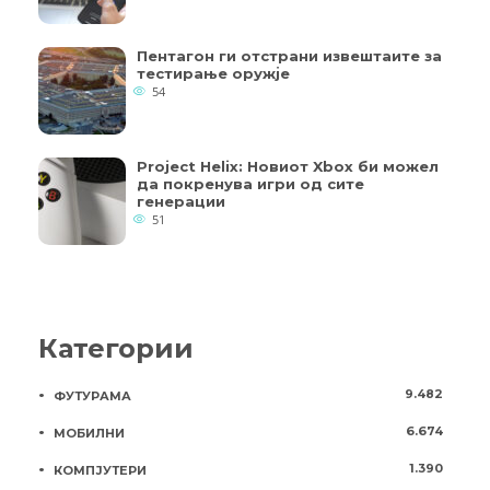
Пентагон ги отстрани извештаите за
тестирање оружје
54
Project Helix: Новиот Xbox би можел
да покренува игри од сите
генерации
51
Категории
9.482
ФУТУРАМА
6.674
МОБИЛНИ
1.390
КОМПЈУТЕРИ